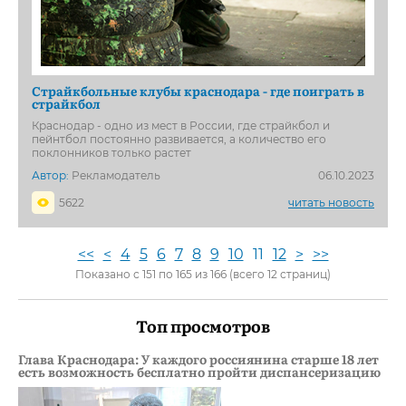
Страйкбольные клубы краснодара - где поиграть в
страйкбол
Краснодар - одно из мест в России, где страйкбол и
пейнтбол постоянно развивается, а количество его
поклонников только растет
Автор:
Рекламодатель
06.10.2023
5622
читать новость
<<
<
4
5
6
7
8
9
10
11
12
>
>>
Показано с 151 по 165 из 166 (всего 12 страниц)
Топ просмотров
Глава Краснодара: У каждого россиянина старше 18 лет
есть возможность бесплатно пройти диспансеризацию