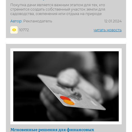
Покупка дачи является важным этапом для тех, кто
стремится создать собственный участок земли для
садоводства, озеленения или отдыха на природе
Автор:
Рекламодатель
12.01.2024
10772
читать новость
Мгновенные решения для финансовых