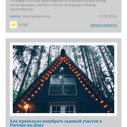
По мере того как криптовалюты становятся все более
популярными, растет и число платформ обмена
криптовалют
Автор:
Рекламодатель
01.02.2024
14786
читать новость
Как правильно подобрать садовый участок в
Ростове-на-Дону