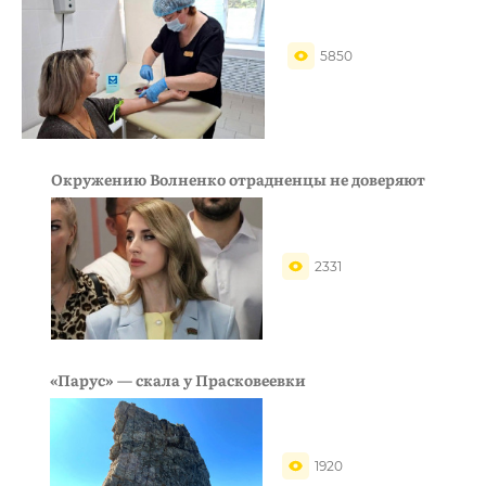
5850
Окружению Волненко отрадненцы не доверяют
2331
«Парус» — скала у Прасковеевки
1920