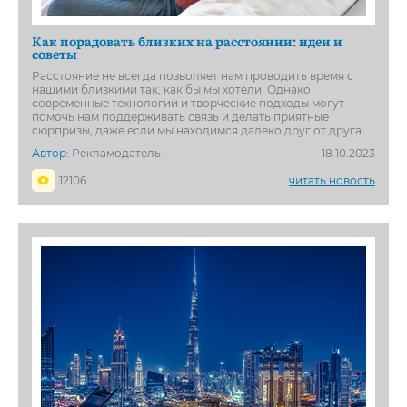
Как порадовать близких на расстоянии: идеи и
советы
Расстояние не всегда позволяет нам проводить время с
нашими близкими так, как бы мы хотели. Однако
современные технологии и творческие подходы могут
помочь нам поддерживать связь и делать приятные
сюрпризы, даже если мы находимся далеко друг от друга
Автор:
Рекламодатель
18.10.2023
12106
читать новость