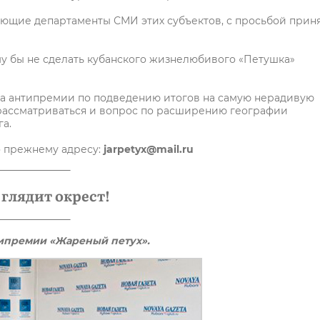
ующие департаменты СМИ этих субъектов, с просьбой прин
му бы не сделать кубанского жизнелюбивого «Петушка»
ума антипремии по подведению итогов на самую нерадивую
т рассматриваться и вопрос по расширению географии
а.
о прежнему адресу:
jarpetyx@mail.ru
глядит окрест!
ипремии «Жареный петух».