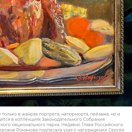
только в жанрах портрета, натюрморта, пейзажа, но и
ятся в коллекциях Законодательного Собрания
ского национального парка. Недавно Глава Российского
ировна Романова подписала указ о награждении Сергея