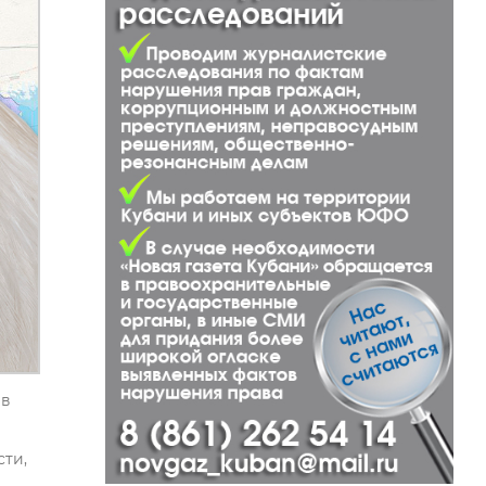
 в
сти,