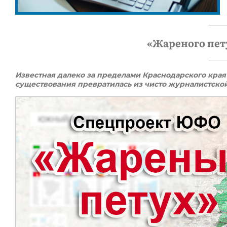
«Жареного пет
Известная далеко за пределами Краснодарского края 
существования превратилась из чисто журналистско