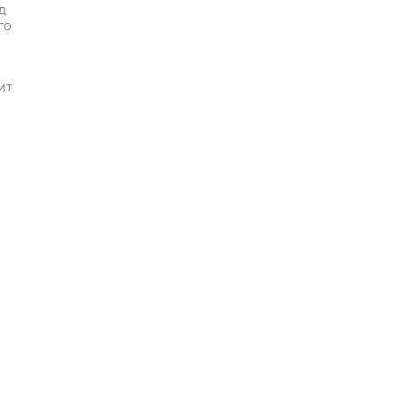
д
го
ит