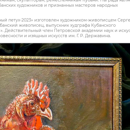
жникам, скульпторам, ремесленникам Кубани. Награда явля
банских художников и признанных мастеров народных
ный петух-2023» изготовлен художником-живописцем Серг
банский живописец, выпускник худграфа Кубанского
». Действительный член Петровской академии наук и искус
весности и изящных искусств им. Г. Р. Державина.