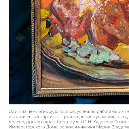
Один из немногих художников, успешно работающих не 
исторической картины. Произведения художника наход
Краснодарского края, Дома-музея С. Н. Худекова Сочин
Императорского Дома, великая княгиня Мария Владим