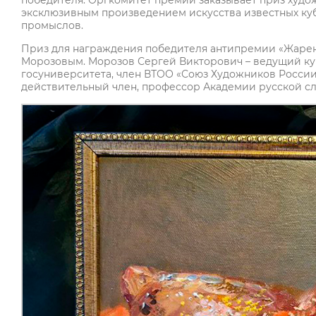
победителя. Оргкомитет премии заказывает приз худо
эксклюзивным произведением искусства известных ку
промыслов.
Приз для награждения победителя антипремии «Жаре
Морозовым. Морозов Сергей Викторович – ведущий ку
госуниверситета, член ВТОО «Союз Художников России
действительный член, профессор Академии русской сло