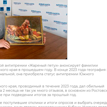
ой антипремии «Жареный петух» анонсирует фамилии
ого края в прошедшем году. В конце 2023 года география 
ональной, она приобрела статус антипремии Южного
ого края, проводимый в течение 2023 года, дал обильный
а 2 месяца не так уж много отзывов, в основном из Ростовс
ие при подведении итогов за прошлый год.
е поступившие отклики и итоги опросов и выбрать очеред