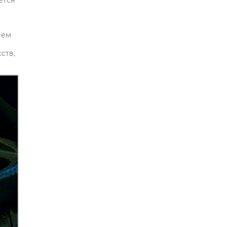
ется
еем
ств,