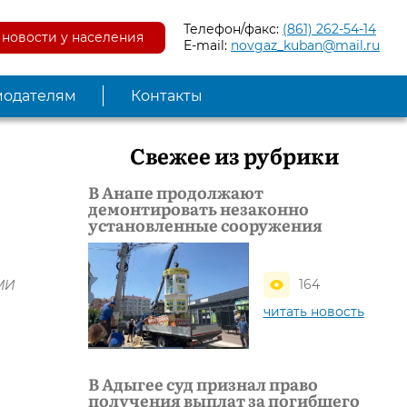
Телефон/факс:
(861) 262-54-14
новости у населения
E-mail:
novgaz_kuban@mail.ru
модателям
Контакты
Свежее из рубрики
В Анапе продолжают
демонтировать незаконно
установленные сооружения
164
СМИ
читать новость
В Адыгее суд признал право
получения выплат за погибшего