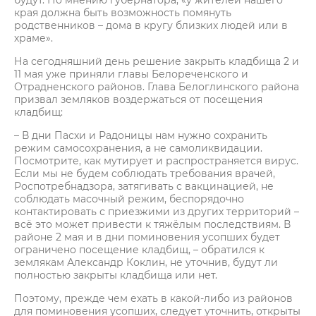
будут. По мнению губернатора, «у жителей нашего
края должна быть возможность помянуть
родственников – дома в кругу близких людей или в
храме».
На сегодняшний день решение закрыть кладбища 2 и
11 мая уже приняли главы Белореченского и
Отрадненского районов. Глава Белоглинского района
призвал земляков воздержаться от посещения
кладбищ:
– В дни Пасхи и Радоницы нам нужно сохранить
режим самосохранения, а не самоликвидации.
Посмотрите, как мутирует и распространяется вирус.
Если мы не будем соблюдать требования врачей,
Роспотребнадзора, затягивать с вакцинацией, не
соблюдать масочный режим, беспорядочно
контактировать с приезжими из других территорий –
всё это может привести к тяжёлым последствиям. В
районе 2 мая и в дни поминовения усопших будет
ограничено посещение кладбищ, – обратился к
землякам Александр Коклин, не уточнив, будут ли
полностью закрыты кладбища или нет.
Поэтому, прежде чем ехать в какой-либо из районов
для поминовения усопших, следует уточнить, открыты