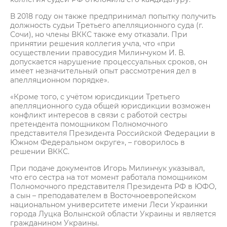
В 2018 году он также предпринимал попытку получить
должность судьи Третьего апелляционного суда (г.
Сочи), но члены ВККС также ему отказали. При
принятии решения коллегия учла, что «при
осуществлении правосудия Милинчуком И. В.
допускается нарушение процессуальных сроков, он
имеет незначительный опыт рассмотрения дел в
апелляционном порядке».
«Кроме того, с учётом юрисдикции Третьего
апелляционного суда общей юрисдикции возможен
конфликт интересов в связи с работой сестры
претендента помощником Полномочного
представителя Президента Российской Федерации в
Южном Федеральном округе», – говорилось в
решении ВККС.
При подаче документов Игорь Милинчук указывал,
что его сестра на тот момент работала помощником
Полномочного представителя Президента РФ в ЮФО,
а сын – преподавателем в Восточноевропейском
национальном университете имени Леси Украинки
города Луцка Волынской области Украины и является
гражданином Украины.