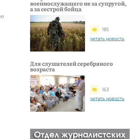
военнослужащего не за супругой,
а за сестрой бойца
ую
185
читать новость
Для слушателей серебряного
возраста
163
читать новость