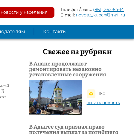
Телефон/факс:
(861) 262-54-14
новости у населения
E-mail:
novgaz_kuban@mail.ru
модателям
Контакты
Свежее из рубрики
В Анапе продолжают
демонтировать незаконно
установленные сооружения
ьной
11
180
сии
читать новость
В Адыгее суд признал право
получения выплат за погибшего