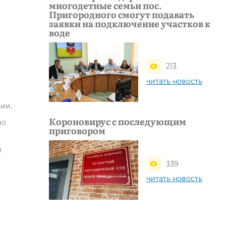
многодетные семьи пос.
Пригородного смогут подавать
заявки на подключение участков к
воде
213
читать новость
ии.
Короновирус с последующим
ло
приговором
м
339
читать новость