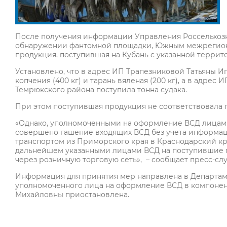
После получения информации Управления Россельхозн
обнаружении фантомной площадки, Южным межрегион
продукция, поступившая на Кубань с указанной террит
Установлено, что в адрес ИП Трапезниковой Татьяны И
копчения (400 кг) и тарань вяленая (200 кг), а в адре
Темрюкского района поступила тонна судака.
При этом поступившая продукция не соответствовала
«Однако, уполномоченными на оформление ВСД лицами
совершено гашение входящих ВСД без учета информ
транспортом из Приморского края в Краснодарский кр
дальнейшем указанными лицами ВСД на поступившие 
через розничную торговую сеть», – сообщает пресс-сл
Информация для принятия мер направлена в Департам
уполномоченного лица на оформление ВСД в компоне
Михайловны приостановлена.