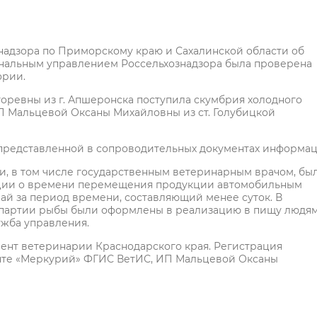
адзора по Приморскому краю и Сахалинской области об
альным управлением Россельхознадзора была проверена
ории.
горевны из г. Апшеронска поступила скумбрия холодного
с ИП Мальцевой Оксаны Михайловны из ст. Голубицкой
 представленной в сопроводительных документах информац
, в том числе государственным ветеринарным врачом, бы
ации о времени перемещения продукции автомобильным
ай за период времени, составляющий менее суток. В
партии рыбы были оформлены в реализацию в пищу людя
ужба управления.
ент ветеринарии Краснодарского края. Регистрация
нте «Меркурий» ФГИС ВетИС, ИП Мальцевой Оксаны