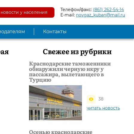
Телефон/факс:
(861) 262-54-14
новости у населения
E-mail:
novgaz_kuban@mail.ru
модателям
Контакты
рая
Свежее из рубрики
Краснодарские таможенники
обнаружили черную икру у
пассажира, вылетающего в
Турцию
38
читать новость
Осенью краснодарские