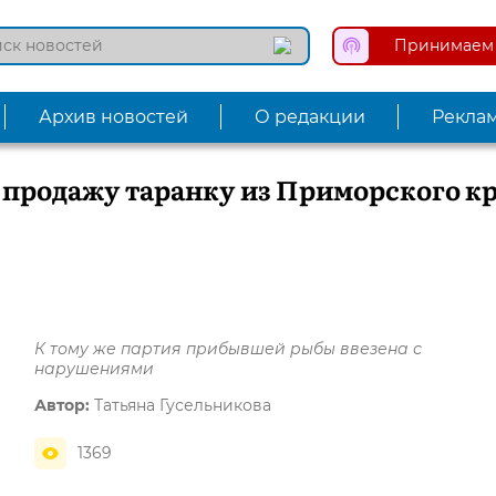
Принимаем 
Архив новостей
О редакции
Рекла
 продажу таранку из Приморского к
К тому же партия прибывшей рыбы ввезена с
нарушениями
Автор:
Татьяна Гусельникова
1369