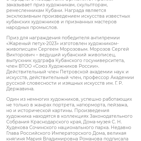
заказывает приз художникам, скульпторам,
ремесленникам Кубани. Награда является
эксклюзивным произведением искусства известных
кубанских художников и признанных мастеров
народных промыслов.
Приз для награждения победителя антипремии
«Жареный петух-2023» изготовлен художником-
живописцем Сергеем Морозовым. Морозов Сергей
Викторович – ведущий кубанский живописец,
выпускник худграфа Кубанского госуниверситета,
член ВТОО «Союз Художников России».
Действительный член Петровской академии наук и
искусств, действительный член, профессор Академии
русской словесности и изящных искусств им. Г. Р.
Державина.
Один из немногих художников, успешно работающих
не только в жанрах портрета, натюрморта, пейзажа,
но и исторической картины. Произведения
художника находятся в коллекциях Законодательного
Собрания Краснодарского края, Дома-музея С. Н.
Худекова Сочинского национального парка. Недавно
Глава Российского Императорского Дома, великая
княгиня Мария Владимировна Романова подписала