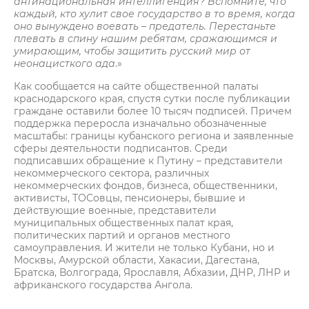
антинациональная интеллигенция? Вспомните, что
каждый, кто хулит свое государство в то время, когда
оно вынуждено воевать – предатель. Перестаньте
плевать в спину нашим ребятам, сражающимся и
умирающим, чтобы защитить русский мир от
неонацисткого ада
.»
Как сообщается на сайте общественной палаты
краснодарского края, спустя сутки после публикации
граждане оставили более 10 тысяч подписей. Причем
поддержка переросла изначально обозначенные
масштабы: границы кубанского региона и заявленные
сферы деятельности подписантов. Среди
подписавших обращение к Путину – представители
некоммерческого сектора, различных
некоммерческих фондов, бизнеса, общественники,
активисты, ТОСовцы, пенсионеры, бывшие и
действующие военные, представители
муниципальных общественных палат края,
политических партий и органов местного
самоуправления. И жители не только Кубани, но и
Москвы, Амурской области, Хакасии, Дагестана,
Братска, Волгограда, Ярославля, Абхазии, ДНР, ЛНР и
африканского государства Ангола.