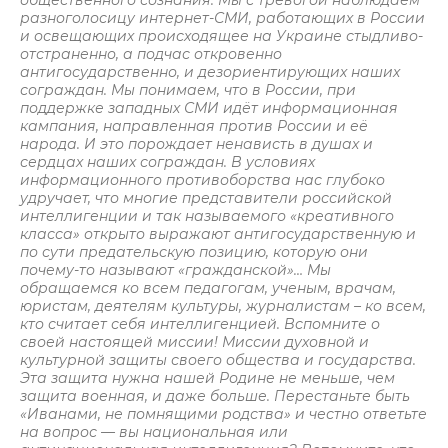
общественного сознания. Мы с тревогой наблюдаем
разноголосицу интернет-СМИ, работающих в России
и освещающих происходящее на Украине стыдливо-
отстраненно, а подчас откровенно
антигосударственно, и дезориентирующих наших
сограждан. Мы понимаем, что в России, при
поддержке западных СМИ идёт информационная
кампания, направленная против России и её
народа. И это порождает ненависть в душах и
сердцах наших сограждан. В условиях
информационного противоборства нас глубоко
удручает, что многие представители российской
интеллигенции и так называемого «креативного
класса» открыто выражают антигосударственную и
по сути предательскую позицию, которую они
почему-то называют «гражданской»… Мы
обращаемся ко всем педагогам, ученым, врачам,
юристам, деятелям культуры, журналистам – ко всем,
кто считает себя интеллигенцией. Вспомните о
своей настоящей миссии! Миссии духовной и
культурной защиты своего общества и государства.
Эта защита нужна нашей Родине не меньше, чем
защита военная, и даже больше. Перестаньте быть
«Иванами, не помнящими родства» и честно ответьте
на вопрос — вы национальная или