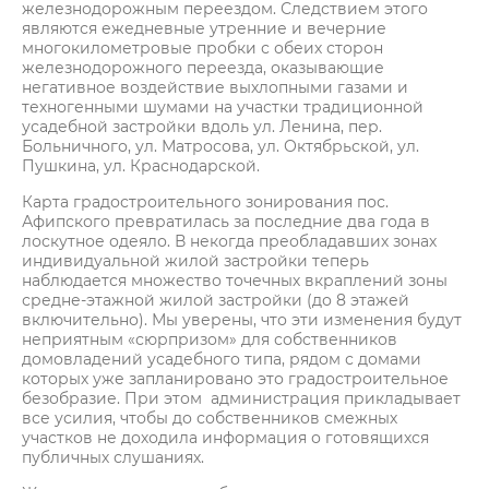
железнодорожным переездом. Следствием этого
являются ежедневные утренние и вечерние
многокилометровые пробки с обеих сторон
железнодорожного переезда, оказывающие
негативное воздействие выхлопными газами и
техногенными шумами на участки традиционной
усадебной застройки вдоль ул. Ленина, пер.
Больничного, ул. Матросова, ул. Октябрьской, ул.
Пушкина, ул. Краснодарской.
Карта градостроительного зонирования пос.
Афипского превратилась за последние два года в
лоскутное одеяло. В некогда преобладавших зонах
индивидуальной жилой застройки теперь
наблюдается множество точечных вкраплений зоны
средне-этажной жилой застройки (до 8 этажей
включительно). Мы уверены, что эти изменения будут
неприятным «сюрпризом» для собственников
домовладений усадебного типа, рядом с домами
которых уже запланировано это градостроительное
безобразие. При этом администрация прикладывает
все усилия, чтобы до собственников смежных
участков не доходила информация о готовящихся
публичных слушаниях.