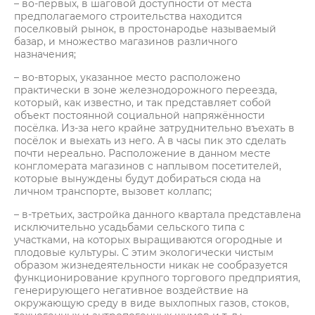
– во-первых, в шаговой доступности от места
предполагаемого строительства находится
поселковый рынок, в простонародье называемый
базар, и множество магазинов различного
назначения;
– во-вторых, указанное место расположено
практически в зоне железнодорожного переезда,
который, как известно, и так представляет собой
объект постоянной социальной напряжённости
посёлка. Из-за него крайне затруднительно въехать в
посёлок и выехать из него. А в часы пик это сделать
почти нереально. Расположение в данном месте
конгломерата магазинов с наплывом посетителей,
которые вынуждены будут добираться сюда на
личном транспорте, вызовет коллапс;
– в-третьих, застройка данного квартала представлена
исключительно усадьбами сельского типа с
участками, на которых выращиваются огородные и
плодовые культуры. С этим экологически чистым
образом жизнедеятельности никак не сообразуется
функционирование крупного торгового предприятия,
генерирующего негативное воздействие на
окружающую среду в виде выхлопных газов, стоков,