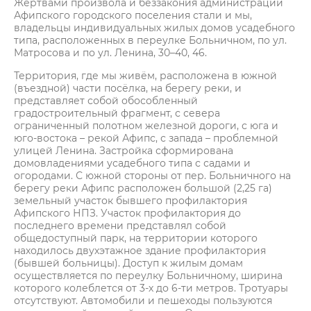
Жертвами произвола и беззакония администрации
Афипского городского поселения стали и мы,
владельцы индивидуальных жилых домов усадебного
типа, расположенных в переулке Больничном, по ул.
Матросова и по ул. Ленина, 30–40, 46.
Территория, где мы живём, расположена в южной
(въездной) части посёлка, на берегу реки, и
представляет собой обособленный
градостроительный фрагмент, с севера
ограниченный полотном железной дороги, с юга и
юго-востока – рекой Афипс, с запада – проблемной
улицей Ленина. Застройка сформирована
домовладениями усадебного типа с садами и
огородами. С южной стороны от пер. Больничного на
берегу реки Афипс расположен большой (2,25 га)
земельный участок бывшего профилактория
Афипского НПЗ. Участок профилактория до
последнего времени представлял собой
общедоступный парк, на территории которого
находилось двухэтажное здание профилактория
(бывшей больницы). Доступ к жилым домам
осуществляется по переулку Больничному, ширина
которого колеблется от 3-х до 6-ти метров. Тротуары
отсутствуют. Автомобили и пешеходы пользуются