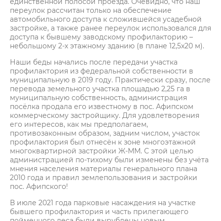
единственной полосой проезда. Очевидно, что наш
переулок рассчитан только на обеспечение
автомобильного доступа к сложившейся усадебной
застройке, а также ранее переулок использовался для
доступа к бывшему заводскому профилакторию –
небольшому 2-х этажному зданию (в плане 12,5х20 м).
Наши беды начались после передачи участка
профилактория из федеральной собственности в
муниципальную в 2019 году. Практически сразу, после
перевода земельного участка площадью 2,25 га в
муниципальную собственность, администрация
посёлка продала его известному в пос. Афипском
коммерческому застройщику. Для удовлетворения
его интересов, как мы предполагаем,
противозаконным образом, задним числом, участок
профилактория был отнесён к зоне многоэтажной
многоквартирной застройки Ж-ММ. С этой целью
администрацией по-тихому были изменены без учёта
мнения населения материалы генерального плана
2010 года и правил землепользования и застройки
пос. Афипского!
В июле 2021 года парковые насаждения на участке
бывшего профилактория и часть прилегающего
пойменного леса были вырублены новым