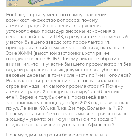
Вообще, к органу местного самоуправления
возникает множество вопросов: почему
администрацией поселения в нарушение
установленных процедур внесены изменения в
генеральный план и ПЗЗ, в результате чего смежный
участок бывшего заводского профилактория,
принадлежавший тому же застройщику, оказался в
Зоне Ж-ММ (высотной застройки), хотя ранее
находился в зоне Ж-1Б? Почему никто не обратил
внимания, что на участке бывшего профилактория без
выдачи разрешительных документов вырублены
вековые деревья, в том числе часть пойменного леса?
Выдавалось ли разрешение на снос капитального
строения – здания самого профилактория? Почему
администрацией поощрялась вырубка 40-летних
елей, берёз и голубых елей, произведённая
застройщиком в конце декабря 2023 года на участках
по ул. Ленина, 40А, кв. 1, кв. 2 и пер. Больничный, 9?
Почему остались безнаказанными все, причастные к
экоциду – уничтожению уникальной природной
среды некогда лучшего уголка пос. Афипского?
Почему администрация бездействовала и в