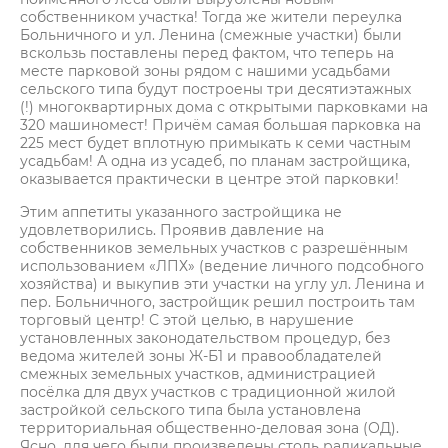
собственником участка! Тогда же жители переулка
Больничного и ул. Ленина (смежные участки) были
вскользь поставлены перед фактом, что теперь на
месте парковой зоны рядом с нашими усадьбами
сельского типа будут построены три десятиэтажных
(!) многоквартирных дома с открытыми парковками на
320 машиномест! Причём самая большая парковка на
225 мест будет вплотную примыкать к семи частным
усадьбам! А одна из усадеб, по планам застройщика,
оказывается практически в центре этой парковки!
Этим аппетиты указанного застройщика не
удовлетворились. Проявив давление на
собственников земельных участков с разрешённым
использованием «ЛПХ» (ведение личного подсобного
хозяйства) и выкупив эти участки на углу ул. Ленина и
пер. Больничного, застройщик решил построить там
торговый центр! С этой целью, в нарушение
установленных законодательством процедур, без
ведома жителей зоны Ж-Б1 и правообладателей
смежных земельных участков, администрацией
посёлка для двух участков с традиционной жилой
застройкой сельского типа была установлена
территориальная общественно-деловая зона (ОД).
Ясно, для чего были произведены столь радикальные