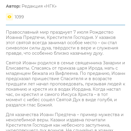
Автор:
Редакция «НГК»
1099
Православный мир празднует 7 июля Рождество
Иоанна Предтечи, Крестителя Господня. У казаков
этот святой всегда занимал особое место – он стал
символом силы духа, твёрдости в вере и служения
правде, что особенно близко казачьему духу.
Святой Иоанн родился в семье священника Захарии и
Елисаветы. Спасаясь от приказа царя Ирода, мать с
младенцем бежала из Вифлеема. По преданию, Иоанн
предсказал пришествие Спасителя и в возрасте
тридцати лет начал проповедовать, призывая людей к
покаянию и крестя их в водах Иордана. Когда настал
час, он крестил и самого Иисуса Христа – в тот
момент с небес сошёл Святой Дух в виде голубя, и
раздался глас Божий.
Для казачества Иоанн Предтеча – пример мужества и
неколебимой веры. Казаки издавна почитали
Крестителя Господня как небесного заступника,
укрепляющего дух воинов. Не случайно в храмах