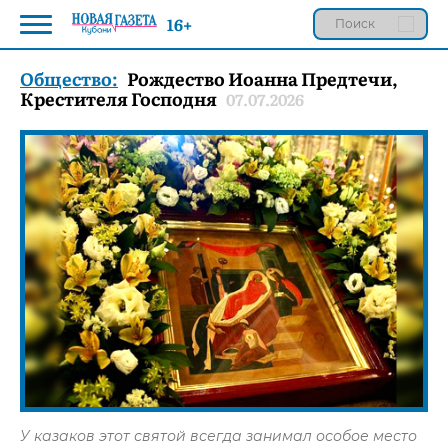
16+
Общество:
Рождество Иоанна Предтечи,
Крестителя Господня
07.07.2026
У казаков этот святой всегда занимал особое место