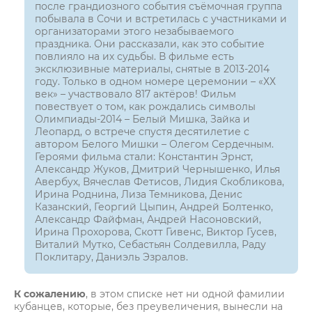
после грандиозного события съёмочная группа
побывала в Сочи и встретилась с участниками и
организаторами этого незабываемого
праздника. Они рассказали, как это событие
повлияло на их судьбы. В фильме есть
эксклюзивные материалы, снятые в 2013-2014
году. Только в одном номере церемонии – «ХХ
век» – участвовало 817 актёров! Фильм
повествует о том, как рождались символы
Олимпиады-2014 – Белый Мишка, Зайка и
Леопард, о встрече спустя десятилетие с
автором Белого Мишки – Олегом Сердечным.
Героями фильма стали: Константин Эрнст,
Александр Жуков, Дмитрий Чернышенко, Илья
Авербух, Вячеслав Фетисов, Лидия Скобликова,
Ирина Роднина, Лиза Темникова, Денис
Казанский, Георгий Цыпин, Андрей Болтенко,
Александр Файфман, Андрей Насоновский,
Ирина Прохорова, Скотт Гивенс, Виктор Гусев,
Виталий Мутко, Себастьян Солдевилла, Раду
Поклитару, Даниэль Эзралов.
К сожалению
, в этом списке нет ни одной фамилии
кубанцев, которые, без преувеличения, вынесли на