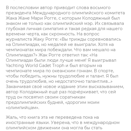
В послесловии автор приводит слова восьмого
президента Международного олимпийского комитета
Жака Жане Мари Рогге, с которым Колодяжный был
знаком не только как олимпийский мэр. Их связывала
глубокая личная симпатия и такая редкая для нашего
времени черта, как скромность. На вопрос
журналиста Жаку Рогге: «Вы трижды соревновались
на Олимпиадах, но медалей не выиграли. Хотя на
чемпионатах мира побеждали. Что вам мешало на
Олимпиадах?» Жак Рогге ответил так: «На
Олимпиадах были люди лучше меня! Я выигрывал
Yachting World Gadet Troph и был вторым на
чемпионате мира по океанским гонкам. В спорте,
чтобы победить, нужны трудолюбие и талант. Я был
очень трудолюбив, но недостаточно талантлив…»
Заканчивая своё новое издание этим высказыванием,
автор Колодяжный ещё раз подчёркивает, что сей
труд он посвятил своим соратникам
предолимпийских будней, «дорогим моим
«олимпийцам».
Жаль, что книга эта не переведена пока на
иностранные языки. Уверена, что в международном
олимпийском движении она могла бы стать