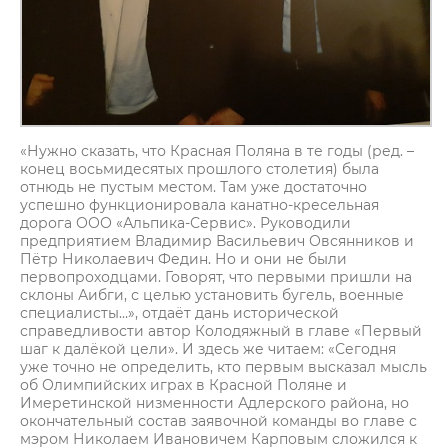
«Нужно сказать, что Красная Поляна в те годы (ред. –
конец восьмидесятых прошлого столетия) была
отнюдь не пустым местом. Там уже достаточно
успешно функционировала канатно-кресельная
дорога ООО «Альпика-Сервис». Руководили
предприятием Владимир Васильевич Овсянников и
Пётр Николаевич Федин. Но и они не были
первопроходцами. Говорят, что первыми пришли на
склоны Аибги, с целью установить бугель, военные
специалисты…», отдаёт дань исторической
справедливости автор Колодяжный в главе «Первый
шаг к далёкой цели». И здесь же читаем: «Сегодня
уже точно не определить, кто первым высказал мысль
об Олимпийских играх в Красной Поляне и
Имеретинской низменности Адлерского района, но
окончательный состав заявочной команды во главе с
мэром Николаем Ивановичем Карповым сложился к