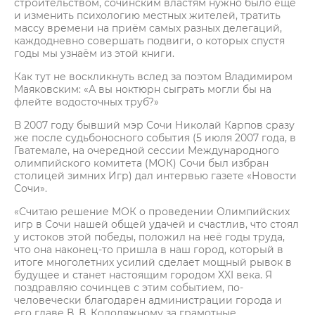
строительством, сочинским властям нужно было ещё
и изменить психологию местных жителей, тратить
массу времени на приём самых разных делегаций,
каждодневно совершать подвиги, о которых спустя
годы мы узнаём из этой книги.
Как тут не воскликнуть вслед за поэтом Владимиром
Маяковским: «А вы ноктюрн сыграть могли бы на
флейте водосточных труб?»
В 2007 году бывший мэр Сочи Николай Карпов сразу
же после судьбоносного события (5 июля 2007 года, в
Гватемале, на очередной сессии Международного
олимпийского комитета (МОК) Сочи был избран
столицей зимних Игр) дал интервью газете «Новости
Сочи».
«Считаю решение МОК о проведении Олимпийских
игр в Сочи нашей общей удачей и счастлив, что стоял
у истоков этой победы, положил на неё годы труда,
что она наконец-то пришла в наш город, который в
итоге многолетних усилий сделает мощный рывок в
будущее и станет настоящим городом XXI века. Я
поздравляю сочинцев с этим событием, по-
человечески благодарен администрации города и
его главе В. В. Колодяжному за грамотные,