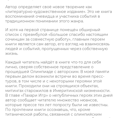
Автор определяет своё новое творение как
«литературно-художественное издание». Это не книга
воспоминаний очевидца и участника событий в
традиционном понимании этого жанра.
И хотя на первой странице помещён обширный
список с преамбулой «Большое спасибо настоящим
сочинцам за совместную работу», главным героем
книги является сам автор, его взгляд на взаимосвязь
людей и событий, пропущенных через собственную
жизнь.
Каждый читатель найдёт в книге что-то для себя
лично, сверяя собственное представление о
прошедшей Олимпиаде с авторским. В моей памяти
первым делом возникли встречи во время пресс-
туров, в том числе и с некоторыми героями этой
книги. Проходили они на строящихся объектах,
митингах старожилов в Имеритинской низменности.
В главе «Пахари Игр» о непубличных героях этих дней
автор сообщает читателю множество нюансов,
которые прессе тех лет попросту были не известны.
По прочтении книги осознаёшь, что, кроме
титанической работы, связанной с олимпийским