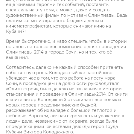
ещё живыми героями тех событий, поставить
спектакль на эту тему, а может, даже и создать
художественный фильм по мотивам Олимпиады. Ведь
платим же мы из краевого бюджета деньги
кинематографистам, которые снимают кино на
Кубани?!
Время быстротечно, и надо спешить, чтобы в истории
осталось не только воспоминание о днях проведения
Олимпиады-2014 в городе Сочи, но и тех, кто её
вынянчил.
Согласитесь, далеко не каждый способен притенять
собственную роль. Колодяжный же настойчиво
убеждает нас в том, что его работа на посту мэра
Сочи, в последующем на должности руководителя
«Олимпстроя», была далеко не заглавная в истории
становления и проведения Олимпиады-2014. От книги
к книге автор Колодяжный отыскивает всё новых и
новых героев предолимпийских будней,
рассказывает об их вкладе с большой теплотой и
любовью. Впрочем, личная скромность и уважение к
людям дела, независимо от их ранга, всегда были
определяющими качествами дважды героя Труда
Кубани Виктора Колодяжного.