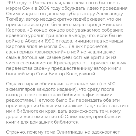
1993 году…» Рассказывая, как поехал он в бытность
мэром Сочи в 2004 году обсуждать идею проведения
Олимпиады к тогдашнему губернатору Александру
Ткачёву, автор неоднократно подчёркивает, что он
принял эстафету от бывшего мэра города Николая
Карпова. «В конце концов всё уважаемое собрание
краевого уровня пришло к выводу, что, если бы не
война в Абхазии 1990-х годов, инициатива команды
Карпова вполне могла бы… Явных просчётов,
авантюрных «завихрений» в ней не нашли даже
самые дотошные, самые ревностные критики из
числа специалистов Краснодара…», – вручает пальму
первенства своему предшественнику автор книги
бывший мэр Сочи Виктор Колодяжный.
Однако тираж обеих книг настолько мал (по 500
экземпляров каждого издания), что сразу после
выхода в свет они стали библиографическими
редкостями. Неплохо было бы переиздать оба эти
произведения большим тиражом. Так, чтобы насытить
ими библиотеки края, дать возможность тем, кому
дороги воспоминания об Олимпиаде, приобрести
книги для домашних библиотек.
Странно, почему тема Олимпиады не вдохновляет