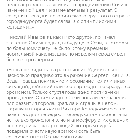
целенаправленные усилия по продвижению Сочи к
намеченной цели и замечательный результат. С
сегодняшнего дня история самого крупного в стране
города-курорта будет связана с олимпийскими
кольцами…»
Николай Иванович, как никто другой, понимал
значение Олимпиады для будущего Сочи, в котором
по большому счёту не было к тому времени
нормальной канализации, по неделям город сидел
без электроэнергии.
«Большое видится на расстояньи». Удивительно,
насколько правдиво это выражение Сергея Есенина.
Ведь, правда, понимание и осознание тех или иных
ситуаций, действий или слов приходит не сразу, а со
временем. Только спустя годы даже противники
проведения Олимпиады в Сочи поняли её значение
для развития города, края, да и страны в целом.
Первая и вторая книги Виктора Колодяжного о тех
памятных днях передают последующим поколениям
не только хронологию, но и атмосферу этих славных
лет, лица и характеры людей, которым судьба
подарила счастливую возможность быть
сопричастными К этим событиям.