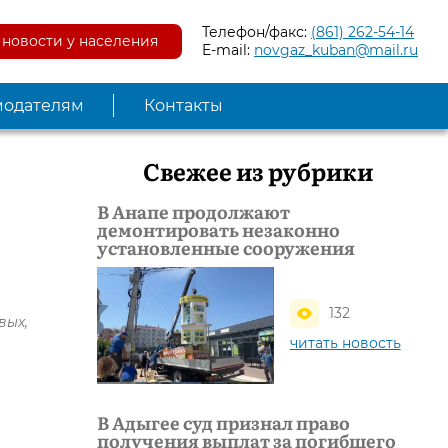
Телефон/факс:
(861) 262-54-14
новости у населения
E-mail:
novgaz_kuban@mail.ru
модателям
Контакты
Свежее из рубрики
В Анапе продолжают
демонтировать незаконно
установленные сооружения
132
вых,
читать новость
В Адыгее суд признал право
получения выплат за погибшего