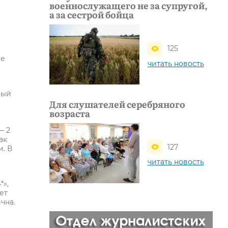
военнослужащего не за супругой,
а за сестрой бойца
125
же
читать новость
ный
Для слушателей серебряного
возраста
— 2
ак
127
. В
читать новость
*»,
ет
чна.