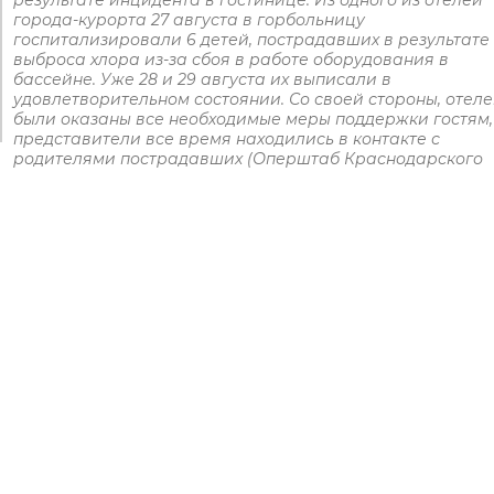
результате инцидента в гостинице. Из одного из отелей
города-курорта 27 августа в горбольницу
госпитализировали 6 детей, пострадавших в результате
выброса хлора из-за сбоя в работе оборудования в
бассейне. Уже 28 и 29 августа их выписали в
удовлетворительном состоянии. Со своей стороны, отел
были оказаны все необходимые меры поддержки гостям,
представители все время находились в контакте с
родителями пострадавших (Оперштаб Краснодарского