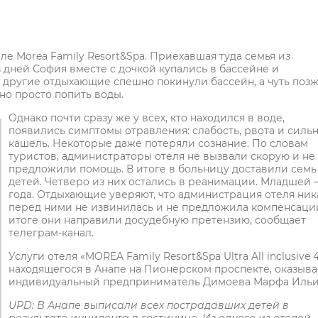
е Morea Family Resort&Spa. Приехавшая туда семья из
з дней София вместе с дочкой купались в бассейне и
и другие отдыхающие спешно покинули бассейн, а чуть поз
но просто попить воды.
Однако почти сразу же у всех, кто находился в воде,
появились симптомы отравления: слабость, рвота и силь
кашель. Некоторые даже потеряли сознание. По словам
туристов, администраторы отеля не вызвали скорую и не
предложили помощь. В итоге в больницу доставили семь
детей. Четверо из них остались в реанимации. Младшей 
года. Отдыхающие уверяют, что администрация отеля ник
перед ними не извинилась и не предложила компенсации
итоге они направили досудебную претензию, сообщает
телеграм-канал.
Услуги отеля «MOREA Family Resort&Spa Ultra All inclusive 4
находящегося в Анапе на Пионерском проспекте, оказыва
индивидуальный предприниматель Димоева Марфа Ильи
UPD: В Анапе выписали всех пострадавших детей в