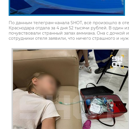
По данным телеграм-канала SHOT, всё произошло в отел
Краснодара отдала за 4 дня 52 тысячи рублей. В один и
почувствовали странный запах аммиака. Она с дочкой 
сотрудники отеля заявили, что ничего страшного и нуж