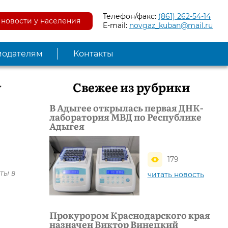
Телефон/факс:
(861) 262-54-14
новости у населения
E-mail:
novgaz_kuban@mail.ru
модателям
Контакты
у
Свежее из рубрики
В Адыгее открылась первая ДНК-
лаборатория МВД по Республике
Адыгея
179
ты в
читать новость
Прокурором Краснодарского края
назначен Виктор Винецкий