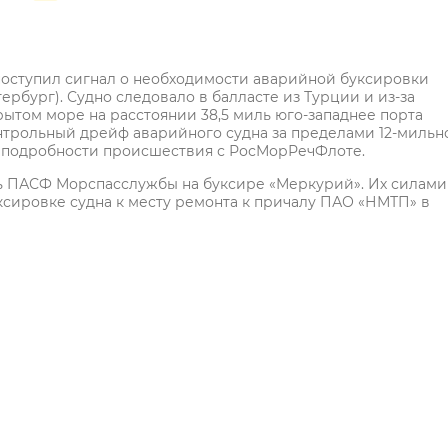
оступил сигнал о необходимости аварийной буксировки
ербург). Судно следовало в балласте из Турции и из-за
рытом море на расстоянии 38,5 миль юго-западнее порта
нтрольный дрейф аварийного судна за пределами 12-мильн
ли подробности происшествия с РосМорРечФлоте.
ь ПАСФ Морспасслужбы на буксире «Меркурий». Их силами
сировке судна к месту ремонта к причалу ПАО «НМТП» в