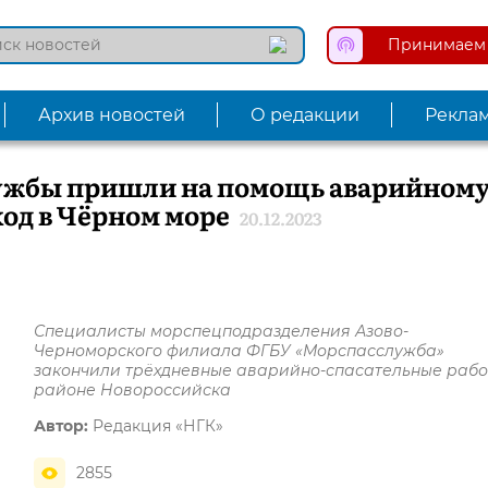
Принимаем 
Архив новостей
О редакции
Рекла
ужбы пришли на помощь аварийном
од в Чёрном море
20.12.2023
Специалисты морспецподразделения Азово-
Черноморского филиала ФГБУ «Морспасслужба»
закончили трёхдневные аварийно-спасательные рабо
районе Новороссийска
Автор:
Редакция «НГК»
2855