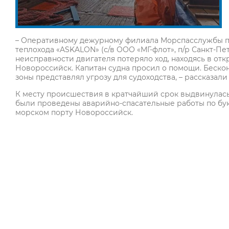
– Оперативному дежурному филиала Морспасслужбы п
теплохода «ASKALON» (с/в ООО «МГ-флот», п/р Санкт-Пет
неисправности двигателя потеряло ход, находясь в отк
Новороссийск. Капитан судна просил о помощи. Беско
зоны представлял угрозу для судоходства, – рассказа
К месту происшествия в кратчайший срок выдвинулас
были проведены аварийно-спасательные работы по бук
морском порту Новороссийск.