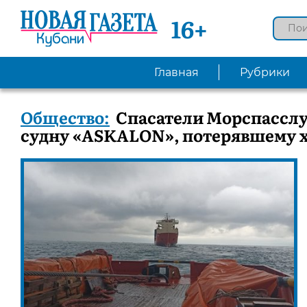
16+
Главная
Рубрики
Общество:
Спасатели Морспассл
судну «ASKALON», потерявшему х