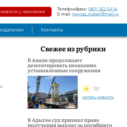
Телефон/факс:
(861) 262-54-14
новости у населения
E-mail:
novgaz_kuban@mail.ru
модателям
Контакты
Свежее из рубрики
В Анапе продолжают
демонтировать незаконно
установленные сооружения
 и
122
читать новость
В Адыгее суд признал право
получения выплат за погибшего