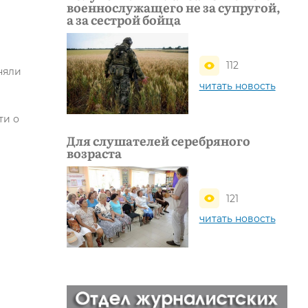
военнослужащего не за супругой,
а за сестрой бойца
112
няли
читать новость
ти о
Для слушателей серебряного
возраста
121
читать новость