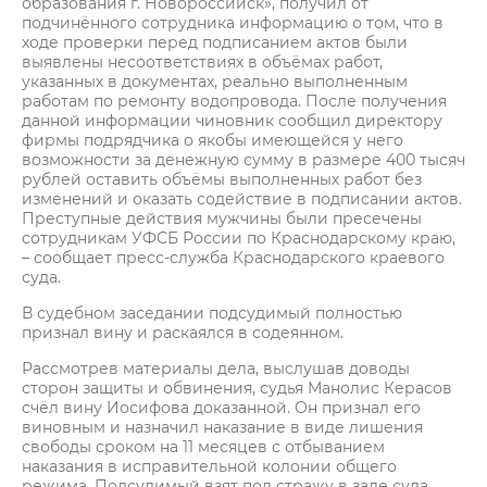
образования г. Новороссийск», получил от
подчинённого сотрудника информацию о том, что в
ходе проверки перед подписанием актов были
выявлены несоответствиях в объёмах работ,
указанных в документах, реально выполненным
работам по ремонту водопровода. После получения
данной информации чиновник сообщил директору
фирмы подрядчика о якобы имеющейся у него
возможности за денежную сумму в размере 400 тысяч
рублей оставить объёмы выполненных работ без
изменений и оказать содействие в подписании актов.
Преступные действия мужчины были пресечены
сотрудникам УФСБ России по Краснодарскому краю,
– сообщает пресс-служба Краснодарского краевого
суда.
В судебном заседании подсудимый полностью
признал вину и раскаялся в содеянном.
Рассмотрев материалы дела, выслушав доводы
сторон защиты и обвинения, судья Манолис Керасов
счёл вину Иосифова доказанной. Он признал его
виновным и назначил наказание в виде лишения
свободы сроком на 11 месяцев с отбыванием
наказания в исправительной колонии общего
режима. Подсудимый взят под стражу в зале суда.