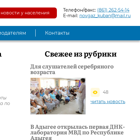
Телефон/факс:
(861) 262-54-14
новости у населения
E-mail:
novgaz_kuban@mail.ru
модателям
Контакты
а
Свежее из рубрики
Для слушателей серебряного
возраста
48
оты
читать новость
а по
В Адыгее открылась первая ДНК-
лаборатория МВД по Республике
Адыгея