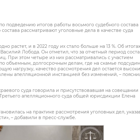
по подведению итогов работы восьмого судебного состава
 состава рассматривают уголовные дела в качестве суда
но растет, и в 2022 году их стало больше на 13 %. Об итога
 Василий Лобода. Он отметил, что за отчетный период сост
иц. При этом четыре из них рассматривались с участием
о объемным, долгосрочным делам, где на скамье подсуди
ющую нагрузку, качество рассмотрения дел остается высоки
влены апелляционной инстанцией без изменений, – поясни
 краевого суда говорила и присутствовавшая на совещании
 Третьего апелляционного суда общей юрисдикции Елена
ановилась на практике рассмотрения уголовных дел, указав
ти», – добавили в пресс-службе.