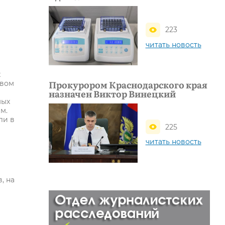
223
читать новость
х
Прокурором Краснодарского края
авом
назначен Виктор Винецкий
мых
м.
ли в
225
читать новость
, на