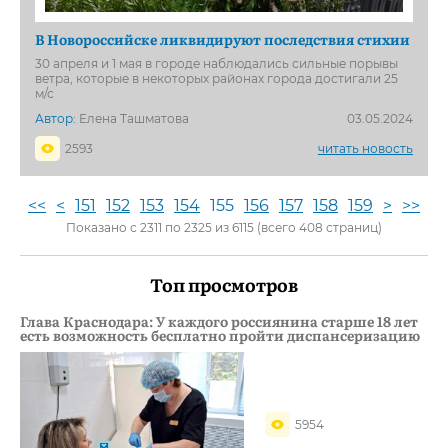
В Новороссийске ликвидируют последствия стихии
30 апреля и 1 мая в городе наблюдались сильные порывы
ветра, которые в некоторых районах города достигали 25
м/с
Автор:
Елена Ташматова
03.05.2024
2593
читать новость
<<
<
151
152
153
154
155
156
157
158
159
>
>>
Показано с 2311 по 2325 из 6115 (всего 408 страниц)
Топ просмотров
Глава Краснодара: У каждого россиянина старше 18 лет
есть возможность бесплатно пройти диспансеризацию
5954