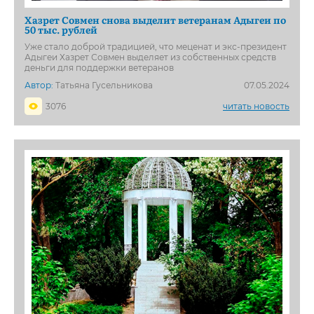
Хазрет Совмен снова выделит ветеранам Адыгеи по
50 тыс. рублей
Уже стало доброй традицией, что меценат и экс-президент
Адыгеи Хазрет Совмен выделяет из собственных средств
деньги для поддержки ветеранов
Автор:
Татьяна Гусельникова
07.05.2024
3076
читать новость