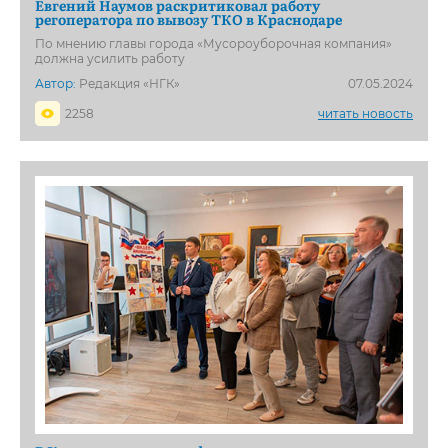
Евгений Наумов раскритиковал работу
регоператора по вывозу ТКО в Краснодаре
По мнению главы города «Мусороуборочная компания»
должна усилить работу
Автор:
Редакция «НГК»
07.05.2024
2258
читать новость