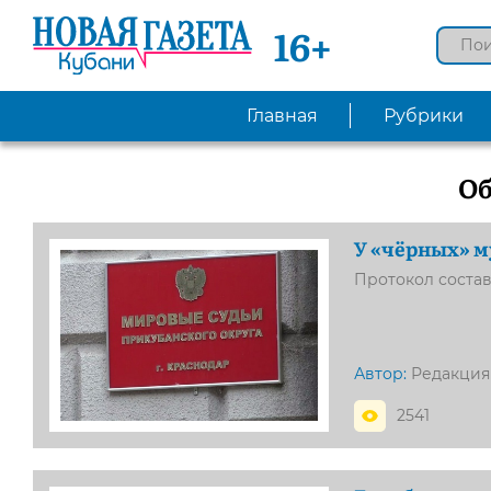
16+
Главная
Рубрики
О
У «чёрных» 
Протокол состав
Автор:
Редакция
2541