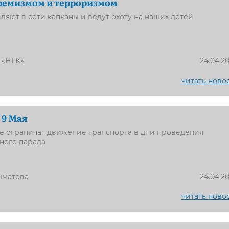
тремизмом и терроризмом
ляют в сети капканы и ведут охоту на наших детей
 «НГК»
24.04.2
читать ново
 9 Мая
е ограничат движение транспорта в дни проведения
ного парада
шматова
24.04.2
читать ново