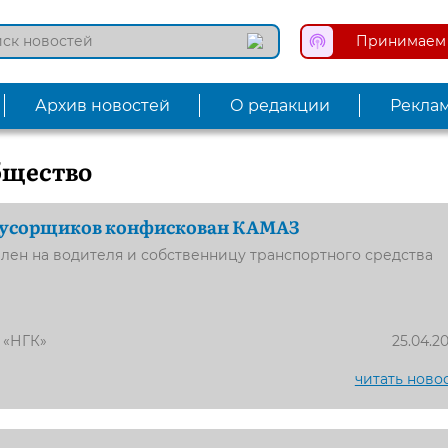
Принимаем 
Архив новостей
О редакции
Рекла
бщество
мусорщиков конфискован КАМАЗ
лен на водителя и собственницу транспортного средства
 «НГК»
25.04.2
читать ново