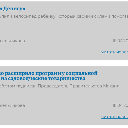
д Денису»
упили велосипед ребёнку, который своими силами помога
усельникова
18.04.2
читать ново
во расширило программу социальной
на садоводческие товарищества
об этом подписал Председатель Правительства Михаил
усельникова
18.04.2
читать ново