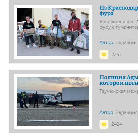
Из Краснодар
фура
В воскресенье, 
фуру с гуманита
Автор:
Редакция
2241
Полиция Адыг
котором поги
Теучежская межр
Автор:
Редакция
2424