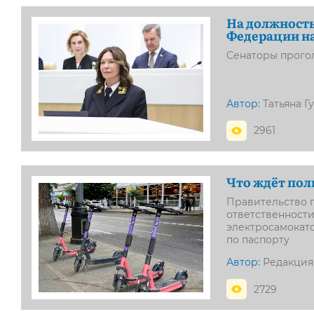
На должность
Федерации н
Сенаторы прогол
Автор:
Татьяна Г
2961
Что ждёт пол
Правительство 
ответственност
электросамокат
по паспорту
Автор:
Редакция
2729