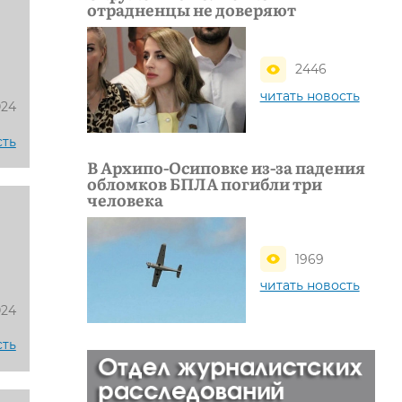
отрадненцы не доверяют
2446
читать новость
024
сть
В Архипо-Осиповке из-за падения
обломков БПЛА погибли три
человека
1969
читать новость
024
сть