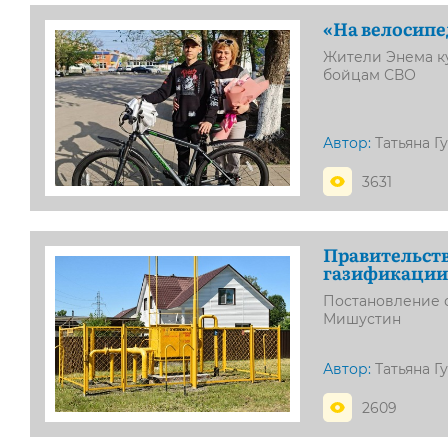
«На велосипе
Жители Энема к
бойцам СВО
Автор:
Татьяна Г
3631
Правительст
газификации 
Постановление 
Мишустин
Автор:
Татьяна Г
2609