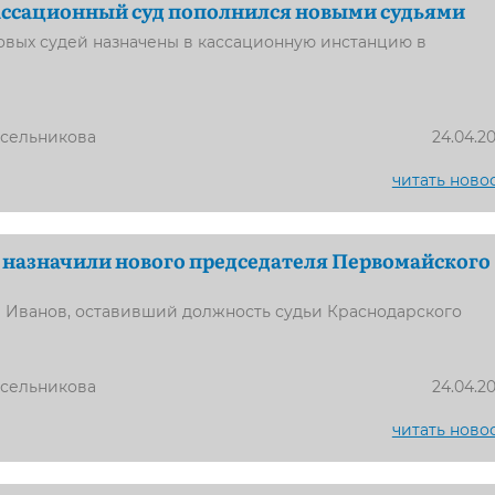
ассационный суд пополнился новыми судьями
овых судей назначены в кассационную инстанцию в
усельникова
24.04.2
читать ново
 назначили нового председателя Первомайского
й Иванов, оставивший должность судьи Краснодарского
усельникова
24.04.2
читать ново