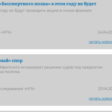
Бессмертного полка» в этом году не будет
 году не будут проводить акцию в очном формате
 «НГК»
24.04.2
читать ново
ный» спор
Афипского игнорирует решение судов под предлогом
ка посёлка
сследований «НГК»
23.04.2
читать ново