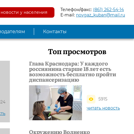
Телефон/факс:
(861) 262-54-14
новости у населения
E-mail:
novgaz_kuban@mail.ru
модателям
Контакты
Топ просмотров
Глава Краснодара: У каждого
россиянина старше 18 лет есть
возможность бесплатно пройти
диспансеризацию
5915
024
читать новость
сть
Окружению Волненко