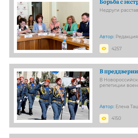
Борьба с экс
Недруги расстав
Автор:
Редакция
4257
В преддверии
В Новороссийск
репетиции воен
Автор:
Елена Та
4150