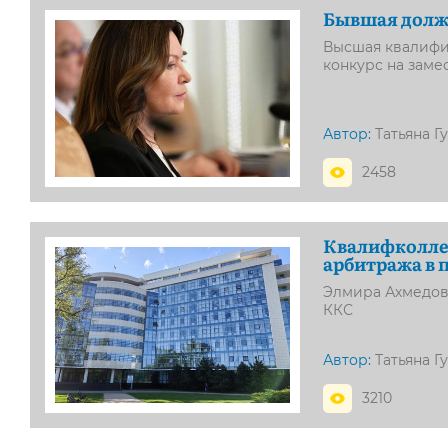
Бывшая долж
Высшая квалифи
конкурс на заме
Автор:
Татьяна Г
2458
Квалифколлег
арбитража в 
Элмира Ахмедов
ККС
Автор:
Татьяна Г
3210