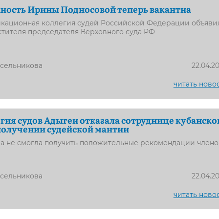
ность Ирины Подносовой теперь вакантна
кационная коллегия судей Российской Федерации объяви
стителя председателя Верховного суда РФ
усельникова
22.04.2
читать ново
ия судов Адыгеи отказала сотруднице кубанско
получении судейской мантии
а не смогла получить положительные рекомендации члено
усельникова
22.04.2
читать ново