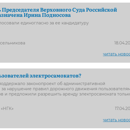
 Председателя Верховного Суда Российской
азначена Ирина Подносова
осовали единогласно за ее кандидатуру
усельникова
18.04.2
читать ново
ьзователей электросамокатов?
поддержало законопроект об административной
и за нарушение правил дорожного движения пользователя
ов и предложили разрешить аренду электросамоката тольк
 «НГК»
17.04.2
читать ново