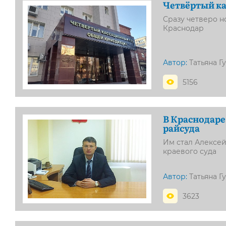
Четвёртый к
Сразу четверо н
Краснодар
Автор:
Татьяна Г
5156
В Краснодаре
райсуда
Им стал Алексе
краевого суда
Автор:
Татьяна Г
3623