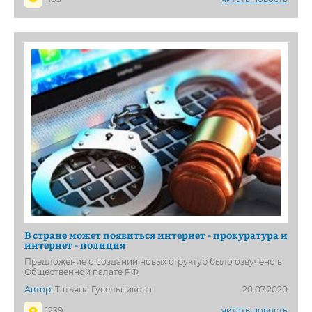
В стране может появиться интернет - прокуратура и
интернет - полиция
Предложение о создании новых структур было озвучено в
Общественной палате РФ
Автор:
Татьяна Гусельникова
20.07.2020
1239
читать новость