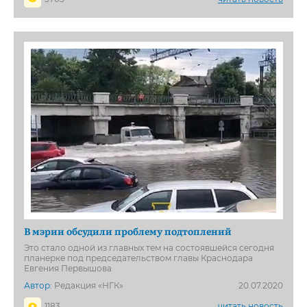
В мэрии обсудили проблему подтоплений
Это стало одной из главных тем на состоявшейся сегодня
планерке под председательством главы Краснодара
Евгения Первышова
Автор:
Редакция «НГК»
20.07.2020
1183
читать новость