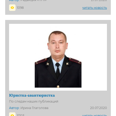
1098
читать новость
Юристка-авантюристка
По следам наших публикаций
Автор:
Ирина Глаголова
20.07.2020
3703
читать новость