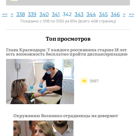
<<
<
338
339
340
341
342
343
344
345
346
>
>>
Показано с 5116 по 5130 из 6114 (всего 408 страниц)
Топ просмотров
Глава Краснодара: У каждого россиянина старше 18 лет
есть возможность бесплатно пройти диспансеризацию
5887
Окружению Волненко отрадненцы не доверяют