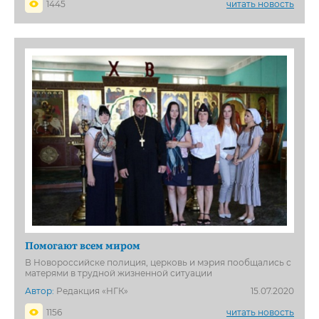
1445
читать новость
Помогают всем миром
В Новороссийске полиция, церковь и мэрия пообщались с
матерями в трудной жизненной ситуации
Автор:
Редакция «НГК»
15.07.2020
1156
читать новость