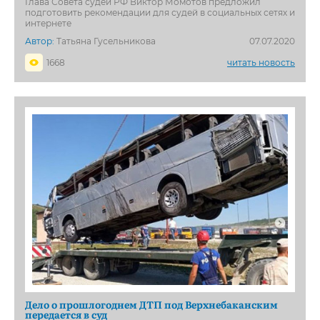
Глава Совета судей РФ Виктор Момотов предложил
подготовить рекомендации для судей в социальных сетях и
интернете
Автор:
Татьяна Гусельникова
07.07.2020
1668
читать новость
Дело о прошлогоднем ДТП под Верхнебаканским
передается в суд