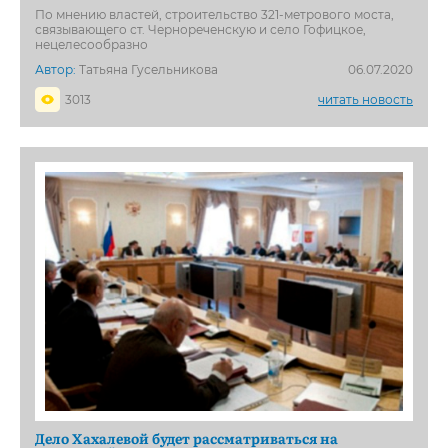
По мнению властей, строительство 321-метрового моста,
связывающего ст. Чернореченскую и село Гофицкое,
нецелесообразно
Автор:
Татьяна Гусельникова
06.07.2020
3013
читать новость
Дело Хахалевой будет рассматриваться на