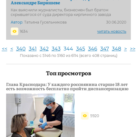
Александре Биришеве
Как выяснили журналисты, бизнесмен был братом
скрывшегося от суда директора кирпичного завода
Автор:
Татьяна Гусельникова
30.06.2020
1634
читать новость
<<
<
340
341
342
343
344
345
346
347
348
>
>>
Показано с 5146 по 5160 из 6114 (всего 408 страниц)
Топ просмотров
Глава Краснодара: У каждого россиянина старше 18 лет
есть возможность бесплатно пройти диспансеризацию
5920