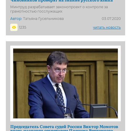
Минтруд разрабатывает законопроект о контроле за
грамотностью госслужащих
Автор:
Татьяна Гусельникова
03.07.2020
1235
читать новость
Председатель Совета судей России Виктор Момотов
вновь назначен секретарем Пленума Верховного