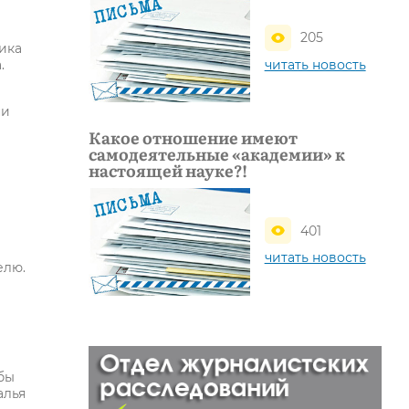
205
ика
читать новость
.
ни
Какое отношение имеют
самодеятельные «академии» к
настоящей науке?!
401
читать новость
елю.
бы
алья