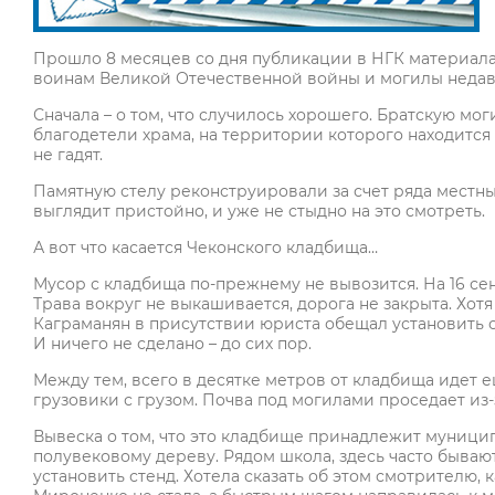
Прошло 8 месяцев со дня публикации в НГК материал
воинам Великой Отечественной войны и могилы недавн
Сначала – о том, что случилось хорошего. Братскую мо
благодетели храма, на территории которого находится 
не гадят.
Памятную стелу реконструировали за счет ряда местн
выглядит пристойно, и уже не стыдно на это смотреть.
А вот что касается Чеконского кладбища…
Мусор с кладбища по-прежнему не вывозится. На 16 сен
Трава вокруг не выкашивается, дорога не закрыта. Хот
Каграманян в присутствии юриста обещал установить о
И ничего не сделано – до сих пор.
Между тем, всего в десятке метров от кладбища идет 
грузовики с грузом. Почва под могилами проседает из
Вывеска о том, что это кладбище принадлежит муницип
полувековому дереву. Рядом школа, здесь часто быва
установить стенд. Хотела сказать об этом смотрителю, 