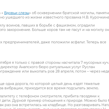
а «
Вдовьи слезы
» об осквернении братской могилы, памятн
о ушедшего из жизни известного прозаика Н.В. Курочкина
гилу воинов, павших в борьбе с фашизмом, оградили
это захоронение. Больше коров там не пасут и на могилу о
ых предпринимателей, даже положили асфальт. Теперь все
тября я только с правой стороны насчитала 7 мусорных куч.
я директор Анапского бюро ритуальных услуг Руслан
граждение или выкопать ров 28 апреля, потом – через нед
еще одна дорога, по которой целый день ездят тяжелые
-за вибрации, приходится все время подсыпать землю.
алитету с телефоном смотрителя, прибита гвоздями к
ют дети. Дурной пример отношения к природе. Можно было 
как раз она встретилась на кладбище. Но разговаривать Нат