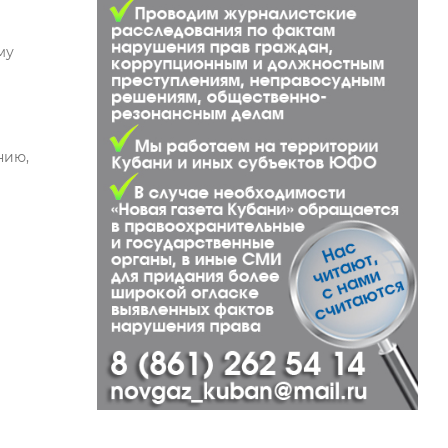
му
и
нию,