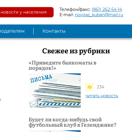
Телефон/факс:
(861) 262-54-14
новости у населения
E-mail:
novgaz_kuban@mail.ru
модателям
Контакты
Свежее из рубрики
«Приведите банкоматы в
порядок!»
234
читать новость
и
Будет ли когда-нибудь свой
футбольный клуб в Геленджике?