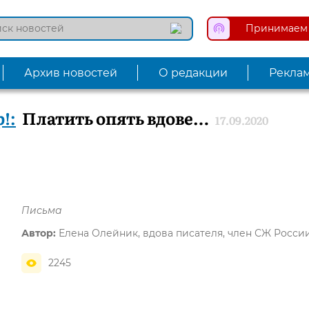
Принимаем 
Архив новостей
О редакции
Рекла
!:
Платить опять вдове…
17.09.2020
Письма
Автор:
Елена Олейник, вдова писателя, член СЖ Росси
2245