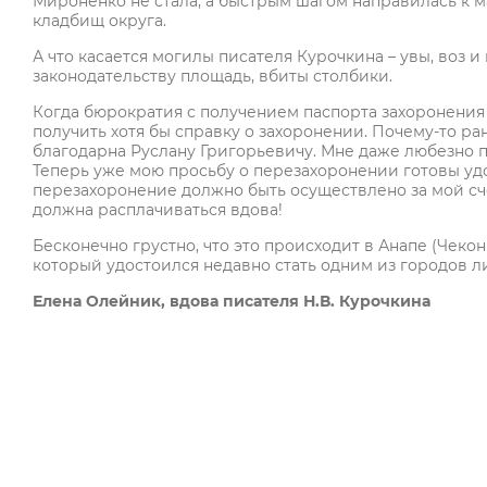
Мироненко не стала, а быстрым шагом направилась к ма
кладбищ округа.
А что касается могилы писателя Курочкина – увы, воз
законодательству площадь, вбиты столбики.
Когда бюрократия с получением паспорта захоронения 
получить хотя бы справку о захоронении. Почему-то ра
благодарна Руслану Григорьевичу. Мне даже любезно 
Теперь уже мою просьбу о перезахоронении готовы удо
перезахоронение должно быть осуществлено за мой сче
должна расплачиваться вдова!
Бесконечно грустно, что это происходит в Анапе (Чекон
который удостоился недавно стать одним из городов 
Елена Олейник, вдова писателя Н.В. Курочкина