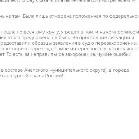
шине. К слову сказать, она ныне является смотрителем 14
 и ныне там. Была лишь отмерена положенная по федерально
пошла по десятому кругу, я решила пойти на компромисс 
нее этого предложено не было. За прояснение ситуации я
предоставили образцы заявления в суд о перезахоронении.
влетворить через суд. Самое интересное, согласно заявле
т. То есть, за неправильное захоронение, чужие ошибки
 в составе Анапского муниципального округа), в городе,
литературной славы России!