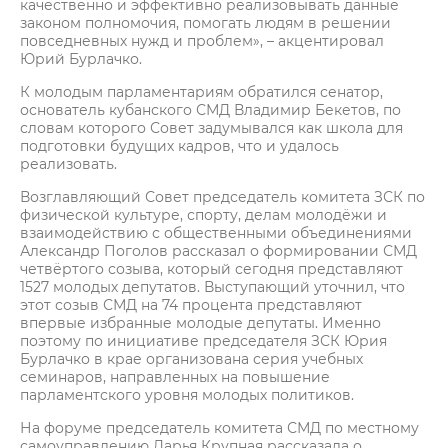
качественно и эффективно реализовывать данные
законом полномочия, помогать людям в решении
повседневных нужд и проблем», – акцентировал
Юрий Бурлачко.
К молодым парламентариям обратился сенатор,
основатель кубанского СМД Владимир Бекетов, по
словам которого Совет задумывался как школа для
подготовки будущих кадров, что и удалось
реализовать.
Возглавляющий Совет председатель комитета ЗСК по
физической культуре, спорту, делам молодёжи и
взаимодействию с общественными объединениями
Александр Поголов рассказал о формировании СМД
четвёртого созыва, который сегодня представляют
1527 молодых депутатов. Выступающий уточнил, что
этот созыв СМД на 74 процента представляют
впервые избранные молодые депутаты. Именно
поэтому по инициативе председателя ЗСК Юрия
Бурлачко в крае организована серия учебных
семинаров, направленных на повышение
парламентского уровня молодых политиков.
На форуме председатель комитета СМД по местному
самоуправлению Дарья Крупная рассказала о