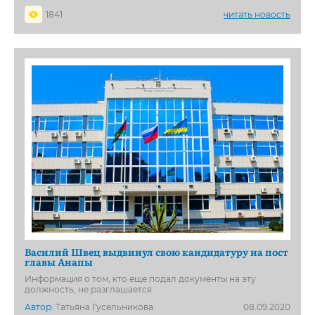
1841
читать новость
Василий Швец выдвинул свою кандидатуру на пост
главы Анапы
Информация о том, кто еще подал документы на эту
должность, не разглашается
Автор:
Татьяна Гусельникова
08.09.2020