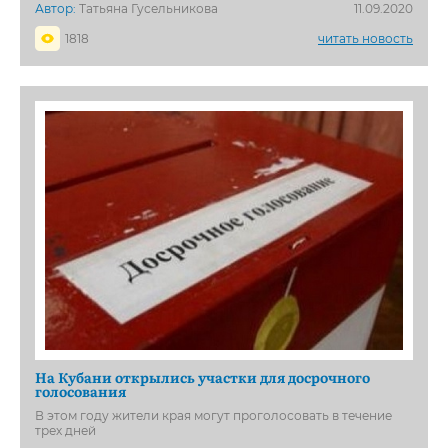
Автор:
Татьяна Гусельникова
11.09.2020
1818
читать новость
На Кубани открылись участки для досрочного
голосования
В этом году жители края могут проголосовать в течение
трех дней