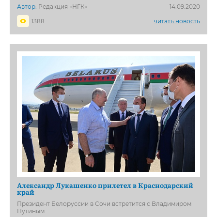
Автор:
Редакция «НГК»
14.09.2020
1388
читать новость
Александр Лукашенко прилетел в Краснодарский
край
Президент Белоруссии в Сочи встретится с Владимиром
Путиным