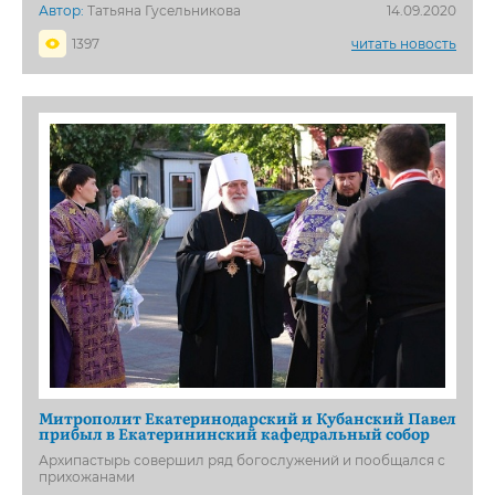
Автор:
Татьяна Гусельникова
14.09.2020
1397
читать новость
Митрополит Екатеринодарский и Кубанский Павел
прибыл в Екатерининский кафедральный собор
Архипастырь совершил ряд богослужений и пообщался с
прихожанами