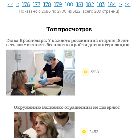
<<
<
176
177
178
179
180
181
182
183
184
>
>>
Показано с 2686 по 2700 из 3122 (всего 209 страниц)
Топ просмотров
Глава Краснодара: У каждого россиянина старше 18 лет
есть возможность бесплатно пройти диспансеризацию
5918
Окружению Волненко отрадненцы не доверяют
2452