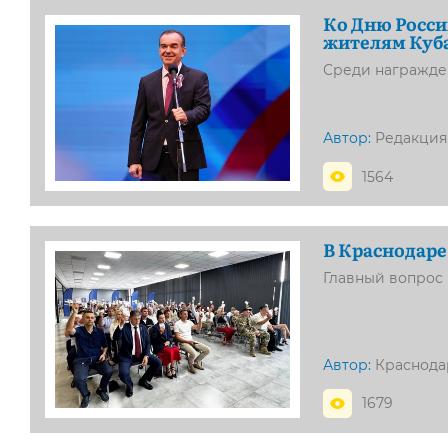
Ко Дню Росси
жителям Куб
Среди награжде
Автор:
Редакция
1564
В Краснодаре
Главный вопрос
Автор:
Краснода
1679