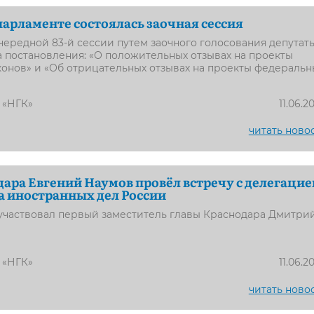
парламенте состоялась заочная сессия
чередной 83-й сессии путем заочного голосования депутат
 постановления: «О положительных отзывах на проекты
онов» и «Об отрицательных отзывах на проекты федеральн
 «НГК»
11.06.2
читать ново
дара Евгений Наумов провёл встречу с делегацие
 иностранных дел России
участвовал первый заместитель главы Краснодара Дмитри
 «НГК»
11.06.2
читать ново