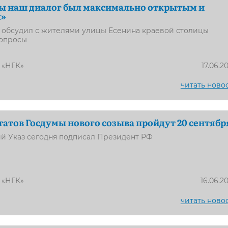
ы наш диалог был максимально открытым и
м»
 обсудил с жителями улицы Есенина краевой столицы
опросы
 «НГК»
17.06.2
читать ново
атов Госдумы нового созыва пройдут 20 сентябр
й Указ сегодня подписал Президент РФ
 «НГК»
16.06.2
читать ново