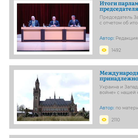
Итоги парлам
председателя
Председатель З
с отчетом об ит
Автор:
Редакция
1492
Международны
принадлежнос
Украина и Запа
войне» с нашей 
Автор:
по матер
2110