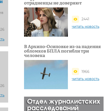
 и
отрадненцы не доверяют
ев
2441
читать новость
026
сть
В Архипо-Осиповке из-за падения
обломков БПЛА погибли три
человека
1966
читать новость
026
сть