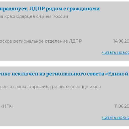
 празднует, ЛДПР рядом с гражданами
а краснодарцев с Днём России
рское региональное отделение ЛДПР
14.06.2
читать ново
нко исключен из регионального совета «Единой
нского главы-старожила решится в конце июня
 «НГК»
11.06.2
читать ново