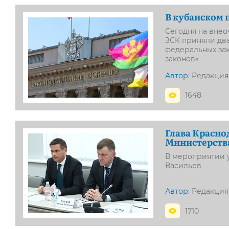
В кубанском 
Сегодня на внео
ЗСК приняли два
федеральных зак
законов»
Автор:
Редакция
1648
Глава Красно
Министерства
В мероприятии 
Васильев
Автор:
Редакция
1710