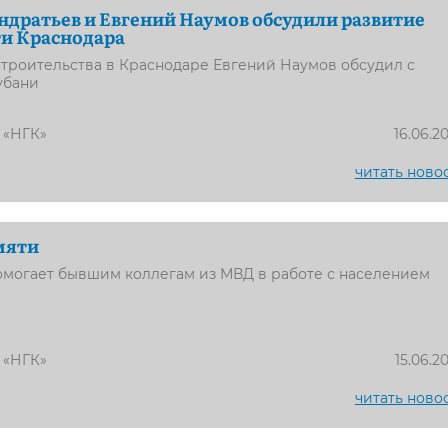
дратьев и Евгений Наумов обсудили развитие
ти Краснодара
троительства в Краснодаре Евгений Наумов обсудил с
убани
 «НГК»
16.06.2
читать ново
мяти
омогает бывшим коллегам из МВД в работе с населением
 «НГК»
15.06.2
читать ново