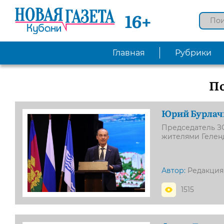
16+
Главная
Рубрики
П
Юрий Бурлачк
Председатель З
жителями Геленд
Автор:
Редакция
1515