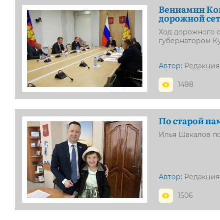
Вениамин Кон
дорожной се
Ход дорожного с
губернатором К
Автор:
Редакция
1498
По старой па
Илья Шакалов п
Автор:
Редакция
1506