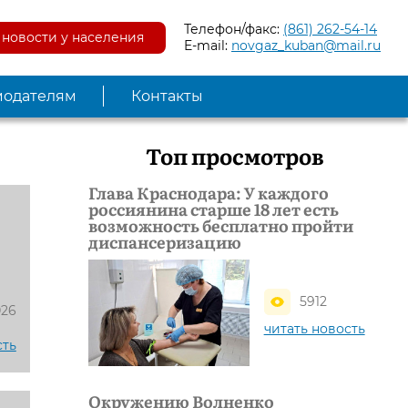
Телефон/факс:
(861) 262-54-14
новости у населения
E-mail:
novgaz_kuban@mail.ru
модателям
Контакты
Топ просмотров
Глава Краснодара: У каждого
россиянина старше 18 лет есть
возможность бесплатно пройти
диспансеризацию
5912
026
читать новость
сть
Окружению Волненко