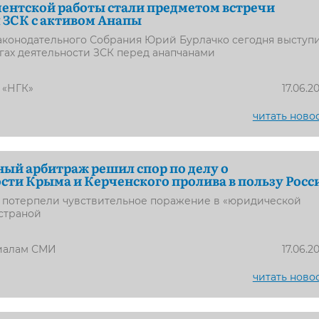
ентской работы стали предметом встречи
 ЗСК с активом Анапы
аконодательного Собрания Юрий Бурлачко сегодня выступ
огах деятельности ЗСК перед анапчанами
 «НГК»
17.06.2
читать ново
й арбитраж решил спор по делу о
ти Крыма и Керченского пролива в пользу Росс
д потерпели чувствительное поражение в «юридической
страной
иалам СМИ
17.06.2
читать ново