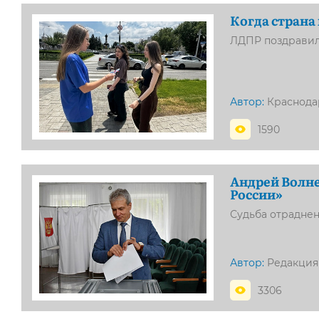
Когда страна
ЛДПР поздравил
Автор:
Краснода
1590
Андрей Волне
России»
Судьба отрадне
Автор:
Редакция
3306