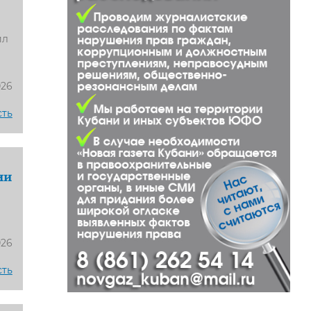
ил
026
сть
ии
026
сть