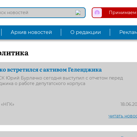
Принимаем 
Архив новостей
О редакции
Рекла
олитика
о встретился с активом Геленджика
СК Юрий Бурлачко сегодня выступил с отчетом перед
жика о работе депутатского корпуса
 «НГК»
18.06.2
читать ново