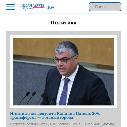
16+
Политика
Инициатива депутата Каплана Панеш: 30%
трансфертов — в малые города
Депутат Госдумы от ЛДПР Каплан Панеш внес инициативу