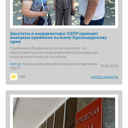
Депутаты и координаторы ЛДПР проводят
выездные приёмные по всему Краснодарскому
краю
Приёмные объединили сотни жителей - от
многоквартирных микрорайонов Краснодара до
отдалённых станиц и поселков
Автор:
Краснодарское региональное отделение
19.06.2026
ЛДПР
1565
читать новость