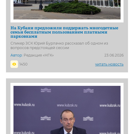
На Кубани предложили поддержать многодетные
семьи бесплатным пользованием платными
парковками
Спикер ЗСК Юрий Бурлачко рассказал об одном из
вопросов предстоящей сессии
Автор:
Редакция «НГК»
23.06.2026
1450
читать новость