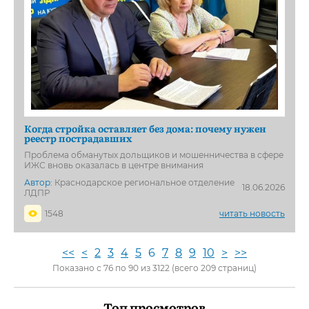
Когда стройка оставляет без дома: почему нужен
реестр пострадавших
Проблема обманутых дольщиков и мошенничества в сфере
ИЖС вновь оказалась в центре внимания
Автор:
Краснодарское региональное отделение
18.06.2026
ЛДПР
1548
читать новость
<<
<
2
3
4
5
6
7
8
9
10
>
>>
Показано с 76 по 90 из 3122 (всего 209 страниц)
Топ просмотров