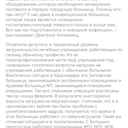
оборудование, которое необходимо немедленно
поставить в первую городскую больницу. Почему его
там нету? У нас даже в инфекционной больнице,
которая также является «ковидным»
госпиталем,томограф появился только в конце мая…
Вот как мы подготовились к ковидной инфекции», –
рассказывает Дмитрий Коломиец.
Отметили депутаты и предельный уровень
загруженности лечебных учреждений, работающих по
своему обычному профилю. Из-за
перепрофилирования части мед. учреждений под
«ковидные» госпитали возросла нагрузка на
учреждения, работающие с обычными больными.
Фактически сегодня в Краснодаре это Зиповская
больница, занимающаяся экстренными операциями и
Краевая больница №1, занимающаяся плановыми
операциями. Так вот, плановые операции расписаны
там до конца февраля. В результате многократно
выросла нагрузка на медперсонал. Учитывая, что и в
«доковидное» время там были проблемы с
укомплектованием кадров, получается, что врачи в
этих больницах работают со сверхнагрузкой. Такая же
сложная ситуация и в поликлиниках. С большим
перегрузом работают поликлиники №13, №12, №16.