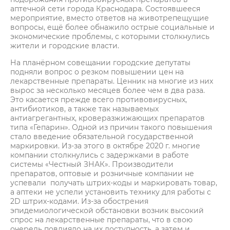
аптечной сети города Краснодара. Состоявшееся
мероприятие, вместо ответов на животрепещущие
вопросы, ещё более обнажило острые социальные и
экономические проблемы, с которыми столкнулись
жители и городские власти.
На планёрном совещании городские депутаты
подняли вопрос о резком повышении цен на
лекарственные препараты. Ценник на многие из них
вырос за несколько месяцев более чем в два раза.
Это касается прежде всего противовирусных,
антибиотиков, а также так называемых
антиагрегантных, кроверазжижающих препаратов
типа «Гепарин». Одной из причин такого повышения
стало введение обязательной государственной
маркировки. Из-за этого в октябре 2020 г. многие
компании столкнулись с задержками в работе
системы «Честный ЗНАК». Производители
препаратов, оптовые и розничные компании не
успевали получать штрих-коды и маркировать товар,
а аптеки не успели установить технику для работы с
2D штрих-кодами. Из-за обострения
эпидемиологической обстановки возник высокий
спрос на лекарственные препараты, что в свою
очередь повлияло на их доступность, а затем и