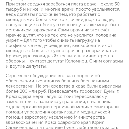
При этом средняя заработная плата врача – около 30
тыс.руб и ниже, и многие врачи просто увольняются,
ведь доплаты положены тем, кто работает с
«ковидными» больными, хотя, очевидно, что люди,
поступающие в обычную больницу так же могут быть
источником заражения. Сами врачи на этот счёт
мрачно шутят, что из тех, кто не уволится, половина
умрет. – Для того чтобы снизить нагрузку на
профильные мед учреждения, высвободить их от
«ковидных» больных нужно срочно разворачивать в
Краснодаре «ковидный» госпиталь министерства
обороны, – считает депутат Коломиец. С ним согласны
и другие депутаты.
Серьёзное обсуждение вызвал вопрос и об
обеспечении «ковидных» больных бесплатными
лекарствами. На эти средства в крае были выделены
более 200 млн руб. Председатель городской Думы г.
Краснодара Вера Галушко поинтересовалась у
заместителя начальника управления, начальника
отдела организации первичной медико-санитарной
помощи управления организации медицинской
помощи взрослому населению Министерства
здравоохранения Краснодарского края Юрия
Сарычева, как на практике будет действовать закон.