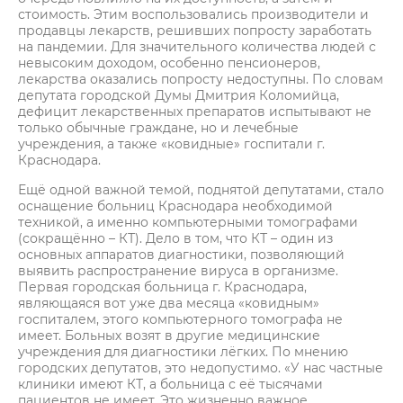
стоимость. Этим воспользовались производители и
продавцы лекарств, решивших попросту заработать
на пандемии. Для значительного количества людей с
невысоким доходом, особенно пенсионеров,
лекарства оказались попросту недоступны. По словам
депутата городской Думы Дмитрия Коломийца,
дефицит лекарственных препаратов испытывают не
только обычные граждане, но и лечебные
учреждения, а также «ковидные» госпитали г.
Краснодара.
Ещё одной важной темой, поднятой депутатами, стало
оснащение больниц Краснодара необходимой
техникой, а именно компьютерными томографами
(сокращённо – КТ). Дело в том, что КТ – один из
основных аппаратов диагностики, позволяющий
выявить распространение вируса в организме.
Первая городская больница г. Краснодара,
являющаяся вот уже два месяца «ковидным»
госпиталем, этого компьютерного томографа не
имеет. Больных возят в другие медицинские
учреждения для диагностики лёгких. По мнению
городских депутатов, это недопустимо. «У нас частные
клиники имеют КТ, а больница с её тысячами
пациентов не имеет. Это жизненно важное