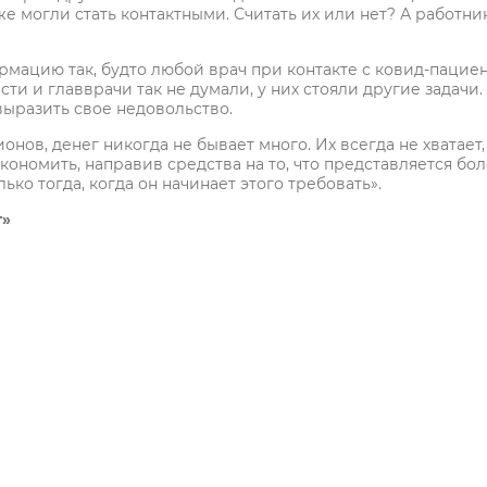
е могли стать контактными. Считать их или нет? А работни
мацию так, будто любой врач при контакте с ковид-пацие
ти и главврачи так не думали, у них стояли другие задачи.
выразить свое недовольство.
онов, денег никогда не бывает много. Их всегда не хватает,
экономить, направив средства на то, что представляется бо
ко тогда, когда он начинает этого требовать».
г»