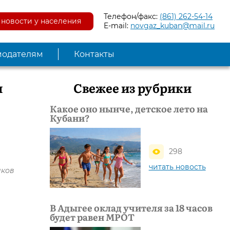
Телефон/факс:
(861) 262-54-14
новости у населения
E-mail:
novgaz_kuban@mail.ru
модателям
Контакты
и
Свежее из рубрики
Какое оно нынче, детское лето на
Кубани?
298
читать новость
иков
В Адыгее оклад учителя за 18 часов
будет равен МРОТ