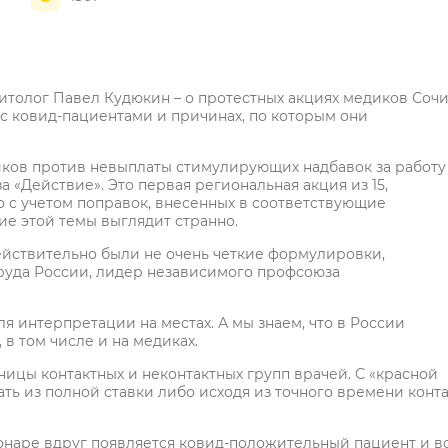
итолог Павел Кудюкин – о протестных акциях медиков Соч
с ковид-пациентами и причинах, по которым они
иков против невыплаты стимулирующих надбавок за работу
«Действие». Это первая региональная акция из 15,
о с учетом поправок, внесенных в соответствующие
ие этой темы выглядит странно.
ействительно были не очень четкие формулировки,
руда России, лидер независимого профсоюза
 интерпретации на местах. А мы знаем, что в России
 в том числе и на медиках.
ницы контактных и неконтактных групп врачей. С «красной
ать из полной ставки либо исходя из точного времени конт
онаре вдруг появляется ковид-положительный пациент и в