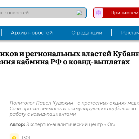
Принимаем 
Архив новостей
О редакции
Рекла
иков и региональных властей Кубан
ния кабмина РФ о ковид-выплатах
Политолог Павел Кудюкин – о протестных акциях мед
Сочи против невыплаты стимулирующих надбавок за
работу с ковид-пациентами
Автор:
Экспертно-аналитический центр «Юг»
1301