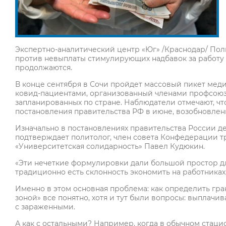
Экспертно-аналитический центр «Юг» /Краснодар/ Пол
против невыплаты стимулирующих надбавок за работу 
продолжаются.
В конце сентября в Сочи пройдет массовый пикет мед
ковид-пациентами, организованный членами профсоюза 
запланированных по стране. Наблюдатели отмечают, чт
постановления правительства РФ в июне, возобновлен
Изначально в постановлениях правительства России д
подтверждает политолог, член совета Конфедерации т
«Университетская солидарность» Павел Кудюкин.
«Эти нечеткие формулировки дали большой простор для
традиционно есть склонность экономить на работниках,
Именно в этом основная проблема: как определить гра
зоной» все понятно, хотя и тут были вопросы: выплачив
с зараженными.
А как с остальными? Например, когда в обычном стаци