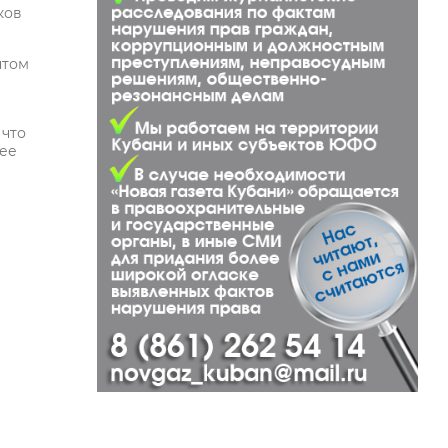
ков
нтом
 что
лее