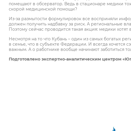
помещают в обсерватор. Ведь в стационаре медики тож
скорой медицинской помощи?
Из-за размытости формулировок все восприняли инфор
должен получить надбавку за риск. А региональные влас
Поэтому сейчас проводится такая акция: медики хотят 
Несмотря на то что Кубань – один из самых богатых реги
в семье, что в субъекте Федерации. И всегда хочется с
важным. А о работнике вообще начинают заботиться толь
Подготовлено экспертно-аналитическим центром «Ю