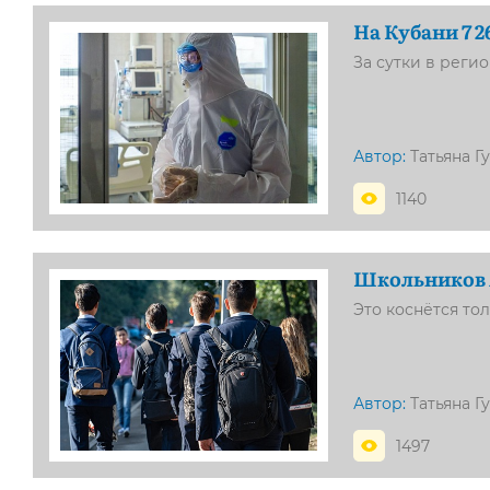
На Кубани 7 
За сутки в реги
Автор:
Татьяна Г
1140
Школьников 
Это коснётся тол
Автор:
Татьяна Г
1497