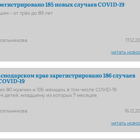
регистрировано 185 новых случаев COVID-19
их – от трёх до 89 лет
усельникова
17.12.2
читать ново
раснодарском крае зарегистрировано 186 случаев
COVID-19
х 80 мужчин и 106 женщин, в том числе COVID-19
14 детей, младшему из которых 7 месяцев
усельникова
16.12.2
читать ново