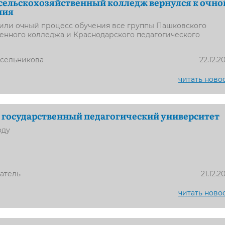
ельскохозяйственный колледж вернулся к очно
ния
вили очный процесс обучения все группы Пашковского
енного колледжа и Краснодарского педагогического
усельникова
22.12.2
читать ново
государственный педагогический университет
оду
атель
21.12.2
читать ново