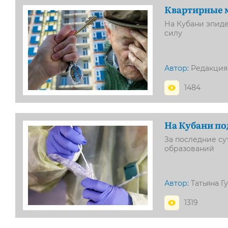
Квартирные
На Кубани эпид
силу
Автор:
Редакция
1484
На Кубани по
За последние с
образований
Автор:
Татьяна Г
1319