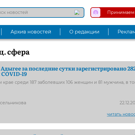
Принимаем 
Архив новостей
О редакции
Рекла
ц. сфера
 Адыгее за последние сутки зарегистрировано 28
 COVID-19
 крае среди 187 заболевших 106 женщин и 81 мужчина, в т
усельникова
22.12.2
читать ново