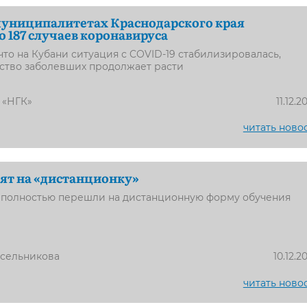
7 муниципалитетах Краснодарского края
 187 случаев коронавируса
 что на Кубани ситуация с COVID-19 стабилизировалась,
ество заболевших продолжает расти
 «НГК»
11.12.2
читать ново
ят на «дистанционку»
и полностью перешли на дистанционную форму обучения
усельникова
10.12.2
читать ново