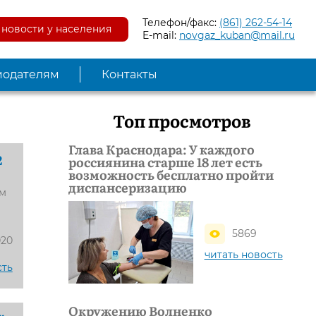
Телефон/факс:
(861) 262-54-14
новости у населения
E-mail:
novgaz_kuban@mail.ru
модателям
Контакты
Топ просмотров
Глава Краснодара: У каждого
2
россиянина старше 18 лет есть
возможность бесплатно пройти
диспансеризацию
ом
5869
020
читать новость
сть
Окружению Волненко