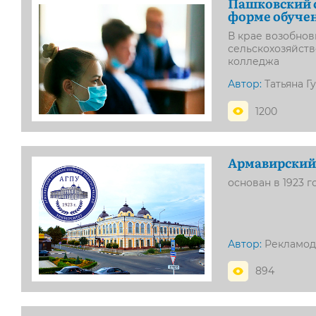
Пашковский с
форме обуче
В крае возобно
сельскохозяйств
колледжа
Автор:
Татьяна Г
1200
Армавирский 
основан в 1923 г
Автор:
Рекламод
894