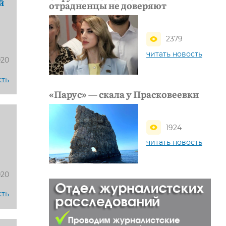
й
отрадненцы не доверяют
2379
читать новость
020
сть
«Парус» — скала у Прасковеевки
1924
читать новость
020
сть