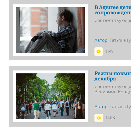
В Адыгее детя
сопровожден
Соответствующе
Автор:
Татьяна Г
1147
Режим повыше
декабря
Соответствующе
Вениамин Кондр
Автор:
Татьяна Г
1463