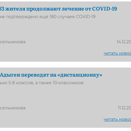
263 жителя продолжают лечение от COVID-19
оне подтверждено ещё 180 случаев COVID-19
усельникова
14.12.2
читать ново
Адыгеи переводят на «дистанционку»
ько 5-8 классов, а также 10-классников
усельникова
11.12.2
читать ново