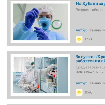
На Кубани за
Возраст заболевш
Автор:
Татьяна Г
1238
За сутки в К
заболевания 
Среди заразивши
подтвердился у 
Автор:
Татьяна Г
1046