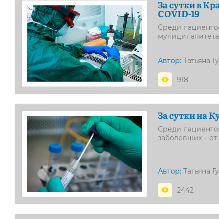
За сутки в К
COVID-19
Среди пациентов
муниципалитета
Автор:
Татьяна Г
918
За сутки на 
Среди пациентов
заболевших – от 
Автор:
Татьяна Г
2442