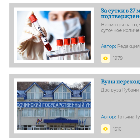
За сутки в 2
подтверждено
Несмотря на то,
суточное колич
Автор:
Редакция
1979
Вузы переход
Два вуза Кубан
Автор:
Татьяна Г
1516