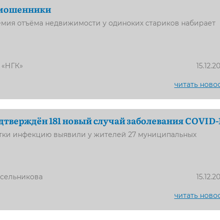
 мошенники
емия отъёма недвижимости у одиноких стариков набирает
 «НГК»
15.12.2
читать ново
дтверждён 181 новый случай заболевания COVID-
утки инфекцию выявили у жителей 27 муниципальных
усельникова
15.12.2
читать ново