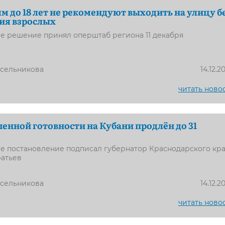
м до 18 лет не рекомендуют выходить на улицу б
ия взрослых
е решение принял оперштаб региона 11 декабря
усельникова
14.12.2
читать ново
нной готовности на Кубани продлён до 31
е постановление подписал губернатор Краснодарского кр
атьев
усельникова
14.12.2
читать ново