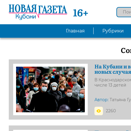
16+
Главная
Рубрики
Со
На Кубани и в
новых случая
В Краснодарском
числе 13 детей
Автор:
Татьяна Г
2260