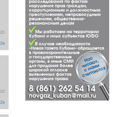
020
сть
020
сть