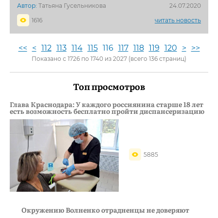
Автор:
Татьяна Гусельникова
24.07.2020
1616
читать новость
<<
<
112
113
114
115
116
117
118
119
120
>
>>
Показано с 1726 по 1740 из 2027 (всего 136 страниц)
Топ просмотров
Глава Краснодара: У каждого россиянина старше 18 лет
есть возможность бесплатно пройти диспансеризацию
5885
Окружению Волненко отрадненцы не доверяют