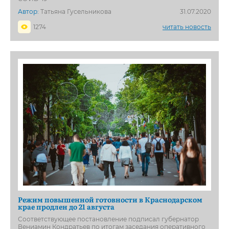
Автор:
Татьяна Гусельникова
31.07.2020
1274
читать новость
Режим повышенной готовности в Краснодарском
крае продлен до 21 августа
Соответствующее постановление подписал губернатор
Вениамин Кондратьев по итогам заседания оперативного