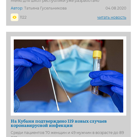
Меню для школ республики уже разработано
Автор:
Татьяна Гусельникова
04.08.2020
1122
читать новость
На Кубани подтверждено 119 новых случаев
коронавирусной инфекции
Среди пациентов 70 женщин и 49 мужчин в возрасте до 89