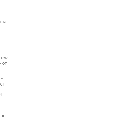
ыла
том,
 от
м,
ет.
и
 по