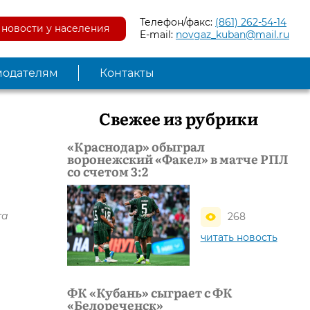
Телефон/факс:
(861) 262-54-14
новости у населения
E-mail:
novgaz_kuban@mail.ru
модателям
Контакты
Свежее из рубрики
«Краснодар» обыграл
воронежский «Факел» в матче РПЛ
со счетом 3:2
та
268
читать новость
ФК «Кубань» сыграет с ФК
«Белореченск»