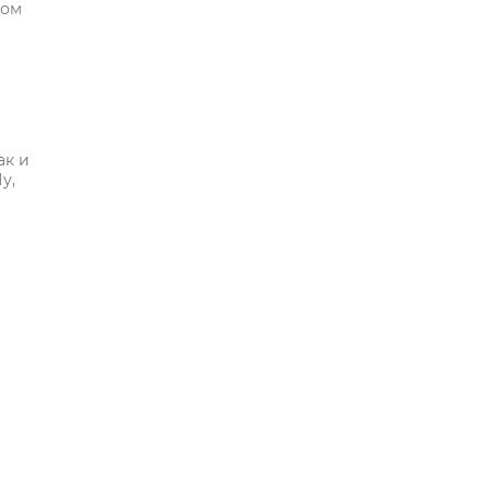
ром
ак и
у,