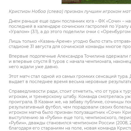
Кристиан Нобоа (слева) признан лучшим игроком матч
Днем раньше еще один посланник юга – ФК «Сочи» – нав
последней в календаре сочинских гастролей по Уралу
«Уралом» (3:1), а до этого поделили очки с «Оренбургом» (
Лишь только «Казань-Арене» угодно было стать отправ
стадионе 31 августа для сочинской команды многое пр
Впервые подопечные Александра Точилина одержали по
и впервые спустя 8 туров с начала чемпионата, наконец
него ждали уже давно.
Этот матч стал одной из самых громких сенсаций тура
выдает в последнее время весьма неровные результаты,
Справедливости ради, стоит отметить, что от тура к ту
игрокам, и тренерскому штабу. Команда смотрелась уж
проиграла. В Казани же, на забаву публике, сочинцы п
результативный футбол, чем порадовали своих болел
игроком матча было признан полузащитник «Сочи» Кри
выступлению за «Рубин» еще того, чемпионского, пери
«Рубин», дважды становился чемпионом России (2008, 2
благодаря его стараниям на поле, новая команда Крис