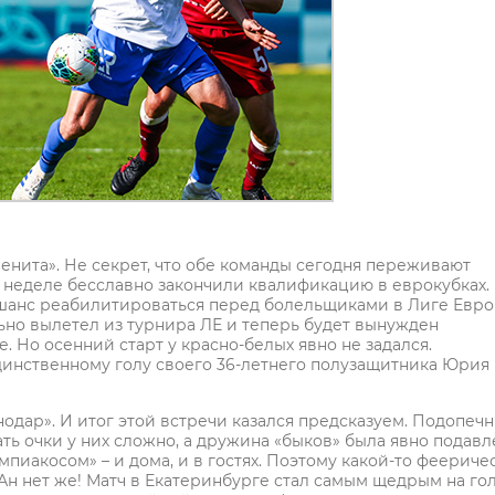
енита». Не секрет, что обе команды сегодня переживают
й неделе бесславно закончили квалификацию в еврокубках.
 шанс реабилитироваться перед болельщиками в Лиге Евро
ельно вылетел из турнира ЛЕ и теперь будет вынужден
 Но осенний старт у красно-белых явно не задался.
динственному голу своего 36-летнего полузащитника Юрия
нодар». И итог этой встречи казался предсказуем. Подопеч
ть очки у них сложно, а дружина «быков» была явно подавл
пиакосом» – и дома, и в гостях. Поэтому какой-то феериче
Ан нет же! Матч в Екатеринбурге стал самым щедрым на го