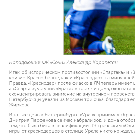
Нападающий ФК «Сочи» Александр Карапетян
Итак, об историческом противостоянии «Спартака» и «З
кризис. Красно-белые, как и «Краснодар», на минувше
Правда, «Краснодар» после фиаско в ЛЧ теперь имеет
а «Спартак», уступив «Браге» в гостях и дома, окончат
сконцентрировать внимание на внутреннем первенстве.
Петербуржцы увезли из Москвы три очка, благодаря е
Жиркова.
В тот же день в Екатеринбурге «Урал» принимал «Крас
Дмитрия Парфенова сейчас набрали ход, и дома отобра
тем, что была бита в квалификации ЛЧ греческим «Олим
игры от краснодарцев в столице Урала никто не ждал. 