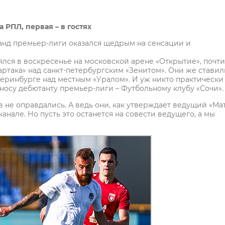
а РПЛ, первая –
в гостях
анд премьер-лиги оказался щедрым на сенсации и
оялся в воскресенье на московской арене «Открытие», почти
артака» над санкт-петербургским «Зенитом». Они же ставил
еринбурге над местным «Уралом». И уж никто практически
о носу дебютанту премьер-лиги – Футбольному клубу «Сочи»
в не оправдались. А ведь они, как утверждает ведущий «Ма
анале. Но пусть это останется на совести ведущего, а мы