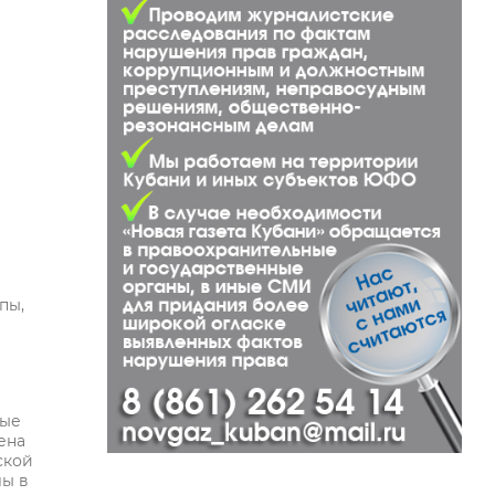
пы,
ные
ена
ской
лы в