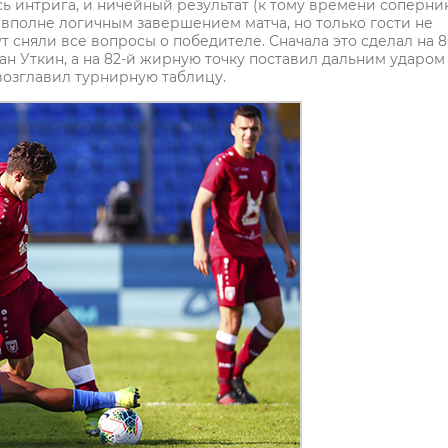
сь интрига, и ничейный результат (к тому времени соперни
вполне логичным завершением матча, но только гости не
т сняли все вопросы о победителе. Сначала это сделал на 8
н Уткин, а на 82-й жирную точку поставил дальним ударом
возглавил турнирную таблицу.