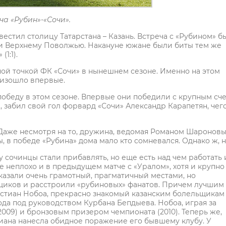
а «Рубин»-«Сочи».
естил столицу Татарстана – Казань. Встреча с «Рубином» б
 и Верхнему Поволжью. Накануне южане были биты тем же
1:1).
ной точкой ФК «Сочи» в нынешнем сезоне. Именно на этом
оизошло впервые.
беду в этом сезоне. Впервые они победили с крупным сче
, забил свой гол форвард «Сочи» Александр Карапетян, чего
. Даже несмотря на то, дружина, ведомая Романом Шароновы
 в победе «Рубина» дома мало кто сомневался. Однако ж, н
ру сочинцы стали прибавлять, но еще есть над чем работать 
е неплохо и в предыдущем матче с «Уралом», хотя и крупно
оказали очень грамотный, прагматичный местами, но
ьщиков и расстроили «рубиновых» фанатов. Причем лучшим
стиан Нобоа, прекрасно знакомый казанским болельщикам
ода под руководством Курбана Бепдыева. Нобоа, играя за
009) и бронзовым призером чемпионата (2010). Теперь же,
тиана нанесла обидное поражение его бывшему клубу. У