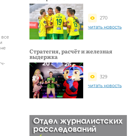
270
читать новость
 все
и
 не
Стратегия, расчёт и железная
.
выдержка
тч-
329
читать новость