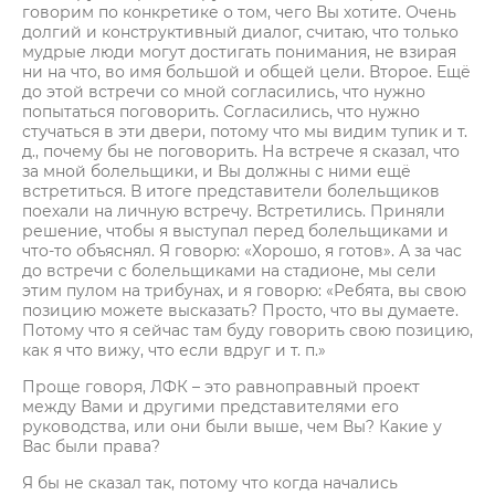
говорим по конкретике о том, чего Вы хотите. Очень
долгий и конструктивный диалог, считаю, что только
мудрые люди могут достигать понимания, не взирая
ни на что, во имя большой и общей цели. Второе. Ещё
до этой встречи со мной согласились, что нужно
попытаться поговорить. Согласились, что нужно
стучаться в эти двери, потому что мы видим тупик и т.
д., почему бы не поговорить. На встрече я сказал, что
за мной болельщики, и Вы должны с ними ещё
встретиться. В итоге представители болельщиков
поехали на личную встречу. Встретились. Приняли
решение, чтобы я выступал перед болельщиками и
что-то объяснял. Я говорю: «Хорошо, я готов». А за час
до встречи с болельщиками на стадионе, мы сели
этим пулом на трибунах, и я говорю: «Ребята, вы свою
позицию можете высказать? Просто, что вы думаете.
Потому что я сейчас там буду говорить свою позицию,
как я что вижу, что если вдруг и т. п.»
Проще говоря, ЛФК – это равноправный проект
между Вами и другими представителями его
руководства, или они были выше, чем Вы? Какие у
Вас были права?
Я бы не сказал так, потому что когда начались