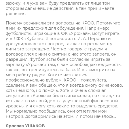
захожу, и я уже вам буду предлагать от лица той
стороны дальнейшие действия, а там принимайте
решения.
Почему возникали эти вопросы на КРОО. Потому что
я им их предложил для обсуждения. Например:
футболисты, играющие в ФК «Урожай», могут играть
и в ЛФК «Кубань». Я поговорил с И. А. Перонко и
урегулировал этот вопрос, так как по регламенту
лиги это запрещено. Честно говоря, с трудом я
договорился с ним о снятии с нас этого запрета, он
разрешил. Футболисты были согласны играть за
зарплату «Урожая» там, я вам освобождаю ведомость,
так же, вы тренируетесь на базе. И вы смотрите на
мою работу рядом. Хотите называться
профессионально дублем, КРОО – пожалуйста,
сделаем, я вам обещаю, что я всегда смогу финансово,
хоть немного, но помочь. Хоть и очень сложная
ситуация в «Урожае» была финансовая, но я знал, что
хоть как, но мы выйдем на улучшенный финансовый
уровень, и я смогу хоть какие-то выделять средства.
Мы нормально пообщались, они отметили мой
настрой, договорились на этом. И потом началось...
Ярослав УШАКОВ