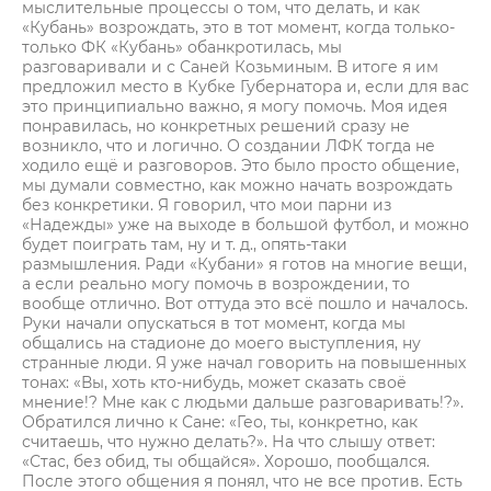
мыслительные процессы о том, что делать, и как
«Кубань» возрождать, это в тот момент, когда только-
только ФК «Кубань» обанкротилась, мы
разговаривали и с Саней Козьминым. В итоге я им
предложил место в Кубке Губернатора и, если для вас
это принципиально важно, я могу помочь. Моя идея
понравилась, но конкретных решений сразу не
возникло, что и логично. О создании ЛФК тогда не
ходило ещё и разговоров. Это было просто общение,
мы думали совместно, как можно начать возрождать
без конкретики. Я говорил, что мои парни из
«Надежды» уже на выходе в большой футбол, и можно
будет поиграть там, ну и т. д., опять-таки
размышления. Ради «Кубани» я готов на многие вещи,
а если реально могу помочь в возрождении, то
вообще отлично. Вот оттуда это всё пошло и началось.
Руки начали опускаться в тот момент, когда мы
общались на стадионе до моего выступления, ну
странные люди. Я уже начал говорить на повышенных
тонах: «Вы, хоть кто-нибудь, может сказать своё
мнение!? Мне как с людьми дальше разговаривать!?».
Обратился лично к Сане: «Гео, ты, конкретно, как
считаешь, что нужно делать?». На что слышу ответ:
«Стас, без обид, ты общайся». Хорошо, пообщался.
После этого общения я понял, что не все против. Есть