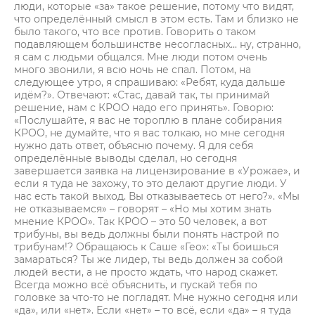
люди, которые «за» такое решение, потому что видят,
что определённый смысл в этом есть. Там и близко не
было такого, что все против. Говорить о таком
подавляющем большинстве несогласных... ну, странно,
я сам с людьми общался. Мне люди потом очень
много звонили, я всю ночь не спал. Потом, на
следующее утро, я спрашиваю: «Ребят, куда дальше
идём?». Отвечают: «Стас, давай так, ты принимай
решение, нам с КРОО надо его принять». Говорю:
«Послушайте, я вас не тороплю в плане собирания
КРОО, не думайте, что я вас толкаю, но мне сегодня
нужно дать ответ, объясню почему. Я для себя
определённые выводы сделал, но сегодня
завершается заявка на лицензирование в «Урожае», и
если я туда не захожу, то это делают другие люди. У
нас есть такой выход. Вы отказываетесь от него?». «Мы
не отказываемся» – говорят – «Но мы хотим знать
мнение КРОО». Так КРОО – это 50 человек, а вот
трибуны, вы ведь должны были понять настрой по
трибунам!? Обращаюсь к Саше «Гео»: «Ты боишься
замараться? Ты же лидер, ты ведь должен за собой
людей вести, а не просто ждать, что народ скажет.
Всегда можно всё объяснить, и пускай тебя по
головке за что-то не погладят. Мне нужно сегодня или
«да», или «нет». Если «нет» – то всё, если «да» – я туда