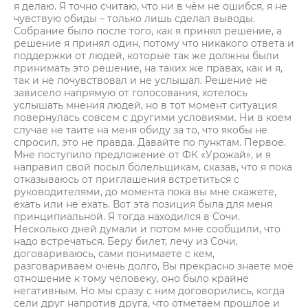
я делаю. Я точно считаю, что ни в чём не ошибся, я не
чувствую обиды – только лишь сделал выводы.
Собрание было после того, как я принял решение, а
решение я принял один, потому что никакого ответа и
поддержки от людей, которые так же должны были
принимать это решение, на таких же правах, как и я,
так и не почувствовал и не услышал. Решение не
зависело напрямую от голосования, хотелось
услышать мнения людей, но в тот момент ситуация
повернулась совсем с другими условиями. Ни в коем
случае не таите на меня обиду за то, что якобы не
спросил, это не правда. Давайте по пунктам. Первое.
Мне поступило предложение от ФК «Урожай», и я
направил свой посыл болельщикам, сказав, что я пока
отказываюсь от приглашения встретиться с
руководителями, до момента пока вы мне скажете,
ехать или не ехать. Вот эта позиция была для меня
принципиальной. Я тогда находился в Сочи.
Несколько дней думали и потом мне сообщили, что
надо встречаться. Беру билет, лечу из Сочи,
договариваюсь, сами понимаете с кем,
разговариваем очень долго, Вы прекрасно знаете моё
отношение к тому человеку, оно было крайне
негативным. Но мы сразу с ним договорились, когда
сели друг напротив друга, что отметаем прошлое и