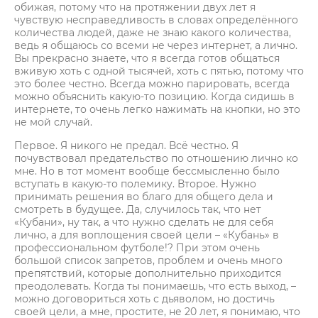
обижая, потому что на протяжении двух лет я
чувствую несправедливость в словах определённого
количества людей, даже не знаю какого количества,
ведь я общаюсь со всеми не через интернет, а лично.
Вы прекрасно знаете, что я всегда готов общаться
вживую хоть с одной тысячей, хоть с пятью, потому что
это более честно. Всегда можно парировать, всегда
можно объяснить какую-то позицию. Когда сидишь в
интернете, то очень легко нажимать на кнопки, но это
не мой случай.
Первое. Я никого не предал. Всё честно. Я
почувствовал предательство по отношению лично ко
мне. Но в тот момент вообще бессмысленно было
вступать в какую-то полемику. Второе. Нужно
принимать решения во благо для общего дела и
смотреть в будущее. Да, случилось так, что нет
«Кубани», ну так, а что нужно сделать не для себя
лично, а для воплощения своей цели – «Кубань» в
профессиональном футболе!? При этом очень
большой список запретов, проблем и очень много
препятствий, которые дополнительно приходится
преодолевать. Когда ты понимаешь, что есть выход, –
можно договориться хоть с дьяволом, но достичь
своей цели, а мне, простите, не 20 лет, я понимаю, что