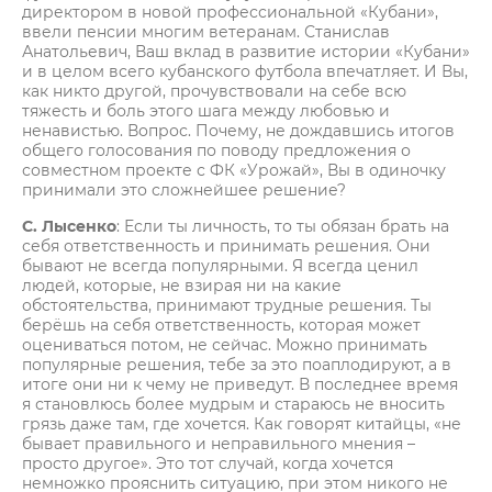
директором в новой профессиональной «Кубани»,
ввели пенсии многим ветеранам. Станислав
Анатольевич, Ваш вклад в развитие истории «Кубани»
и в целом всего кубанского футбола впечатляет. И Вы,
как никто другой, прочувствовали на себе всю
тяжесть и боль этого шага между любовью и
ненавистью. Вопрос. Почему, не дождавшись итогов
общего голосования по поводу предложения о
совместном проекте с ФК «Урожай», Вы в одиночку
принимали это сложнейшее решение?
С. Лысенко
: Если ты личность, то ты обязан брать на
себя ответственность и принимать решения. Они
бывают не всегда популярными. Я всегда ценил
людей, которые, не взирая ни на какие
обстоятельства, принимают трудные решения. Ты
берёшь на себя ответственность, которая может
оцениваться потом, не сейчас. Можно принимать
популярные решения, тебе за это поаплодируют, а в
итоге они ни к чему не приведут. В последнее время
я становлюсь более мудрым и стараюсь не вносить
грязь даже там, где хочется. Как говорят китайцы, «не
бывает правильного и неправильного мнения –
просто другое». Это тот случай, когда хочется
немножко прояснить ситуацию, при этом никого не