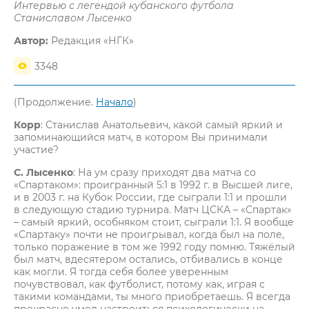
Интервью с легендой кубанского футбола
Станиславом Лысенко
Автор:
Редакция «НГК»
3348
(Продолжение.
Начало
)
Корр
: Станислав Анатольевич, какой самый яркий и
запоминающийся матч, в котором Вы принимали
участие?
С. Лысенко
: На ум сразу приходят два матча со
«Спартаком»: проигранный 5:1 в 1992 г. в Высшей лиге,
и в 2003 г. на Кубок России, где сыграли 1:1 и прошли
в следующую стадию турнира. Матч ЦСКА – «Спартак»
– самый яркий, особняком стоит, сыграли 1:1. Я вообще
«Спартаку» почти не проигрывал, когда был на поле,
только поражение в том же 1992 году помню. Тяжёлый
был матч, вдесятером остались, отбивались в конце
как могли. Я тогда себя более уверенным
почувствовал, как футболист, потому как, играя с
такими командами, ты много приобретаешь. Я всегда