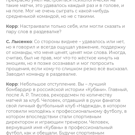
прекрасно умел настроиться психологически на
такие матчи, это удавалось каждый раз и в голове, и
на поле. Мог не очень сыграть с какой-нибудь
средненькой командой, но не с такими.
Корр
: Настраивали только себя, или могли сказать и
пару слов в раздевалке?
С. Лысенко
: Со стороны виднее – удавалось или нет,
но я говорил и всегда ощущал уважение, поддержку
от команды, что меня ценят, ценят мои слова. Иногда,
считаю, был не прав, мог что-то жёсткое кинуть на
эмоциях, но я позже осознавал и мог попросить
прощения, если кому-то слишком резко всё высказал.
Заводил команду в раздевалке.
Корр
: Небольшое отступление. Вы – лучший
бомбардир в российской истории «Кубани». Главный,
после А. Р. Тлисова, рекордсмен по количеству
матчей за клуб. Человек, отдавший в руки фанатов
свой личный футбольный клуб «Надежда», в котором
готовили молодёжь к профессиональному футболу, в
котором впоследствии стали спортивным
директором и играющим тренером. Человек,
вернувший имя «Кубань» в профессиональный
футбол, как и обещали. Будучи спортивным