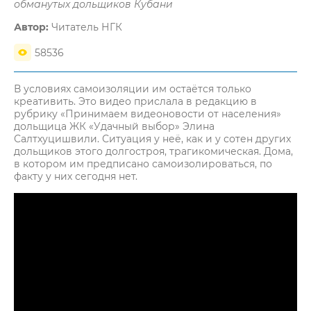
обманутых дольщиков Кубани
Автор:
Читатель НГК
58536
В условиях самоизоляции им остаётся только
креативить. Это видео прислала в редакцию в
рубрику «Принимаем видеоновости от населения»
дольщица ЖК «Удачный выбор» Элина
Салтхуцишвили. Ситуация у неё, как и у сотен других
дольщиков этого долгостроя, трагикомическая. Дома,
в котором им предписано самоизолироваться, по
факту у них сегодня нет.