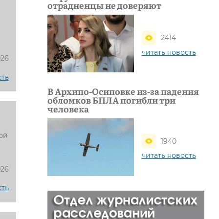
отрадненцы не доверяют
2414
читать новость
026
сть
В Архипо-Осиповке из-за падения
обломков БПЛА погибли три
человека
ой
1940
читать новость
026
сть