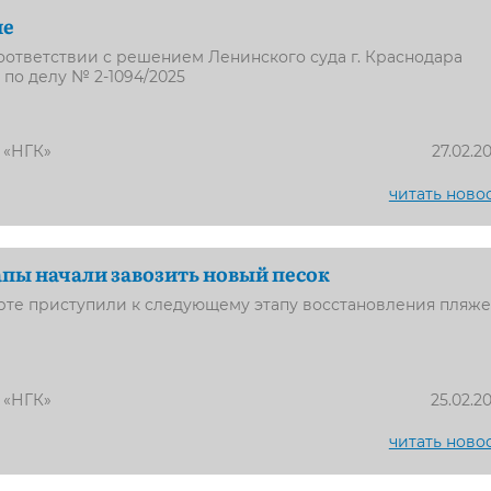
ие
оответствии с решением Ленинского суда г. Краснодара
а по делу № 2-1094/2025
 «НГК»
27.02.2
читать ново
пы начали завозить новый песок
рте приступили к следующему этапу восстановления пляж
 «НГК»
25.02.2
читать ново