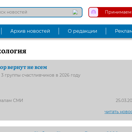
Принимаем 
Архив новостей
О редакции
Рекла
кология
ор вернут не всем
3 группы счастливчиков в 2026 году
иалам СМИ
25.03.2
читать ново