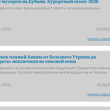
с мусором на Кубани. Курортный сезон -2026
дарском крае функционирует девять лицензированных
 «НГК»
20.03.2
читать ново
ных пляжей Анапы от Большого Утриша до
рега» исключили из опасной зоны
приняли в рамках исполнения поручений Правительственн
квидации последствий разлива нефтепродуктов в Черном
 «НГК»
19.03.2
читать ново