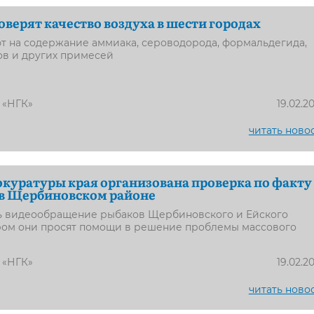
оверят качество воздуха в шести городах
т на содержание аммиака, сероводорода, формальдегида,
ов и других примесей
 «НГК»
19.02.2
читать ново
куратуры края организована проверка по факту
 в Щербиновском районе
ь видеообращение рыбаков Щербиновского и Ейского
ором они просят помощи в решение проблемы массового
 «НГК»
19.02.2
читать ново