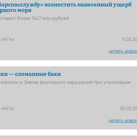
Морспасслужбу» возместить нанесенный ущерб
рного моря
ставил более 114,7 млн рублей
 «НГК»
11.03.2
читать ново
ки — сломанные баки
оновском и Энеме фиксируют нарушения при утилизации
 «НГК»
05.03.2
читать ново