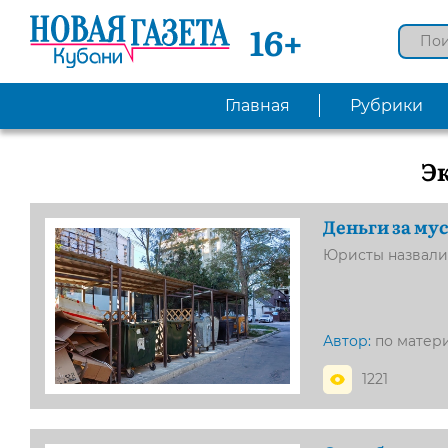
16+
Главная
Рубрики
Э
Деньги за мус
Юристы назвали 
Автор:
по матер
1221