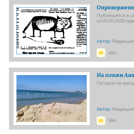
Опровержен
Публикуется в с
от.03.09.2025год
Автор:
Редакция
494
На пляжи Ана
Сегодня на куро
Автор:
Редакция
584