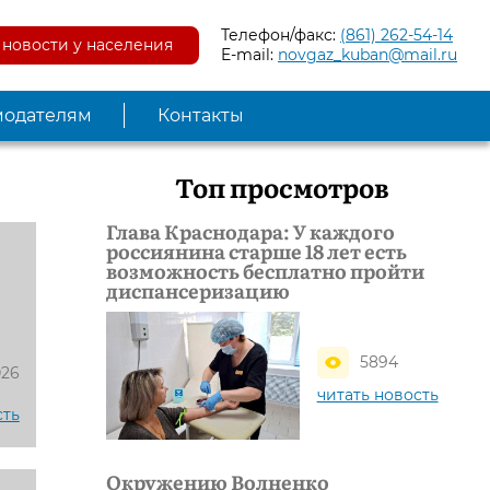
Телефон/факс:
(861) 262-54-14
новости у населения
E-mail:
novgaz_kuban@mail.ru
модателям
Контакты
Топ просмотров
Глава Краснодара: У каждого
россиянина старше 18 лет есть
возможность бесплатно пройти
диспансеризацию
5894
026
читать новость
сть
Окружению Волненко