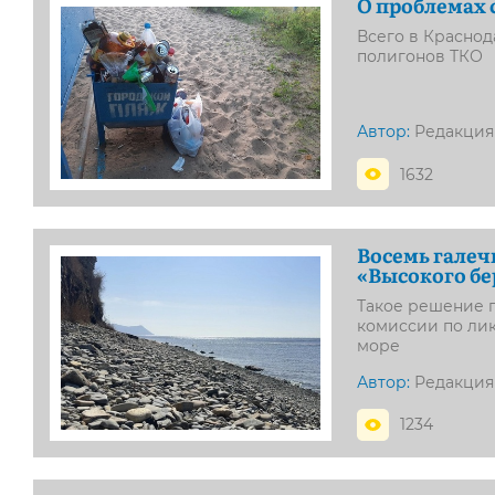
О проблемах 
Всего в Красно
полигонов ТКО
Автор:
Редакция
1632
Восемь галеч
«Высокого бе
Такое решение 
комиссии по ли
море
Автор:
Редакция
1234