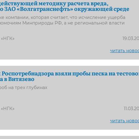
действующей методику расчета вреда,
о ЗАО «Волгатранснефть» окружающей среде
ске компании, которая считает, что исчисление ущерба
лномочиям Минприроды РФ, а не региональной власти
 «НГК»
19.03.2
читать ново
Роспотребнадзора взяли пробы песка на тестов
а в Витязево
роб на трех глубинах
 «НГК»
11.03.2
читать ново