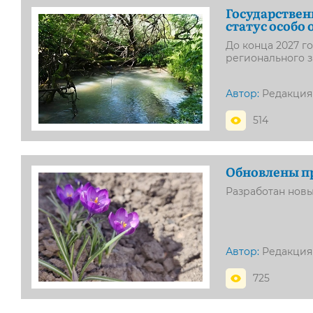
Государстве
статус особо
До конца 2027 г
регионального з
Автор:
Редакция
514
Обновлены пр
Разработан нов
Автор:
Редакция
725