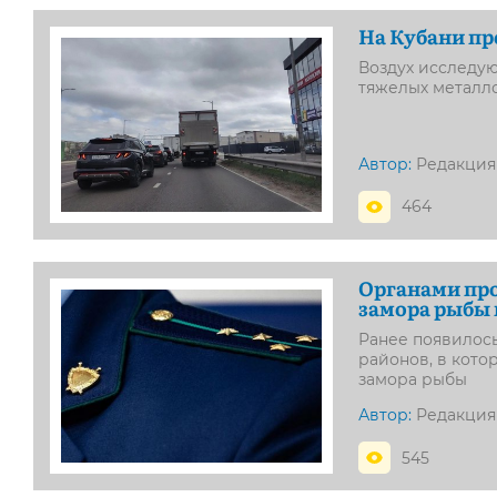
На Кубани пр
Воздух исследую
тяжелых металл
Автор:
Редакция
464
Органами про
замора рыбы
Ранее появилос
районов, в кот
замора рыбы
Автор:
Редакция
545