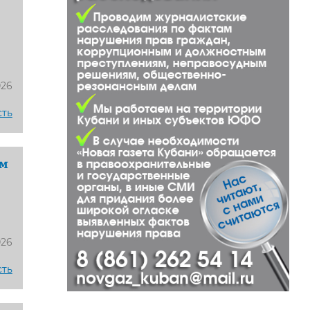
026
сть
ом
026
сть