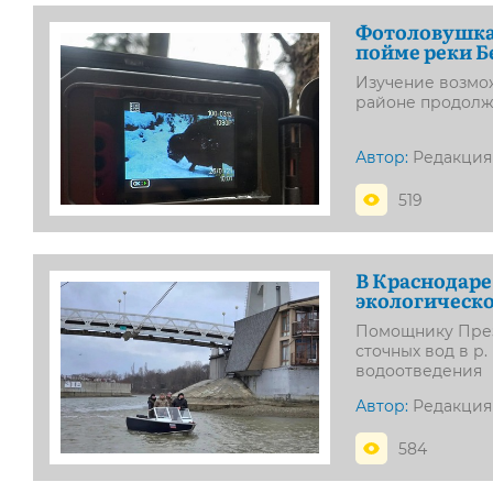
Фотоловушка 
пойме реки Б
Изучение возмо
районе продолж
Автор:
Редакция
519
В Краснодаре
экологическо
Помощнику През
сточных вод в р
водоотведения
Автор:
Редакция
584