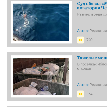
Суд обязал «
акватории Че
Размер вреда со
Автор:
Редакция
740
Тяжелые меш
В поселках Ябл
отходов
Автор:
Редакция
534