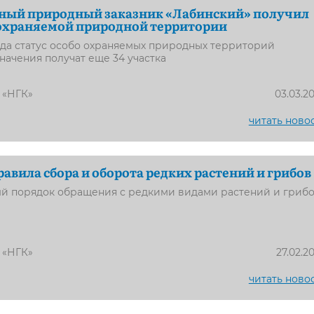
нный природный заказник «Лабинский» получил
 охраняемой природной территории
ода статус особо охраняемых природных территорий
начения получат еще 34 участка
 «НГК»
03.03.2
читать ново
авила сбора и оборота редких растений и грибов
ый порядок обращения с редкими видами растений и гриб
 «НГК»
27.02.2
читать ново