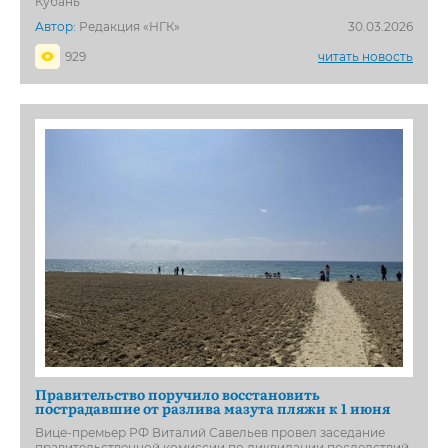
Кубань
Автор:
Редакция «НГК»
30.03.2026
929
читать новость
Правительство поручило восстановить
пострадавшие от разлива мазута пляжи к 1 июня
Вице-премьер РФ Виталий Савельев провел заседание
правительственной комиссии по ликвидации последствий