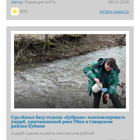
Автор:
Редакция «НГК»
08.04.2026
870
читать новость
Суд обязал базу отдыха «Дубрава» компенсировать
ущерб, причиненный реке Убин в Северском
районе Кубани
Ущерб оценен в шесть миллионов рублей