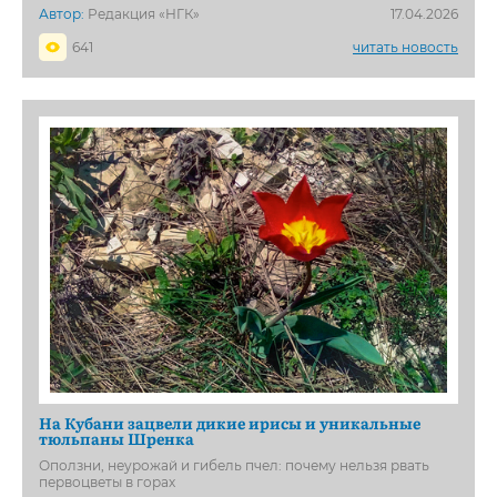
Автор:
Редакция «НГК»
17.04.2026
641
читать новость
На Кубани зацвели дикие ирисы и уникальные
тюльпаны Шренка
Оползни, неурожай и гибель пчел: почему нельзя рвать
первоцветы в горах