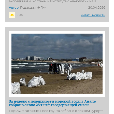
экспедиция «Сколтеха» и Института океанологии РАН
Автор:
Редакция «НГК»
20.04.2026
1047
читать новость
За неделю с поверхности морской воды в Анапе
собрано около 28 т нефтесодержащей смеси
Еще 247 т загрязненного грунта собрано с пляжей курорта