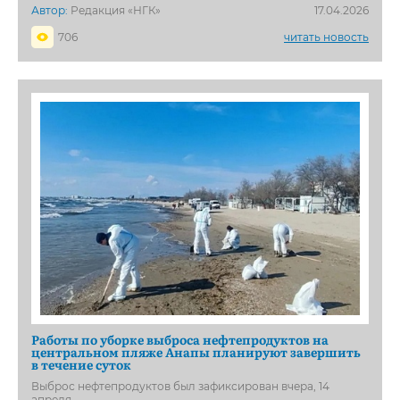
Автор:
Редакция «НГК»
17.04.2026
706
читать новость
Работы по уборке выброса нефтепродуктов на
центральном пляже Анапы планируют завершить
в течение суток
Выброс нефтепродуктов был зафиксирован вчера, 14
апреля