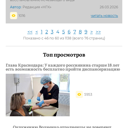
Автор:
Редакция «НГК»
26.03.2026
1016
читать новость
<<
<
1
2
3
4
5
6
7
8
9
>
>>
Показано с 46 по 60 из 1138 (всего 76 страниц)
Топ просмотров
Глава Краснодара: У каждого россиянина старше 18 лет
есть возможность бесплатно пройти диспансеризацию
5953
Окружению Волненко отрадненцы не доверяют