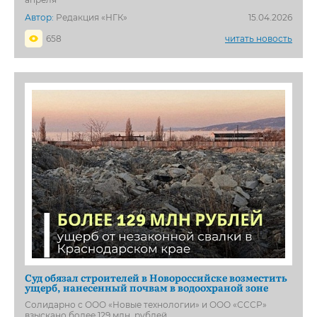
Автор:
Редакция «НГК»
15.04.2026
658
читать новость
Суд обязал строителей в Новороссийске возместить
ущерб, нанесенный почвам в водоохраной зоне
Солидарно с ООО «Новые технологии» и ООО «СССР»
взыскано более 129 млн. рублей