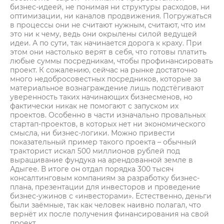
бизнес-идеей, не понимая ни структуры расходов, ни
оптимизации, ни каналов продвижения. Погружаться
в процессы они не считают нужным, считают, что им
это ни к чему, ведь они окрылены силой ведущей
идеи. А по сути, так начинается дорога к краху. При
этом они настолько верят в себя, что готовы платить
любые суммы посредникам, чтобы профинансировать
проект. К сожалению, сейчас на рынке достаточно
много недобросовестных посредников, которые за
материальное вознаграждение лишь подстёгивают
уверенность таких начинающих бизнесменов, но
фактически никак не помогают с запуском их
проектов. Особенно в части изначально провальных
стартап-проектов, в которых нет ни экономического
смысла, ни бизнес-логики. Можно привести
показательный пример такого проекта – обычный
тракторист искал 500 миллионов рублей под
выращивание фундука на арендованной земле в
Адыгее. В итоге он отдал порядка 300 тысяч
консалтинговым компаниям за разработку бизнес-
плана, презентации для инвесторов и проведение
бизнес-ужинов с «инвесторами». Естественно, деньги
были заёмные, так как человек наивно полагал, что
вернёт их после получения финансирования на свой
проект.