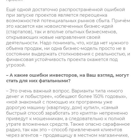
Ещё одной достаточно распространённой ошибкой
при запуске проектов является переоценка
возможностей потенциальных рынков сбыта. Причём
это касается как новоиспеченных бизнес-идей
(стартапов), так и вполне опытных бизнесменов,
открывающих новые направления своей
деятельности. Надо понимать, что, когда нет нужного
объема продаж, ни одна бизнес-модель просто не в
состоянии выдержать столкновения с реальностью, и
финансовая устойчивость проекта окажется под
угрозой.
– А какие ошибки инвесторов, на Ваш взгляд, могут
стать для них фатальными?
– Это очень важный вопрос. Варианты типа «много
денег и побыстрее», «обещают более 150% годовых»,
«мой знакомый с помощью их программы уже
дорогую машину (квартиру, дом) купил», «самый
быстрый способ заработать это крипта» непременно
приведут к мошенникам, а следовательно к полной
утрате вложенных средств. Также опасно сарафанное
радио, так как это – способ привлечения клиентов
через агентов – продавщицу в местном магазинчике,