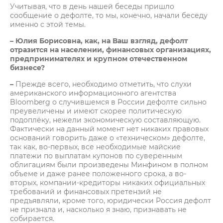
Учитывая, что в день нашей беседы пришло
сообщение о дефолте, то мы, конечно, начали беседу
именно с этой темы.
– Юлия Борисовна, как, на Ваш взгляд, дефолт
отразится на населении, финансовых организациях,
предпринимателях и крупном отечественном
бизнесе?
–
Прежде всего, необходимо отметить, что слухи
американского информационного агентства
Bloomberg о случившемся в России дефолте сильно
преувеличены и имеют скорее политическую
подоплёку, нежели экономическую составляющую.
Фактически на данный момент нет никаких правовых
оснований говорить даже о «техническом» дефолте,
так как, во-первых, все необходимые майские
платежи по выплатам купонов по суверенным
облигациям были произведены Минфином в полном
объеме и даже ранее положенного срока, а во-
вторых, компании-кредиторы никаких официальных
требований и финансовых претензий не
предъявляли, кроме того, юридически Россия дефолт
не признала и, насколько я знаю, признавать не
собирается.