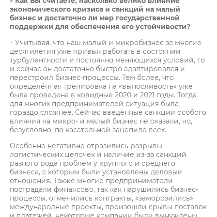
– Как Вы считаете, насколько велико влияние
экономического кризиса и санкций на малый
бизнес и достаточно ли мер государственной
поддержки для обеспечения его устойчивости?
– Учитывая, что наш малый и микробизнес за многие
десятилетия уже привык работать в состоянии
турбулентности и постоянно меняющихся условий, то
и сейчас он достаточно быстро адаптировался и
перестроил бизнес-процессы. Тем более, что
определённая тренировка на «выносливость» уже
была проведена в ковидные 2020 и 2021 годы. Тогда
для многих предпринимателей ситуация была
гораздо сложнее. Сейчас введённые санкции особого
влияния на микро- и малый бизнес не оказали, но,
безусловно, по касательной зацепило всех.
Особенно негативно отразились разрывы
логистических цепочек и наличие из-за санкций
разного рода проблем у крупного и среднего
бизнеса, с которым были установлены деловые
отношения. Также многие предприниматели
пострадали финансово, так как нарушились бизнес-
процессы, отменились контракты, «заморозились»
международные проекты, произошли срывы поставок
и платежей, некоторые компании были вынуждены