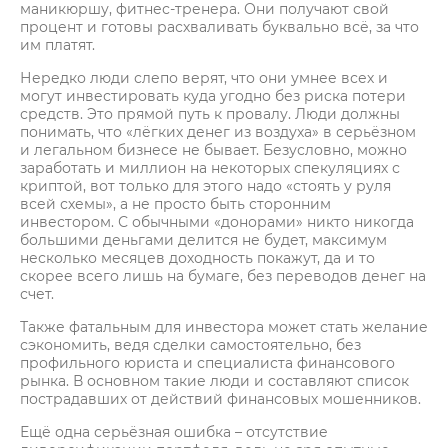
маникюршу, фитнес-тренера. Они получают свой
процент и готовы расхваливать буквально всё, за что
им платят.
Нередко люди слепо верят, что они умнее всех и
могут инвестировать куда угодно без риска потери
средств. Это прямой путь к провалу. Люди должны
понимать, что «лёгких денег из воздуха» в серьёзном
и легальном бизнесе не бывает. Безусловно, можно
заработать и миллион на некоторых спекуляциях с
криптой, вот только для этого надо «стоять у руля
всей схемы», а не просто быть сторонним
инвестором. С обычными «донорами» никто никогда
большими деньгами делится не будет, максимум
несколько месяцев доходность покажут, да и то
скорее всего лишь на бумаге, без переводов денег на
счет.
Также фатальным для инвестора может стать желание
сэкономить, ведя сделки самостоятельно, без
профильного юриста и специалиста финансового
рынка. В основном такие люди и составляют список
пострадавших от действий финансовых мошенников.
Ещё одна серьёзная ошибка – отсутствие