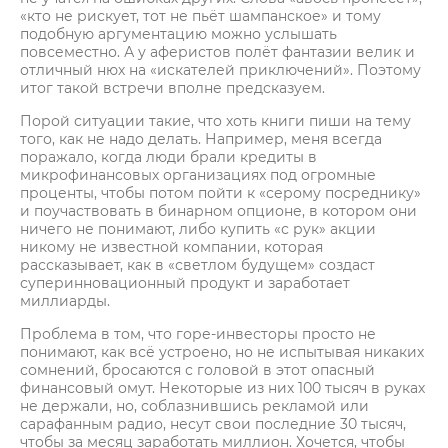
«кто не рискует, тот не пьёт шампанское» и тому
подобную аргументацию можно услышать
повсеместно. А у аферистов полёт фантазии велик и
отличный нюх на «искателей приключений». Поэтому
итог такой встречи вполне предсказуем.
Порой ситуации такие, что хоть книги пиши на тему
того, как не надо делать. Например, меня всегда
поражало, когда люди брали кредиты в
микрофинансовых организациях под огромные
проценты, чтобы потом пойти к «серому посреднику»
и поучаствовать в бинарном опционе, в котором они
ничего не понимают, либо купить «с рук» акции
никому не известной компании, которая
рассказывает, как в «светлом будущем» создаст
суперинновационный продукт и заработает
миллиарды.
Проблема в том, что горе-инвесторы просто не
понимают, как всё устроено, но не испытывая никаких
сомнений, бросаются с головой в этот опасный
финансовый омут. Некоторые из них 100 тысяч в руках
не держали, но, соблазнившись рекламой или
сарафанным радио, несут свои последние 30 тысяч,
чтобы за месяц заработать миллион. Хочется, чтобы