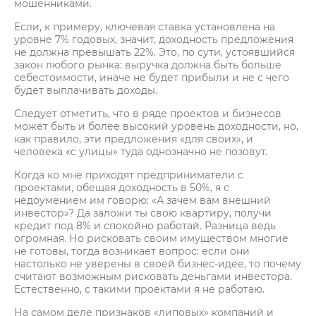
мошенниками.
Если, к примеру, ключевая ставка установлена на
уровне 7% годовых, значит, доходность предложения
не должна превышать 22%. Это, по сути, устоявшийся
закон любого рынка: выручка должна быть больше
себестоимости, иначе не будет прибыли и не с чего
будет выплачивать доходы.
Следует отметить, что в ряде проектов и бизнесов
может быть и более высокий уровень доходности, но,
как правило, эти предложения «для своих», и
человека «с улицы» туда однозначно не позовут.
Когда ко мне приходят предприниматели с
проектами, обещая доходность в 50%, я с
недоумением им говорю: «А зачем вам внешний
инвестор»? Да заложи ты свою квартиру, получи
кредит под 8% и спокойно работай. Разница ведь
огромная. Но рисковать своим имуществом многие
не готовы, тогда возникает вопрос: если они
настолько не уверены в своей бизнес-идее, то почему
считают возможным рисковать деньгами инвестора.
Естественно, с такими проектами я не работаю.
На самом деле признаков «липовых» компаний и