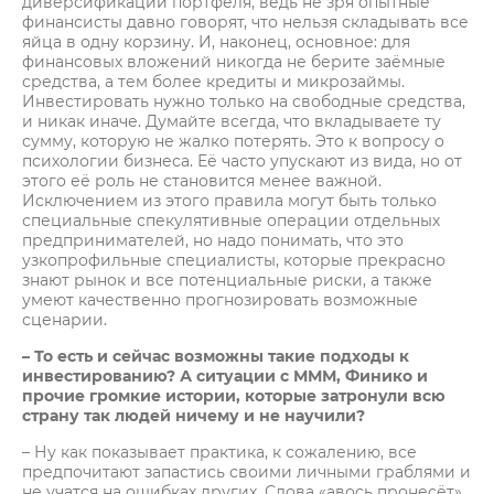
диверсификации портфеля, ведь не зря опытные
финансисты давно говорят, что нельзя складывать все
яйца в одну корзину. И, наконец, основное: для
финансовых вложений никогда не берите заёмные
средства, а тем более кредиты и микрозаймы.
Инвестировать нужно только на свободные средства,
и никак иначе. Думайте всегда, что вкладываете ту
сумму, которую не жалко потерять. Это к вопросу о
психологии бизнеса. Её часто упускают из вида, но от
этого её роль не становится менее важной.
Исключением из этого правила могут быть только
специальные спекулятивные операции отдельных
предпринимателей, но надо понимать, что это
узкопрофильные специалисты, которые прекрасно
знают рынок и все потенциальные риски, а также
умеют качественно прогнозировать возможные
сценарии.
– То есть и сейчас возможны такие подходы к
инвестированию? А ситуации с МММ, Финико и
прочие громкие истории, которые затронули всю
страну так людей ничему и не научили?
– Ну как показывает практика, к сожалению, все
предпочитают запастись своими личными граблями и
не учатся на ошибках других. Слова «авось пронесёт»,