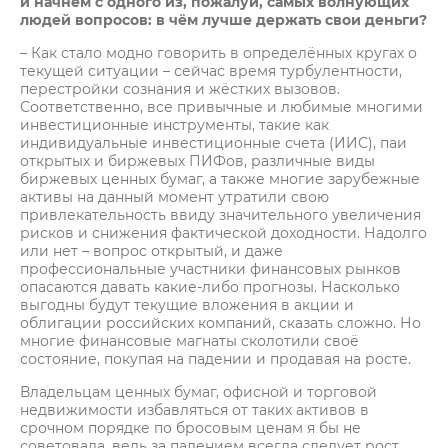
и начнём с одного из, пожалуй, самых волнующих
людей вопросов: в чём лучше держать свои деньги?
– Как стало модно говорить в определённых кругах о
текущей ситуации – сейчас время турбулентности,
перестройки сознания и жёстких вызовов.
Соответственно, все привычные и любимые многими
инвестиционные инструменты, такие как
индивидуальные инвестиционные счета (ИИС), паи
открытых и биржевых ПИФов, различные виды
биржевых ценных бумаг, а также многие зарубежные
активы на данный момент утратили свою
привлекательность ввиду значительного увеличения
рисков и снижения фактической доходности. Надолго
или нет – вопрос открытый, и даже
профессиональные участники финансовых рынков
опасаются давать какие-либо прогнозы. Насколько
выгодны будут текущие вложения в акции и
облигации российских компаний, сказать сложно. Но
многие финансовые магнаты сколотили своё
состояние, покупая на падении и продавая на росте.
Владельцам ценных бумаг, офисной и торговой
недвижимости избавляться от таких активов в
срочном порядке по бросовым ценам я бы не
советовала, ведь за падением всегда следует рост.