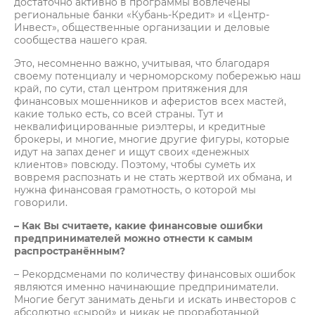
достаточно активно в программы вовлечены
региональные банки «Кубань-Кредит» и «Центр-
Инвест», общественные организации и деловые
сообщества нашего края.
Это, несомненно важно, учитывая, что благодаря
своему потенциалу и черноморскому побережью наш
край, по сути, стал центром притяжения для
финансовых мошенников и аферистов всех мастей,
какие только есть, со всей страны. Тут и
неквалифицированные риэлтеры, и кредитные
брокеры, и многие, многие другие фигуры, которые
идут на запах денег и ищут своих «денежных
клиентов» повсюду. Поэтому, чтобы суметь их
вовремя распознать и не стать жертвой их обмана, и
нужна финансовая грамотность, о которой мы
говорили.
– Как Вы считаете, какие финансовые ошибки
предпринимателей можно отнести к самым
распространённым?
– Рекордсменами по количеству финансовых ошибок
являются именно начинающие предприниматели.
Многие бегут занимать деньги и искать инвесторов с
абсолютно «сырой» и никак не проработанной