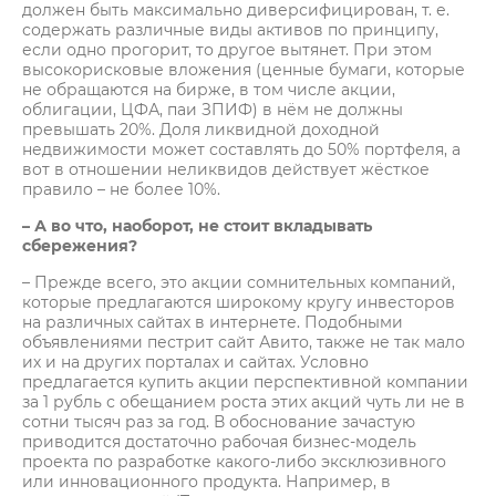
должен быть максимально диверсифицирован, т. е.
содержать различные виды активов по принципу,
если одно прогорит, то другое вытянет. При этом
высокорисковые вложения (ценные бумаги, которые
не обращаются на бирже, в том числе акции,
облигации, ЦФА, паи ЗПИФ) в нём не должны
превышать 20%. Доля ликвидной доходной
недвижимости может составлять до 50% портфеля, а
вот в отношении неликвидов действует жёсткое
правило – не более 10%.
– А во что, наоборот, не стоит вкладывать
сбережения?
– Прежде всего, это акции сомнительных компаний,
которые предлагаются широкому кругу инвесторов
на различных сайтах в интернете. Подобными
объявлениями пестрит сайт Авито, также не так мало
их и на других порталах и сайтах. Условно
предлагается купить акции перспективной компании
за 1 рубль с обещанием роста этих акций чуть ли не в
сотни тысяч раз за год. В обоснование зачастую
приводится достаточно рабочая бизнес-модель
проекта по разработке какого-либо эксклюзивного
или инновационного продукта. Например, в