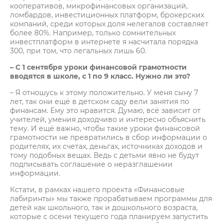
кооперативов, микрофинансовых организаций,
ломбардов, инвестиционных платформ, брокерских
компаний, среди которых доля нелегалов составляет
более 80%. Например, только сомнительных
инвестплатформ в интернете я насчитала порядка
300, при том, что легальных лишь 60.
– С 1 сентября уроки финансовой грамотности
вводятся в школе, с 1 по 9 класс. Нужно ли это?
– Я отношусь к этому положительно. У меня сыну 7
лет, так они ещё в детском саду вели занятия по
финансам. Ему это нравится. Думаю, всё зависит от
учителей, умения доходчиво и интересно объяснить
тему. И ещё важно, чтобы такие уроки финансовой
грамотности не превратились в сбор информации о
родителях, их счетах, деньгах, источниках доходов и
тому подобных вещах. Ведь с детьми явно не будут
подписывать соглашение о неразглашении
информации.
Кстати, в рамках нашего проекта «Финансовые
лабиринты» мы также прорабатываем программы для
детей как школьного, так и дошкольного возраста,
которые с осени текущего года планируем запустить