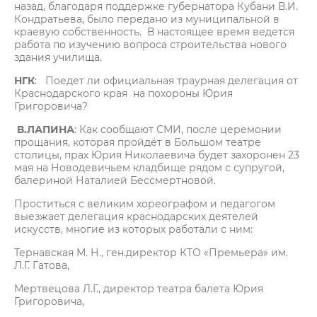
назад, благодаря поддержке губернатора Кубани В.И.
Кондратьева, было передано из муниципальной в
краевую собственность. В настоящее время ведется
работа по изучению вопроса строительства нового
здания училища.
НГК
: Поедет ли официальная траурная делегация от
Краснодарского края на похороны Юрия
Григоровича?
В.ЛАПИНА
: Как сообщают СМИ, после церемонии
прощания, которая пройдёт в Большом театре
столицы, прах Юрия Николаевича будет захоронен 23
мая на Новодевичьем кладбище рядом с супругой,
балериной Наталией Бессмертновой.
Проститься с великим хореографом и педагогом
выезжает делегация краснодарских деятелей
искусств, многие из которых работали с ним:
Тернавская М. Н., ген.директор КТО «Премьера» им.
Л.Г. Гатова,
Мертвецова Л.Г., директор театра балета Юрия
Григоровича,