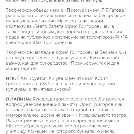
исполнения и сохранении замысла автора.
Творческое объединение «Премьера» им. Л.Г. Гатова
располагает официальным согласием на бессрочное
использование имени Маэстро в названии
коллектива «Театр балета Юрия Григоровича», а
также лицензионным договором о предоставлении
права на публичное исполнение на территории РФ 14
спектаклей Ю.Н. Григоровича.
Творческое наследие Юрия Григоровича бесценно, и
потому сохранение его для культуры Кубани крайне
важно, как для руководства «Премьеры», так и для
министерства.
НГК:
Планируется ли увековечить имя Юрия
Григоровича на Кубани в названиях учреждений
культуры, в памятных знаках?
В.ЛАПИНА:
Руководством отрасли прорабатывается
вопрос увековечивания памяти Юрия Григоровича:
установка памятного знака на стилобате, а также
мемориальной доски на здании Музыкального театра.
Рассматривается возможность присвоения имени
Мастера Краснодарскому хореографическому
училищу, помещение которого буквально месяц