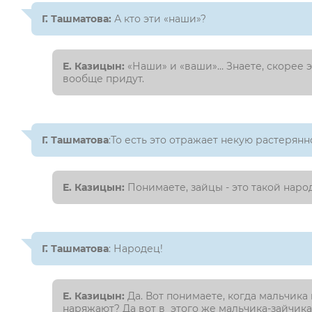
Г. Ташматова:
А кто эти «наши»?
Е. Казицын:
«Наши» и «ваши»… Знаете, скорее э
вообще придут.
Г. Ташматова
:То есть это отражает некую растеря
Е. Казицын:
Понимаете, зайцы - это такой наро
Г. Ташматова
: Народец!
Е. Казицын:
Да. Вот понимаете, когда мальчика 
наряжают? Да вот в этого же мальчика-зайчика