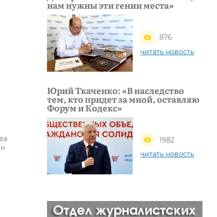
нам нужны эти гении места»
876
читать новость
Юрий Ткаченко: «В наследство
тем, кто придет за мной, оставляю
Форум и Кодекс»
ва
1982
ин
читать новость