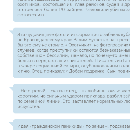
охотников, состоящая из глав районов, судей и д
отстреляла более 170 зайцев. Разложили убитых за
фотосессию.
Эти чудовищные фото и информация о забавах куб
по Краснодарскому краю Вадим Бугаенко на пресс-к
бы это ему не стоило. « Охотники» на фотографиях
случаев, когда преступники остаются безнаказанн
собственном бессилии, немало, но почему-то имен
болью в сердцах наших читателей. Писатель из Г
в жанре социальной сатиры, опубликованный в наш
к пню. Отец приказал: « Добей подранка! Сын, повин
– Не стреляй, – сказал отец, – ты любишь заячье 
коротким, но сильным ударом приклада, разбил за
по семейной линии. Это заставляет нормальных лю
искусства.
Идея «гражданской панихиды» по зайцам, подсказа