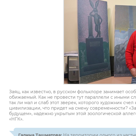
Заяц, как известно, в русском фольклоре занимает особ
обижаемый. Как не провести тут параллели с иными с
так ли мал и слаб этот зверек, которого художник сче
цивилизации, что придет на смену современности? «За
будущем», надежно укрытым этой зоологической аллег
«НГК».
Галина Ташматова:
На территории одного из частн