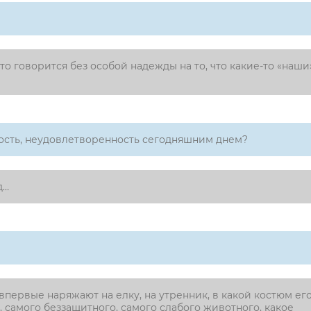
то говорится без особой надежды на то, что какие-то «наши
нность, неудовлетворенность сегодняшним днем?
д…
впервые наряжают на елку, на утренник, в какой костюм ег
, самого беззащитного, самого слабого животного, какое