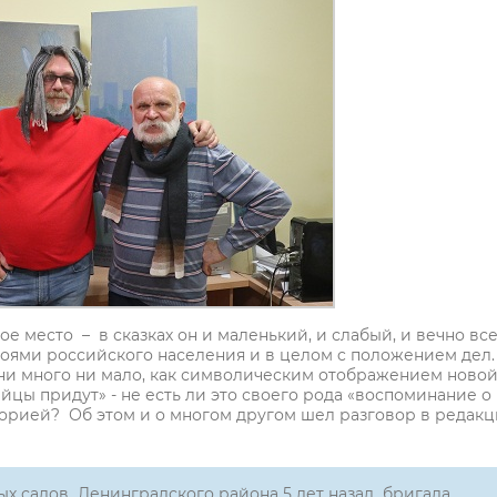
ое место – в сказках он и маленький, и слабый, и вечно вс
лоями российского населения и в целом c положением дел.
л ни много ни мало, как символическим отображением ново
йцы придут» - не есть ли это своего рода «воспоминание о
орией? Об этом и о многом другом шел разговор в редак
ых садов Ленинградского района 5 лет назад бригада