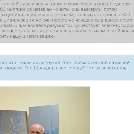
т эти зайцы, как новая цивилизация своего рода. Недаром
 500 миллионов назад аммониты, они вымерли, потом
то цивилизация, мы же не знаем, столько лет прошло: 500
а цивилизация, но они просто не нуждались в домах, поэто
илизация, «человека разумного», существует всего-то соро
 с вечностью. И мы уже пришли к таким тупикам в этой жизн
ожить нашу цивилизацию.
 вот этот мальчик лопоухий, этот зайка с метлой на вашей
и зайцами. Это Швондер своего рода? Что за аллегория,