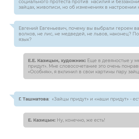
социального протеста против насилия и беззакони
зайцах, живописи, но об изменениях в настроении
Евгений Евгеньевич, почему вы выбрали героем 
волков, не лис, не медведей, не львов, наконец? 
язык?
Е.Е. Казицын, художник:
Еще в девяностые у м
придут». Мне словосочетание это очень понрави
«Особняк», я вклинил в свои картины пару зай
Г. Ташматова
: «Зайцы придут» и «наши придут» - е
Е. Казицын:
Ну, конечно, же есть!