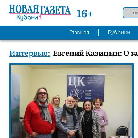
16+
Главная
Рубрики
Интервью:
Евгений Казицын: О з