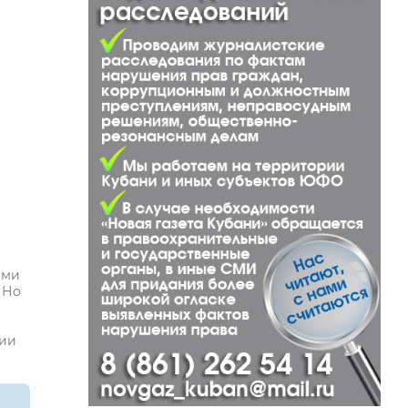
еми
 Но
й
ции