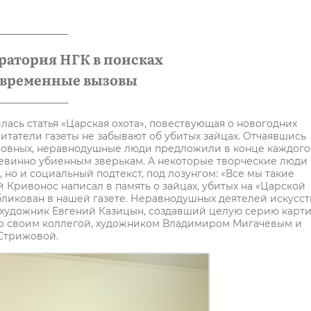
ратория НГК в поисках
современные вызовы
вилась статья «Царская охота», повествующая о новогодних
читатели газеты не забывают об убитых зайцах. Отчаявшись
виновных, неравнодушные люди предложили в конце каждого
невинно убиенным зверькам. А некоторые творческие люди
 но и социальный подтекст, под лозунгом: «Все мы такие
 Кривонос написал в память о зайцах, убитых на «Царской
бликован в нашей газете. Неравнодушных деятелей искусст
и, художник Евгений Казицын, создавший целую серию карт
со своим коллегой, художником Владимиром Мигачевым и
Стрижовой.