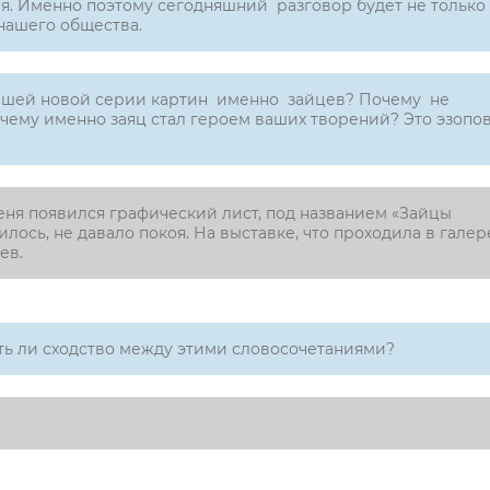
я. Именно поэтому сегодняшний разговор будет не только
 нашего общества.
вашей новой серии картин именно зайцев? Почему не
Почему именно заяц стал героем ваших творений? Это эзопо
еня появился графический лист, под названием «Зайцы
лось, не давало покоя. На выставке, что проходила в галер
цев.
сть ли сходство между этими словосочетаниями?