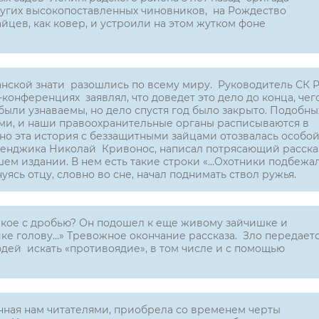
ругих высокопоставленных чиновников, на Рождество
йцев, как ковер, и устроили на этом жутком фоне
анской знати разошлись по всему миру. Руководитель СК 
онференциях заявлял, что доведет это дело до конца, чег
 были узнаваемы, но дело спустя год было закрыто. Подобны
ыми, и наши правоохранительные органы расписываются в
но эта история с беззащитными зайцами отозвалась особо
еленджика Николай Кривонос, написал потрясающий расска
ем издании. В нем есть такие строки «…Охотники подбежа
уясь отцу, словно во сне, начал поднимать ствол ружья.
жаркое с дробью? Он подошел к еще живому зайчишке и
йке голову…» Тревожное окончание рассказа. Зло передает
дей искать «противоядие», в том числе и с помощью
нная нам читателями, приобрела со временем черты