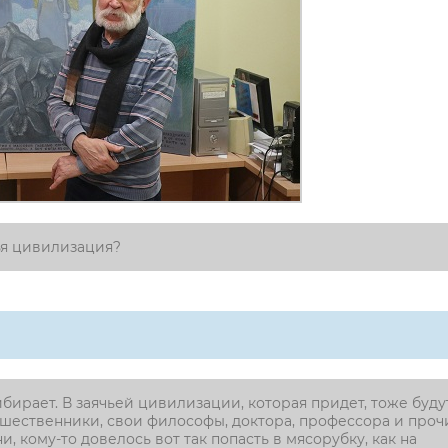
чья цивилизация?
рибирает. В заячьей цивилизации, которая придет, тоже буду
тешественники, свои философы, доктора, профессора и проч
и, кому-то довелось вот так попасть в мясорубку, как на