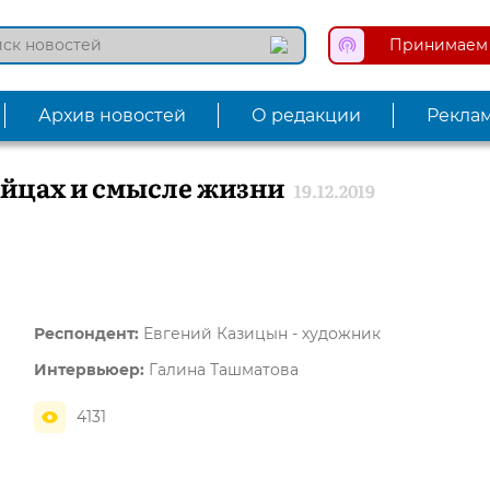
Принимаем 
Архив новостей
О редакции
Рекла
айцах и смысле жизни
19.12.2019
Респондент:
Евгений Казицын - художник
Интервьюер:
Галина Ташматова
4131