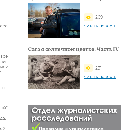
209
читать новость
лесо
Сага о солнечном цветке. Часть IV
 все
али
были
231
и
читать новость
что
мой"
да,
кой