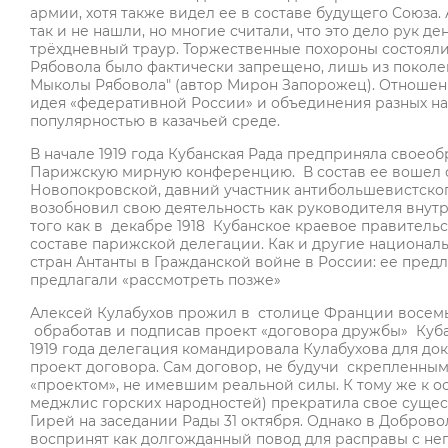
армии, хотя также видел ее в составе будущего Союза.
так и не нашли, но многие считали, что это дело рук 
трёхдневный траур. Торжественные похороны состояли
Рябовола было фактически запрещено, лишь из поколе
Мыколы Рябовола" (автор Мирон Запорожец). Отношени
идея «федеративной России» и объединения разных н
популярностью в казачьей среде.
В начале 1919 года Кубанская Рада предприняла свое
Парижскую мирную конференцию. В состав ее вошел 
Новопокровской, давний участник антибольшевистског
возобновил свою деятельность как руководителя внут
того как в декабре 1918 Кубанское краевое правительс
составе парижской делегации. Как и другие националь
стран Антанты в Гражданской войне в России: ее пре
предлагали «рассмотреть позже»
Алексей Кулабухов прожил в столице Франции восемь 
обработав и подписав проект «договора дружбы» Куба
1919 года делегация командировала Кулабухова для до
проект договора. Сам договор, не будучи скрепленным
«проектом», не имевшим реальной силы. К тому же к ос
меджлис горских народностей) прекратила свое сущест
Гирей на заседании Рады 31 октября. Однако в Добро
воспринят как долгожданный повод для расправы с не