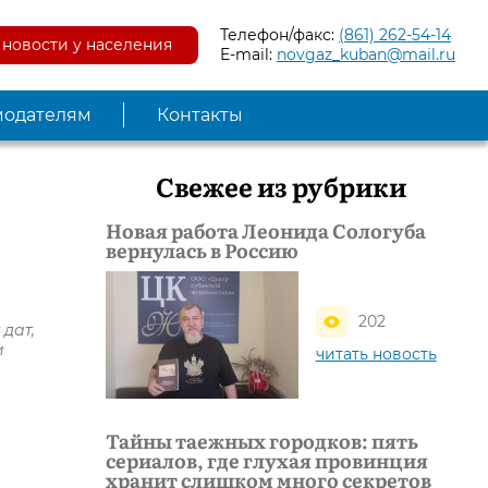
Телефон/факс:
(861) 262-54-14
новости у населения
E-mail:
novgaz_kuban@mail.ru
модателям
Контакты
Свежее из рубрики
Новая работа Леонида Сологуба
вернулась в Россию
202
 дат,
и
читать новость
Тайны таежных городков: пять
сериалов, где глухая провинция
хранит слишком много секретов