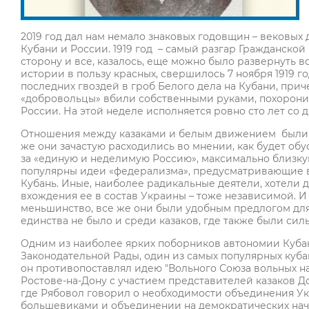
2019 год дал нам немало знаковых годовщин – вековых 
Кубани и России. 1919 год – самый разгар Гражданской 
сторону и все, казалось, еще можно было развернуть в
истории в пользу красных, свершилось 7 ноября 1919 г
последних гвоздей в гроб Белого дела на Кубани, приче
«добровольцы» вбили собственными руками, похорони
России. На этой неделе исполняется ровно сто лет со 
Отношения между казаками и белым движением были 
же они зачастую расходились во мнении, как будет об
за «единую и неделимую Россию», максимально близку
популярны идеи «федерализма», предусматривающие 
Кубань. Иные, наиболее радикальные деятели, хотели 
вхождения ее в состав Украины – тоже независимой. И
меньшинство, все же они были удобным предлогом для
единства не было и среди казаков, где также были си
Одним из наиболее ярких поборников автономии Куба
Законодательной Рады, один из самых популярных куб
он противопоставлял идею "Вольного Союза вольных н
Ростове-на-Дону с участием представителей казаков До
где Рябовол говорил о необходимости объединения Укр
большевиками и объединении на демократических нач