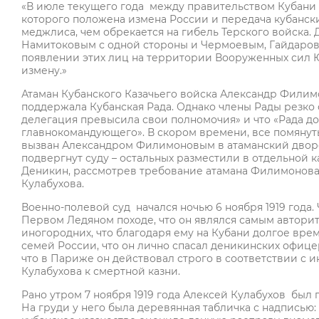
«В июле текущего года между правительством Кубани 
которого положена измена России и передача кубанск
меджлиса, чем обрекается на гибель Терского войска.
Намитоковым с одной стороны и Чермоевым, Гайдаровы
появлении этих лиц на территории Вооруженных сил Ю
измену.»
Атаман Кубанского Казачьего войска Александр Филимо
поддержала Кубанская Рада. Однако члены Рады резко
делегация превысила свои полномочия» и что «Рада до
главнокомандующего». В скором времени, все помянуты
вызван Александром Филимоновым в атаманский дворец
подвергнут суду – остальных разместили в отдельной к
Деникин, рассмотрев требование атамана Филимонова 
Кулабухова.
Военно-полевой суд начался ночью 6 ноября 1919 года.
Первом Ледяном походе, что он являлся самым автори
иногородних, что благодаря ему на Кубани долгое вр
семей России, что он лично спасал деникинских офицер
что в Париже он действовал строго в соответствии с 
Кулабухова к смертной казни.
Рано утром 7 ноября 1919 года Алексей Кулабухов бы
На груди у него была деревянная табличка с надписью: