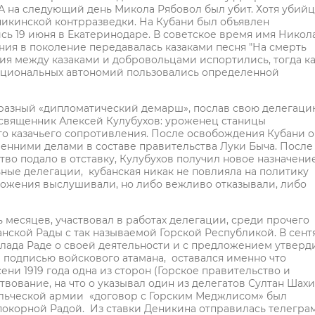
 А на следующий день Микола Рябовол был убит. Хотя убийц
деникинской контрразведки. На Кубани был объявлен
сь 19 июня в Екатеринодаре. В советское время имя Никол
ния в поколение передавалась казаками песня "На смерть
я между казаками и добровольцами испортились, тогда к
ациональных автономий пользовались определенной
образный «дипломатический демарш», послав свою делегаци
священник Алексей Кулубухов: уроженец станицы
о казачьего сопротивления. После освобождения Кубани о
ренними делами в составе правительства Луки Быча. После
тво подало в отставку, Кулубухов получил новое назначени
ные делегации, кубанская никак не повлияла на политику
дложения выслушивали, но либо вежливо отказывали, либо
месяцев, участвовал в работах делегации, среди прочего
нской Рады с так называемой Горской Республикой. В сент
клада Раде о своей деятельности и с предложением утверд
 подписью войскового атамана, оставался именно что
ени 1919 года одна из сторон (Горское правительство и
вование, на что о указывал один из делегатов Султан Шахи
вольческой армии «договор с Горским Меджлисом» был
покорной Радой. Из ставки Деникина отправилась телегра