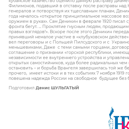
кубанское казачество оценило данную расправу диаме
Филимонов, подавший в отставку после расправы над 
генералов и потворствуя их тщеславным планам, Деники
года началось «открытое принципиальное массовое во
оружием в руках». Сам Деникин в феврале 1920 писал с
фронта бегут. … Проклятие гнусным людям, продающим
правых взглядов!». Вскоре после этого Деникин переда
принявший немалое участие в «клубуховском действе»,
вел переговоры и с Польшей Пилсудского и с Украин
меньшевиками, Даже с теми самыми горцами, договор 
соглашение о признании «горской республики, имеющ
независимости ее внутреннего устройства и управления
открытых самостийников, куда более радикальных чем
остановить – и борьба Врангеля завершилась той же б
прочего, имеет истоки и в тех событиях 7 ноября 1919 
повешена надежда России на свободное будущее без 
Подготовил
Денис ШУЛЬГАТЫЙ