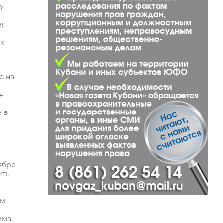
у
ая
ак
ю на
н
е в
ябре
ить
м-
мма: