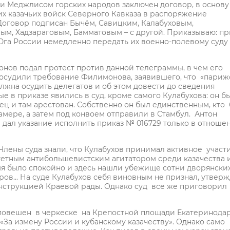
и Меджлисом горских народов заключен договор, в основу
их казачьих войск Северного Кавказа в распоряжение
 Договор подписан Бычём, Савицким, Калабуховым,
м, Хадзараговым, Бамматовым – с другой. Приказываю: пр
га России немедленно передать их военно-полевому суду 
нов подал протест против данной телеграммы, в чем его
 осудили требование Филимонова, заявившего, что «париж
лжна осудить делегатов и об этом довести до сведения
е в приказе явились в суд, кроме самого Кулабухова: он б
 и там арестован. Собственно он был единственным, кто
амере, а затем под конвоем отправили в Стамбул. Антон
дал указание исполнить приказ № 016729 только в отноше
 Члены суда знали, что Кулабухов принимал активное участ
тетным антибольшевистским агитатором среди казачества 
емя было спокойно и здесь нашли убежище сотни дворянски
ов... На суде Кулабухов себя виновным не признал, утверж
инструкцией Краевой рады. Однако суд все же приговорил
л повешен в черкеске на Крепостной площади Екатеринодар
 «За измену России и кубанскому казачеству». Однако само