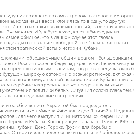
дат, идущих из одного из самых тревожных годов в истории
войны, когда чаша весов клонилась то в одну, то другую
спять. И одно из таких знаковых событий, развернувших ко
ода. Знаменитое «Кулабуховское дело» вбило один из
м самое обидное, что в данном случае этот гвоздь
в надежды на создание свободной, «не-большевистской»
дня этой трагической даты в истории Кубани.
сложными: объединенные общим врагом – большевиками,
устроена Россия после победы над красными. Белые выступ
ю к дореволюционным границам, тогда как среди казаков 
в будущем широкую автономию разных регионов, включая 
даже не автономии, а полной независимости Кубани или же
 хотя подобные настроения все же представляли явное
 ужесточения политики белых. Ситуация осложнялась тем, 
льны «единонеделимские настроения».
ни и ее сближения с Украиной был председатель
анских политиков Микола Рябовол. Идее "Единой и Недели
ародов", для чего выступил инициатором конференции в
на, Терека и Кубани. Конференция началась 13 июня 1919 го
аины, Кубани, Дона, Терека, Грузии для борьбы с
алах. Он критиковал идеологию и политику Добровольчес