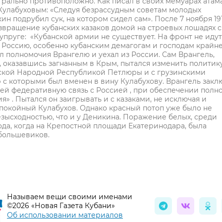
трально противоположно. Как писал в своих мемуарах атам
Кулабуховым: «Следуя безрассудным советам молодых
н подрубил сук, на котором сидел сам». После 7 ноября 19
звращение кубанских казаков домой на строевых лошадях с
упруге: «Кубанской армии не существует. На фронт не идут,
 Россию, особенно кубанским демагогам и господам крайн
л полномочия Врангелю и уехал из России. Сам Врангель,
 оказавшись загнанным в Крым, пытался изменить политику
ской Народной Республикой Петлюры и с грузинскими
с которыми был вменен в вину Кулабухову. Врангель закл
ей федеративную связь с Россией , при обеспечении полн
» . Пытался он заигрывать и с казаками, не исключая и
 покойный Кулабухов. Однако красный потоп уже было не
езысходностью, что и у Деникина. Поражение белых, среди
года, когда на Крепостной площади Екатеринодара, была
большевиков.
Называем вещи своими именами
©2026 «Новая Газета Кубани»
Об использовании материалов