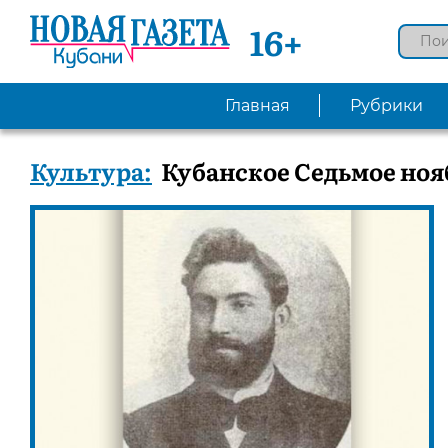
16+
Главная
Рубрики
Культура:
Кубанское Седьмое ноя