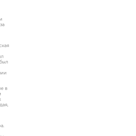
и
за
ская
ыл
 был
нии
ие в
и
х
дая,
а.