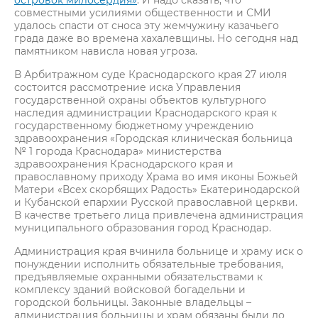
островок милосердия»
. И надо сказать, что
совместными усилиями общественности и СМИ
удалось спасти от сноса эту жемчужину казачьего
града даже во времена хахалевщины. Но сегодня над
памятником нависла новая угроза.
В Арбитражном суде Краснодарского края 27 июля
состоится рассмотрение иска Управления
государственной охраны объектов культурного
наследия администрации Краснодарского края к
государственному бюджетному учреждению
здравоохранения «Городская клиническая больница
№ 1 города Краснодара» министерства
здравоохранения Краснодарского края и
православному приходу Храма во имя иконы Божьей
Матери «Всех скорбящих Радость» Екатеринодарской
и Кубанской епархии Русской православной церкви.
В качестве третьего лица привлечена администрация
муниципального образования город Краснодар.
Администрация края вчинила больнице и храму иск о
понуждении исполнить обязательные требования,
предъявляемые охранными обязательствами к
комплексу зданий войсковой богадельни и
городской больницы. Законные владельцы –
администрация больницы и храм обязаны были до