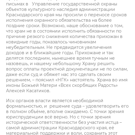
письмах в Управление государственной охраны
объектов культурного наследия администрации
Краснодарского края мы просили о переносе сроков
исполнения охранного обязательства на более
поздние сроки. Возможно, наше обоснование о том,
что храм не в состоянии исполнить обязанности по
причине резкого снижения количества прихожан в
ковидные годы, показалось чиновникам
неубедительным. Не предвидится увеличения
доходов и в ближайшие годы. Прихожане и так
делятся последним, нынешнее время тучным не
назовешь, и нашему небольшому Храму решить
вопрос оплаты проектной документации не по силам,
даже если суд и обяжет нас это сделать своим
решением, – пояснил «НГК» настоятель Храма во имя
иконы Божьей Матери «Всех скорбящих Радость»
Алексей Касатиков.
Иск органов власти является необходимой
формальностью, и решение суда – удовлетворить его
в полном объёме, вполне ожидаемо. С точки зрения
юриспруденции всё верно. Но с точки зрения
исторической ответственности без участия истца –
самой администрации Краснодарского края, её
материальной поддержки и воли, сохранить этот