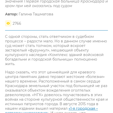
значения Первая городская больница Краснодара и
храм при ней оказались под судом
Автор:
Галина Ташматова
2766
С одной стороны, стать ответчиком в судебном
процессе – радости мало. Но в данном случае именно
суд может стать толчком, который вскроет
застарелый «фурункул», мешающий объекту
культурного наследия «Комплекс зданий войсковой
богадельни и городской больницы» полноценно
жить.
Надо сказать, что этот ценнейший для краевого
центра памятник давно терзают жестокие «болезни»
нашего времени. Расположенный в самом сердце
Краснодара земельный участок под больницей не раз
оказывался объектом вожделения оголтелых
девелоперов. «НГК» довелось поучаствовать в этих
войнах на стороне культурной общественности края и
истинных патриотов города. В августе 2015 года в
нашем издании вышел материал
«1-я городская –