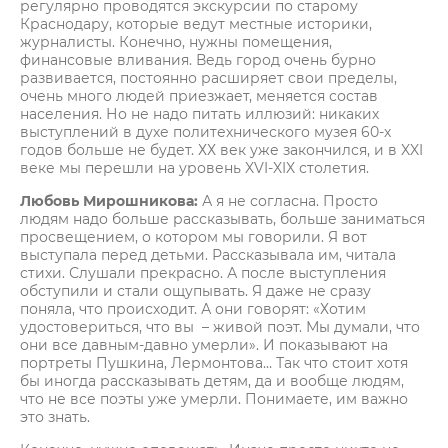
регулярно проводятся экскурсии по старому
Краснодару, которые ведут местные историки,
журналисты. Конечно, нужны помещения,
финансовые вливания. Ведь город очень бурно
развивается, постоянно расширяет свои пределы,
очень много людей приезжает, меняется состав
населения. Но не надо питать иллюзий: никаких
выступлений в духе политехнического музея 60-х
годов больше не будет. ХХ век уже закончился, и в XXI
веке мы перешли на уровень XVI-XIX столетия.
Любовь Мирошникова:
А я не согласна. Просто
людям надо больше рассказывать, больше заниматься
просвещением, о котором мы говорили. Я вот
выступала перед детьми. Рассказывала им, читала
стихи. Слушали прекрасно. А после выступления
обступили и стали ощупывать. Я даже не сразу
поняла, что происходит. А они говорят: «Хотим
удостовериться, что вы – живой поэт. Мы думали, что
они все давным-давно умерли». И показывают на
портреты Пушкина, Лермонтова… Так что стоит хотя
бы иногда рассказывать детям, да и вообще людям,
что не все поэты уже умерли. Понимаете, им важно
это знать.