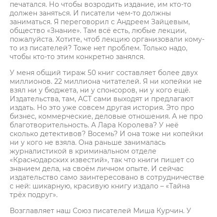
печатался. Но чтобы возродить издание, им кто-то
должен заняться. И писатели чем-то должны
заниматься. Я переговорил с Андреем Зайцевым,
общество «Знание». Там всё есть, любые лекции,
пожалуйста. Хотите, чтоб лекцию организовали кому-
то из писателей? Тоже нет проблем. Только надо,
чтобы кто-то этим конкретно занялся.
У меня общий тираж 50 книг составляет более двух
миллионов. 22 миллиона читателей. Я ни копейки не
взял ни у бюджета, ни у спонсоров, ни у кого ещё.
Издательства, там, АСТ сами выходят и предлагают
издать. Но это уже совсем другая история. Это про
бизнес, коммерческие, деловые отношения. А не про
благотворительность. А Лара Королева? У неё
сколько детективов? Восемь? И она тоже ни копейки
ни у кого не взяла. Она раньше занималась
журналистикой в криминальном отделе
«Краснодарских известий», так что книги пишет со
знанием дела, на своём личном опыте. И сейчас
издательство само заинтересовано в сотрудничестве
с ней: шикарную, красивую книгу издало – «Тайна
трёх подруг».
Возглавляет наш Союз писателей Миша Курчин. У