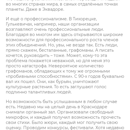
во многих странах мира, в самых отдалённых точках
планеты. Даже в Эквадоре.
И ещё о профессионализме. В Тихорецке,
Гулькевичах, например, наши организации
возглавляют очень профессиональные люди.
Благодаря во многом им здесь открываются широкие
возможности для профессионального роста членов
этих объединений. Но, увы, не везде так. Есть люди,
прямо скажем, бесталанные, графоманы. А писать
хочется, руководить – тоже. Может, кому-то эта
проблема покажется неважной, но для меня это
просто катастрофа. Невероятное количество
графоманов, обладающих к тому же огромными
«пробивными способностями». С 90-х годов буквально
вал их пошел. Они, как бурьян, уничтожают
культурные растения. То есть заглушают голос
подлинно талантливых людей.
Но возможность быть услышанным в любом случае
есть. Недавно мы на целый день в Краснодаре
снимали органный зал. Организовали свободный
микрофон, и каждый получил возможность прочесть
свои стихи. Было жюри, каждый мог получить свою
оценку. Проводим конкурсы, фестивали. Хотя недавно