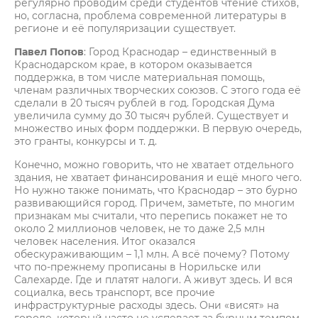
регулярно проводим среди студентов чтение стихов,
но, согласна, проблема современной литературы в
регионе и её популяризации существует.
Павел Попов
: Город Краснодар – единственный в
Краснодарском крае, в котором оказывается
поддержка, в том числе материальная помощь,
членам различных творческих союзов. С этого года её
сделали в 20 тысяч рублей в год. Городская Дума
увеличила сумму до 30 тысяч рублей. Существует и
множество иных форм поддержки. В первую очередь,
это гранты, конкурсы и т. д.
Конечно, можно говорить, что не хватает отдельного
здания, не хватает финансирования и ещё много чего.
Но нужно также понимать, что Краснодар – это бурно
развивающийся город. Причем, заметьте, по многим
признакам мы считали, что перепись покажет не то
около 2 миллионов человек, не то даже 2,5 млн
человек населения. Итог оказался
обескураживающим – 1,1 млн. А всё почему? Потому
что по-прежнему прописаны в Норильске или
Салехарде. Где и платят налоги. А живут здесь. И вся
социалка, весь транспорт, все прочие
инфраструктурные расходы здесь. Они «висят» на