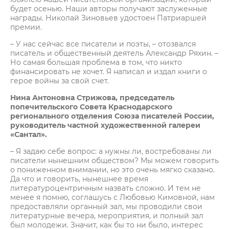
будет осенью. Наши авторы получают заслуженные
награды. Николай Зиновьев удостоен Патриаршей
премии.
– У нас сейчас все писатели и поэты, – отозвался
писатель и общественный деятель Александр Ряхин. –
Но самая большая проблема в том, что никто
финансировать не хочет. Я написал и издал книги о
герое войны за свой счет.
Нина Антоновна Стрижова, председатель
попечительского Совета Краснодарского
регионального отделения Союза писателей России,
руководитель частной художественной галереи
«Сантал».
– Я задаю себе вопрос: а нужны ли, востребованы ли
писатели нынешним обществом? Мы можем говорить
о пониженном внимании, но это очень мягко сказано.
Да что и говорить, нынешнее время
литературоцентричным назвать сложно. И тем не
менее я помню, соглашусь с Любовью Кимовной, нам
предоставляли органный зал, мы проводили свои
литературные вечера, мероприятия, и полный зал
был молодежи. Значит, как бы то ни было, интерес