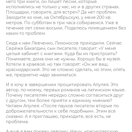
него три книги, он пишет песни, которые
исполнялись не только у нас, но и в других странах.
Площадки, говорите, для встреч? Да нет проблем.
Заходите ко мне, на Октябрьскую, у меня 200 кв.
метров. По субботам в три часа собираемся. Уже в
течение лет семи-восьми. Поделюсь помещением без
каких-то проблем.
Сюда к нам Левченко, Лихоносов приходили. Сейчас
Серёжа Бакалдин, сын писателя, говорит: «У меня
целый кабинет с книгами. Куда бы их пристроить?
Понимаете, дома они не нужны. Хорошо бы в музей.
Хотели в краевой, но там говорят: «Он же ваш,
краснодарский. Это не сложно сделать, но этим, опять
же, предметно надо заниматься.
И я хочу в завершении процитировать Апулея. Это
автор, по-моему, первых романов на латинском языке.
Почему писателям нередко сложно согласиться друг
с другом, тем более прийти к единому мнению?
Читаем Апулея: «После пауков писатели вторые по
доброжелательности к себе подобным». Этим всё
сказано. А я приглашаю, приходите, всё есть, не
проблема.
А ещё я вам покажу девочку. Нашу, краснодарскую.