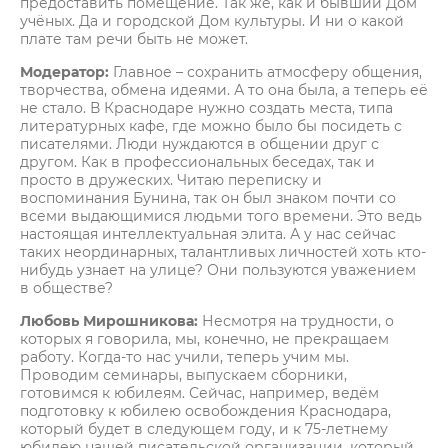
предоставить помещение. Так же, как и бывший Дом
учёных. Да и городской Дом культуры. И ни о какой
плате там речи быть не может.
Модератор:
Главное – сохранить атмосферу общения,
творчества, обмена идеями. А то она была, а теперь её
не стало. В Краснодаре нужно создать места, типа
литературных кафе, где можно было бы посидеть с
писателями. Люди нуждаются в общении друг с
другом. Как в профессиональных беседах, так и
просто в дружеских. Читаю переписку и
воспоминания Бунина, так он был знаком почти со
всеми выдающимися людьми того времени. Это ведь
настоящая интеллектуальная элита. А у нас сейчас
таких неординарных, талантливых личностей хоть кто-
нибудь узнает на улице? Они пользуются уважением
в обществе?
Любовь Мирошникова:
Несмотря на трудности, о
которых я говорила, мы, конечно, не прекращаем
работу. Когда-то нас учили, теперь учим мы.
Проводим семинары, выпускаем сборники,
готовимся к юбилеям. Сейчас, например, ведём
подготовку к юбилею освобождения Краснодара,
который будет в следующем году, и к 75-летнему
юбилею нашей писательской организации, который