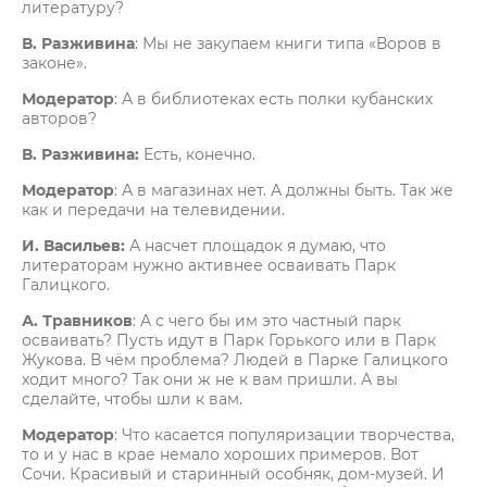
литературу?
В. Разживина
: Мы не закупаем книги типа «Воров в
законе».
Модератор
: А в библиотеках есть полки кубанских
авторов?
В. Разживина:
Есть, конечно.
Модератор
: А в магазинах нет. А должны быть. Так же
как и передачи на телевидении.
И. Васильев:
А насчет площадок я думаю, что
литераторам нужно активнее осваивать Парк
Галицкого.
А. Травников
: А с чего бы им это частный парк
осваивать? Пусть идут в Парк Горького или в Парк
Жукова. В чём проблема? Людей в Парке Галицкого
ходит много? Так они ж не к вам пришли. А вы
сделайте, чтобы шли к вам.
Модератор
: Что касается популяризации творчества,
то и у нас в крае немало хороших примеров. Вот
Сочи. Красивый и старинный особняк, дом-музей. И