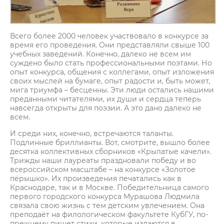
Всего более 2000 человек участвовало в конкурсе за
время его проведения. Они представляли свыше 100
учебных заведений. Конечно, далеко не всем им
суждено было стать профессиональными поэтами. Но
опыт конкурса, общения с коллегами, опыт изложения
своих мыслей на бумаге, опыт радости и, быть может,
мига триумфа – бесценны. Эти люди остались нашими
преданными читателями, их души и сердца теперь
навсегда открыты для поэзии. А это дано далеко не
всем.
И среди них, конечно, встречаются таланты.
Подлинные бриллианты. Вот, смотрите, вышло более
десятка коллективных сборников «Крылатые качели».
Трижды наши лауреаты праздновали победу и во
всероссийском масштабе – на конкурсе «Золотое
пёрышко». Их произведения печатались как в
Краснодаре, так и в Москве. Победительница самого
первого городского конкурса Мурашова Людмила
связала свою жизнь с тем детским увлечением. Она
преподаёт на филологическом факультете КубГУ, по-
прежнему пишет стихи, которые издаются в