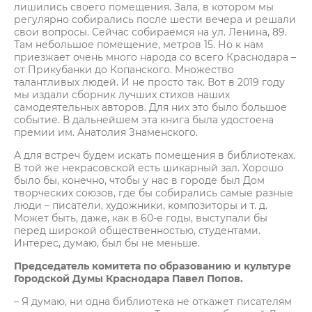
лишились своего помещения. Зала, в котором мы
регулярно собирались после шести вечера и решали
свои вопросы. Сейчас собираемся на ул. Ленина, 89.
Там небольшое помещение, метров 15. Но к нам
приезжает очень много народа со всего Краснодара –
от Прикубанки до Копанского. Множество
талантливых людей. И не просто так. Вот в 2019 году
мы издали сборник лучших стихов наших
самодеятельных авторов. Для них это было большое
событие. В дальнейшем эта книга была удостоена
премии им. Анатолия Знаменского.
А для встреч будем искать помещения в библиотеках.
В той же некрасовской есть шикарный зал. Хорошо
было бы, конечно, чтобы у нас в городе был Дом
творческих союзов, где бы собирались самые разные
люди – писатели, художники, композиторы и т. д.
Может быть, даже, как в 60-е годы, выступали бы
перед широкой общественностью, студентами.
Интерес, думаю, был бы не меньше.
Председатель комитета по образованию и культуре
Городской Думы Краснодара Павел Попов.
– Я думаю, ни одна библиотека не откажет писателям