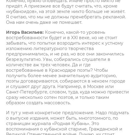
Конечно, нужно оповещать. Иначе просто никто не
придёт. А приезжие все будут считать, что, кроме
«кубаноидов», на этой земле никто больше не живёт.
Я считаю, что мы не должны пренебрегать рекламой.
Она нам очень даже не помешает.
Игорь Васильев:
Конечно, какой-то уровень
востребованности будет и в XXI веке, но не стоит
забывать, что попытки возродить интерес к устному
изложению литературного творчества
предпринимались, и не раз, но все они закончились
безрезультатно. Увы, собирались слушатели в
количестве аж трёх человек. Да и где
востребованные в Краснодаре поэты? Чтобы
получить более-менее значительную аудиторию,
поэты договариваются, собираются в некоем городе
и слушают друг друга. Например, в Москве или
Санкт-Петербурге, словом, туда, куда можно привести
сразу несколько сотен поэтов, и только таким
образом создать массовость.
И тут у меня конкретное предложение. Надо подумать
о выпуске издания, может быть, многотомного, по
страницам журнала «Родная Кубань». Это
воспоминания о кубанской старине, Гражданской и
Великой Отечественной войне. Думаю, их стоит