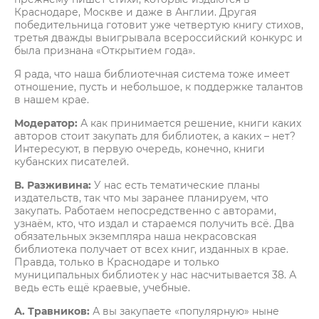
Краснодаре, Москве и даже в Англии. Другая
победительница готовит уже четвертую книгу стихов,
третья дважды выигрывала всероссийский конкурс и
была признана «Открытием года».
Я рада, что наша библиотечная система тоже имеет
отношение, пусть и небольшое, к поддержке талантов
в нашем крае.
Модератор:
А как принимается решение, книги каких
авторов стоит закупать для библиотек, а каких – нет?
Интересуют, в первую очередь, конечно, книги
кубанских писателей.
В. Разживина:
У нас есть тематические планы
издательств, так что мы заранее планируем, что
закупать. Работаем непосредственно с авторами,
узнаём, кто, что издал и стараемся получить всё. Два
обязательных экземпляра наша некрасовская
библиотека получает от всех книг, изданных в крае.
Правда, только в Краснодаре и только
муниципальных библиотек у нас насчитывается 38. А
ведь есть ещё краевые, учебные.
А. Травников:
А вы закупаете «популярную» ныне