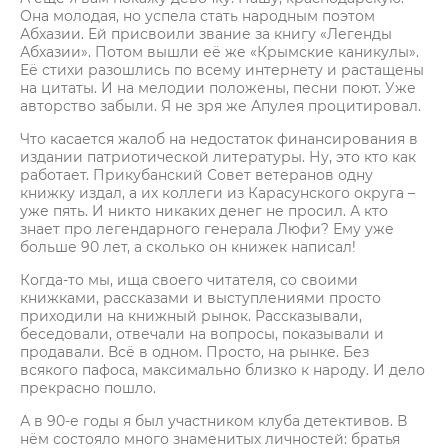
Она молодая, но успела стать народным поэтом
Абхазии. Ей присвоили звание за книгу «Легенды
Абхазии». Потом вышли её же «Крымские каникулы».
Её стихи разошлись по всему интернету и растащены
на цитаты. И на мелодии положены, песни поют. Уже
авторство забыли. Я не зря же Апулея процитировал.
Что касается жалоб на недостаток финансирования в
издании патриотической литературы. Ну, это кто как
работает. Прикубанский Совет ветеранов одну
книжку издал, а их коллеги из Карасунского округа –
уже пять. И никто никаких денег не просил. А кто
знает про легендарного генерала Люфи? Ему уже
больше 90 лет, а сколько он книжек написал!
Когда-то мы, ища своего читателя, со своими
книжками, рассказами и выступлениями просто
приходили на книжный рынок. Рассказывали,
беседовали, отвечали на вопросы, показывали и
продавали. Всё в одном. Просто, на рынке. Без
всякого пафоса, максимально близко к народу. И дело
прекрасно пошло.
А в 90-е годы я был участником клуба детективов. В
нём состояло много знаменитых личностей: братья