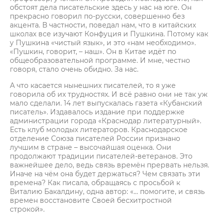
обстоят дела писательские здесь у нас на юге. Он
прекрасно говорил по-русски, совершенно без
акцента. В частности, поведал нам, что в китайских
школах все изучают Конфуция и Пушкина. Потому как
у Пушкина «чистый язык», и это «нам необходимо».
«Пушкин, говорит, – наш». Он в Китае идёт по
общеобразовательной программе. И мне, честно
говоря, стало очень обидно. За нас.
А что касается нынешних писателей, то я уже
говорила об их трудностях. И всё равно они не так уж
мало сделали. 14 лет выпускалась газета «Кубанский
писатель». Издавалось издание при поддержке
администрации города «Краснодар литературный».
Есть клуб молодых литераторов. Краснодарское
отделение Союза писателей России признано
лучшим в стране – высочайшая оценка. Они
продолжают традиции писателей-ветеранов. Это
важнейшее дело, ведь связь времён прервать нельзя.
Иначе на чём она будет держаться? Чем связать эти
времена? Как писала, обращаясь с просьбой к
Виталию Бакалдину, одна автор: «… помогите, и связь
времен восстановите Своей бесхитростной
строкой».