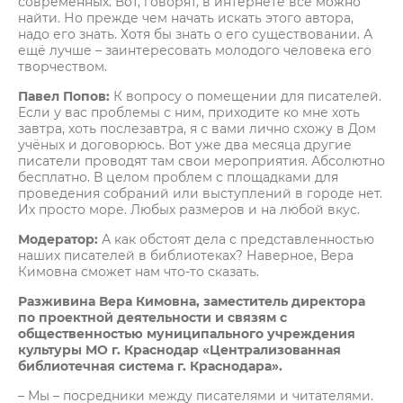
современных. Вот, говорят, в интернете всё можно
найти. Но прежде чем начать искать этого автора,
надо его знать. Хотя бы знать о его существовании. А
ещё лучше – заинтересовать молодого человека его
творчеством.
Павел Попов:
К вопросу о помещении для писателей.
Если у вас проблемы с ним, приходите ко мне хоть
завтра, хоть послезавтра, я с вами лично схожу в Дом
учёных и договорюсь. Вот уже два месяца другие
писатели проводят там свои мероприятия. Абсолютно
бесплатно. В целом проблем с площадками для
проведения собраний или выступлений в городе нет.
Их просто море. Любых размеров и на любой вкус.
Модератор:
А как обстоят дела с представленностью
наших писателей в библиотеках? Наверное, Вера
Кимовна сможет нам что-то сказать.
Разживина Вера Кимовна, заместитель директора
по проектной деятельности и связям с
общественностью муниципального учреждения
культуры МО г. Краснодар «Централизованная
библиотечная система г. Краснодара».
– Мы – посредники между писателями и читателями.