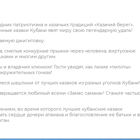
здник патриотизма и казачьих традиций «Казачий берег».
янные казаки Кубани явят миру свою легендарную удаль!
аемую джигитовку.
а, смелые конкурные прыжки через человека, виртуозное
шками и многим другим.
 и владения клинком! Гости увидят, как лихие «пилоты»
кружительных гонках!
иеся шашлыки от лучших казаков из разных уголков Кубани
звращается любимый всеми «Замес самана»! Станьте часть
нием, во время которого лучшие кубанские казаки
ать сердце дочери атамана и благословление ее батьки и 
ган.
!