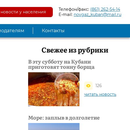
Телефон/факс:
(861) 262-54-14
новости у населения
E-mail:
novgaz_kuban@mail.ru
модателям
Контакты
Свежее из рубрики
В эту субботу на Кубани
приготовят тонну борща
126
читать новость
в
Море: заплыв в долголетие