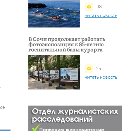
118
читать новость
В Сочи продолжает работать
фотоэкспозиция к 85-летию
госпитальной базы курорта
241
читать новость
!
ю
все