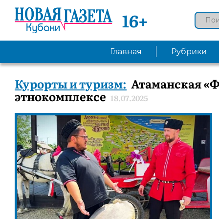
16+
Главная
Рубрики
Курорты и туризм:
Атаманская «Фо
этнокомплексе
18.07.2025