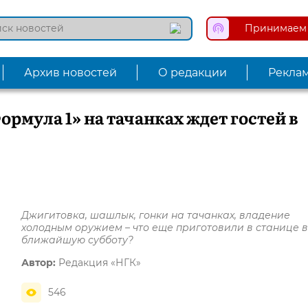
Принимаем 
Архив новостей
О редакции
Рекла
рмула 1» на тачанках ждет гостей в
Джигитовка, шашлык, гонки на тачанках, владение
холодным оружием – что еще приготовили в станице 
ближайшую субботу?
Автор:
Редакция «НГК»
546