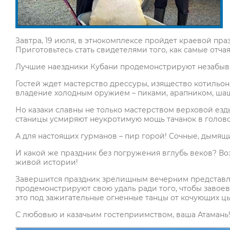
Завтра, 19 июля, в этнокомплексе пройдет краевой пра
Приготовьтесь стать свидетелями того, как самые отча
Лучшие наездники Кубани продемонстрируют незабыв
Гостей ждет мастерство дрессуры, изящество котильон
владение холодным оружием – пиками, арапником, ша
Но казаки славны не только мастерством верховой езды
станицы усмиряют неукротимую мощь тачанок в голово
А для настоящих гурманов – пир горой! Сочные, дымящ
И какой же праздник без погружения вглубь веков? Во
живой истории!
Завершится праздник зрелищным вечерним представле
продемонстрируют свою удаль ради того, чтобы завоев
это под зажигательные огненные танцы от кочующих цы
С любовью и казачьим гостеприимством, ваша Атамань