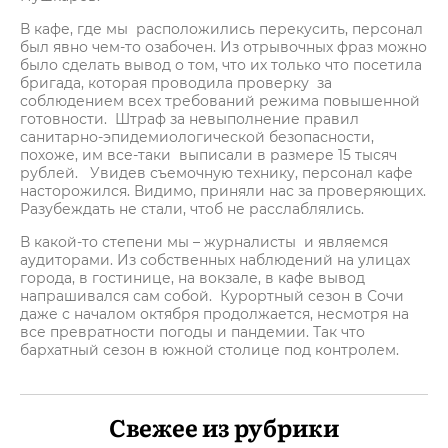
В кафе, где мы расположились перекусить, персонал
был явно чем-то озабочен. Из отрывочных фраз можно
было сделать вывод о том, что их только что посетила
бригада, которая проводила проверку за
соблюдением всех требований режима повышенной
готовности. Штраф за невыполнение правил
санитарно-эпидемиологической безопасности,
похоже, им все-таки выписали в размере 15 тысяч
рублей. Увидев съемочную технику, персонал кафе
насторожился. Видимо, приняли нас за проверяющих.
Разубеждать не стали, чтоб не расслаблялись.
В какой-то степени мы – журналисты и являемся
аудиторами. Из собственных наблюдений на улицах
города, в гостинице, на вокзале, в кафе вывод
напрашивался сам собой. Курортный сезон в Сочи
даже с началом октября продолжается, несмотря на
все превратности погоды и пандемии. Так что
бархатный сезон в южной столице под контролем.
Свежее из рубрики