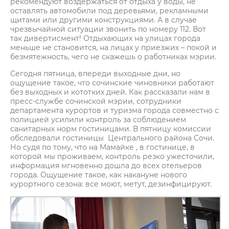
рекомендуют воздержаться от отдыха у воды, не
оставлять автомобили под деревьями, рекламными
щитами или другими конструкциями. А в случае
чрезвычайной ситуации звонить по номеру 112. Вот
так дивертисмент! Отдыхающих на улицах города
меньше не становится, на лицах у приезжих – покой и
безмятежность, чего не скажешь о работниках мэрии.
Сегодня пятница, впереди выходные дни, но
ощущение такое, что сочинские чиновники работают
без выходных и кототких дней. Как рассказали нам в
пресс-службе сочинской мэрии, сотрудники
департамента курортов и туризма города совместно с
полицией усилили контроль за соблюдением
санитарных норм гостиницами. В пятницу комиссии
обследовали гостиницы Центрального района Сочи.
Но судя по тому, что на Мамайке , в гостинице, в
которой мы проживаем, контроль резко ужесточили,
информация мгновенно дошла до всех отельеров
города. Ощущение такое, как накануне нового
курортного сезона: все моют, метут, дезинфицируют.