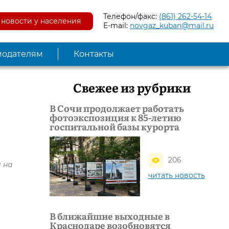
Телефон/факс:
(861) 262-54-14
новости у населения
E-mail:
novgaz_kuban@mail.ru
модателям
Контакты
Свежее из рубрики
В Сочи продолжает работать
фотоэкспозиция к 85-летию
госпитальной базы курорта
206
 на
читать новость
В ближайшие выходные в
Краснодаре возобновятся