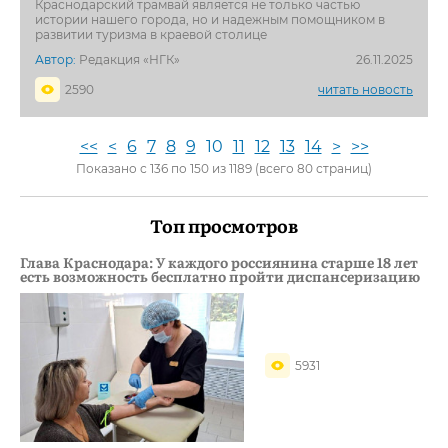
Краснодарский трамвай является не только частью
истории нашего города, но и надежным помощником в
развитии туризма в краевой столице
Автор:
Редакция «НГК»
26.11.2025
2590
читать новость
<<
<
6
7
8
9
10
11
12
13
14
>
>>
Показано с 136 по 150 из 1189 (всего 80 страниц)
Топ просмотров
Глава Краснодара: У каждого россиянина старше 18 лет
есть возможность бесплатно пройти диспансеризацию
5931