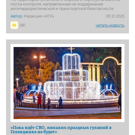
посты контроля, направленные на поддержание
антитеррористической и транспортной безопасности
Автор:
Редакция «НГК»
05.12.2025
581
читать новость
«Пока идёт СВО, никаких праздных гуляний в
Геленджике не будет»