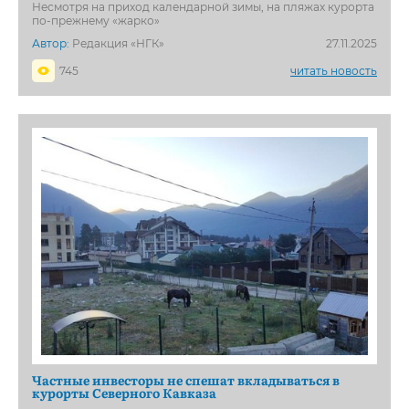
Несмотря на приход календарной зимы, на пляжах курорта
по-прежнему «жарко»
Автор:
Редакция «НГК»
27.11.2025
745
читать новость
Частные инвесторы не спешат вкладываться в
курорты Северного Кавказа