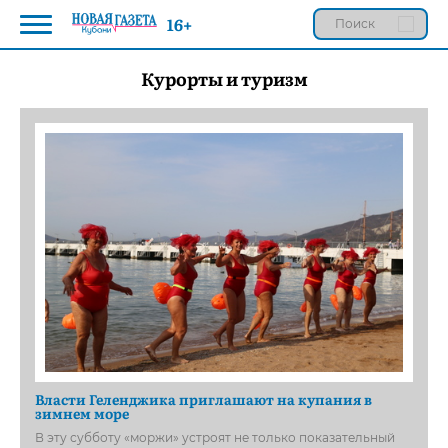
16+
Курорты и туризм
Власти Геленджика приглашают на купания в
зимнем море
В эту субботу «моржи» устроят не только показательный