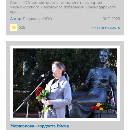
Больше 70 зимних пляжей открылись на курортах
Черноморского и Азовского побережий Краснодарского
края
Автор:
Редакция «НГК»
30.11.2025
526
читать новость
Мордюкова - гордость Ейска