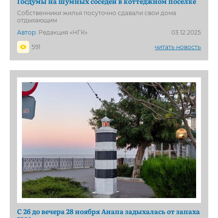
Госдумы на шумных соседей в коттеджном поселке
Собственники жилья посуточно сдавали свои дома
отдыхающим
Автор:
Редакция «НГК»
03.12.2025
591
читать новость
С 26 до вечера 28 ноября Анапа задыхалась от запаха