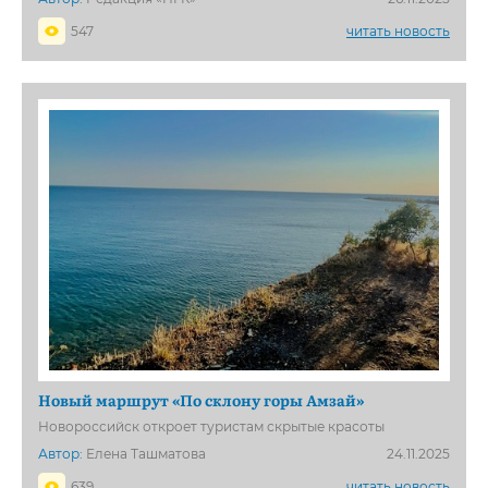
547
читать новость
Новый маршрут «По склону горы Амзай»
Новороссийск откроет туристам скрытые красоты
Автор:
Елена Ташматова
24.11.2025
639
читать новость