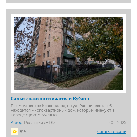
Самые знаменитые жители Кубани
В самом центре Краснодара, по ул. Рашпилевская, 6
находится многоквартирный дом, который именуют в
народе «домом учёных»
Автор:
Редакция «НГК»
20.11.2025
819
читать новость