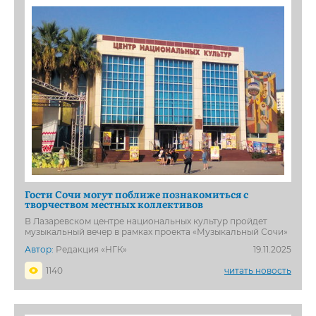
Гости Сочи могут поближе познакомиться с
творчеством местных коллективов
В Лазаревском центре национальных культур пройдет
музыкальный вечер в рамках проекта «Музыкальный Сочи»
Автор:
Редакция «НГК»
19.11.2025
1140
читать новость