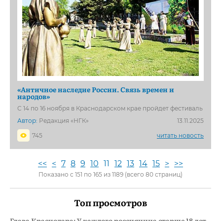
«Античное наследие России. Связь времен и
народов»
С 14 по 16 ноября в Краснодарском крае пройдет фестиваль
Автор:
Редакция «НГК»
13.11.2025
745
читать новость
<<
<
7
8
9
10
11
12
13
14
15
>
>>
Показано с 151 по 165 из 1189 (всего 80 страниц)
Топ просмотров
Глава Краснодара: У каждого россиянина старше 18 лет