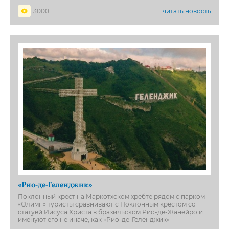
3000
читать новость
«Рио-де-Геленджик»
Поклонный крест на Маркотхском хребте рядом с парком
«Олимп» туристы сравнивают с Поклонным крестом со
статуей Иисуса Христа в бразильском Рио-де-Жанейро и
именуют его не иначе, как «Рио-де-Геленджик»