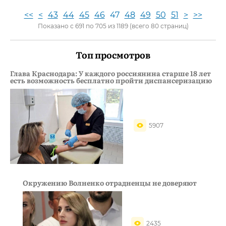
<<
<
43
44
45
46
47
48
49
50
51
>
>>
Показано с 691 по 705 из 1189 (всего 80 страниц)
Топ просмотров
Глава Краснодара: У каждого россиянина старше 18 лет
есть возможность бесплатно пройти диспансеризацию
5907
Окружению Волненко отрадненцы не доверяют
2435