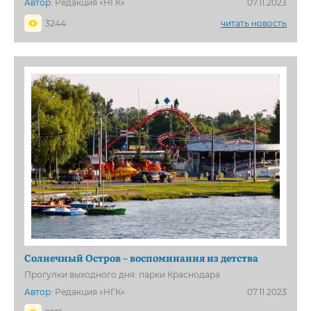
Автор:
Редакция «НГК»
07.11.2023
3244
читать новость
Солнечный Остров – воспоминания из детства
Прогулки выходного дня: парки Краснодара
Автор:
Редакция «НГК»
07.11.2023