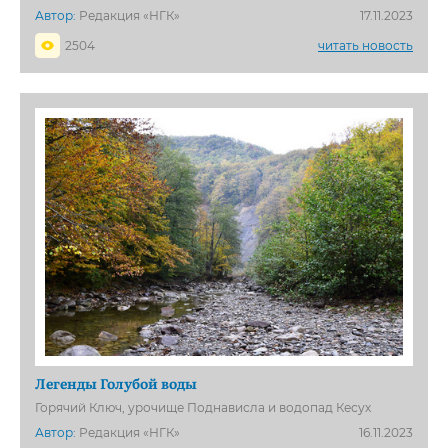
Автор:
Редакция «НГК»
17.11.2023
2504
читать новость
Легенды Голубой воды
Горячий Ключ, урочище Поднависла и водопад Кесух
Автор:
Редакция «НГК»
16.11.2023