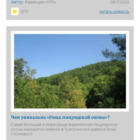
Автор:
Редакция «НГК»
08.11.2023
4713
читать новость
Чем уникальна «Роща пицундской сосны»?
Самая большая в мире роща эндемичной пицундской
сосны находится именно в Туапсинском районе близ
Соснового