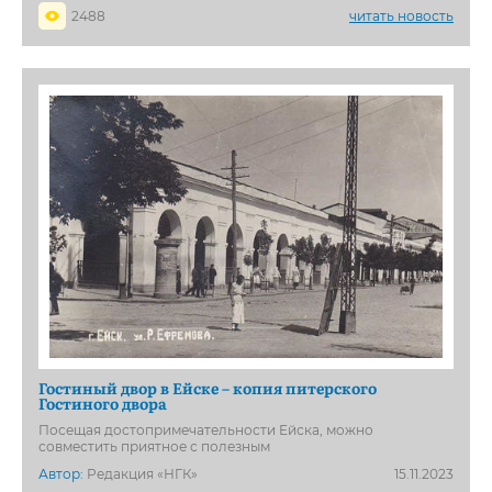
2488
читать новость
Гостиный двор в Ейске – копия питерского
Гостиного двора
Посещая достопримечательности Ейска, можно
совместить приятное с полезным
Автор:
Редакция «НГК»
15.11.2023