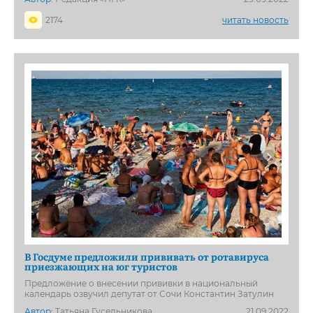
2174
читать новость
В Госдуме предложили прививать от ротавируса
приезжающих на юг туристов
Предложение о внесении прививки в национальный
календарь озвучил депутат от Сочи Константин Затулин
Автор:
Татьяна Гусельникова
21.09.2022