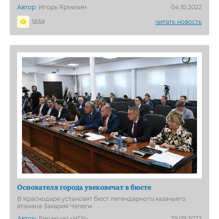
Автор:
Игорь Ярмизин
04.10.2022
1838
читать новость
Основателя города увековечат в бюсте
В Краснодаре установят бюст легендарного казачьего
атамана Захария Чепеги
Автор:
Редакция «НГК»
29.09.2022