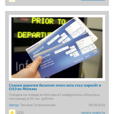
Самым дорогим билетом этого лета стал перелёт в
ОАЭ из Москвы
Поездка на поезде из Москвы в Симферополь обошлась
пассажиру в 113 тыс. рублей
Автор:
Татьяна Гусельникова
06.09.2022
2255
читать новость