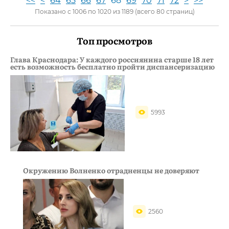
<<
<
64
65
66
67
68
69
70
71
72
>
>>
Показано с 1006 по 1020 из 1189 (всего 80 страниц)
Топ просмотров
Глава Краснодара: У каждого россиянина старше 18 лет
есть возможность бесплатно пройти диспансеризацию
5993
Окружению Волненко отрадненцы не доверяют
2560