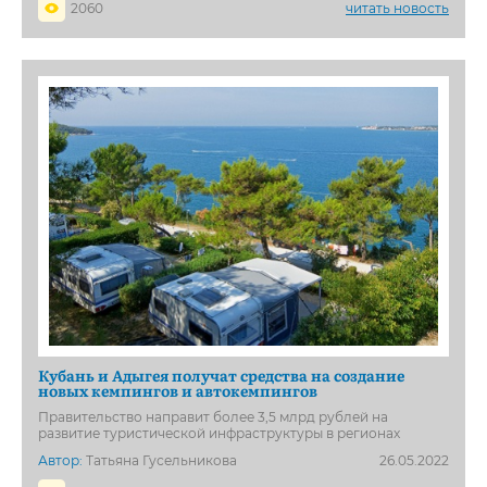
2060
читать новость
Кубань и Адыгея получат средства на создание
новых кемпингов и автокемпингов
Правительство направит более 3,5 млрд рублей на
развитие туристической инфраструктуры в регионах
Автор:
Татьяна Гусельникова
26.05.2022