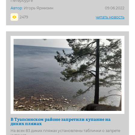
Петербурге
Автор:
Игорь Ярмизин
09.06.2022
2479
читать новость
В Туапсинском районе запретили купание на
диких пляжах
На всех 83 диких пляжах установлены таблички о запрете