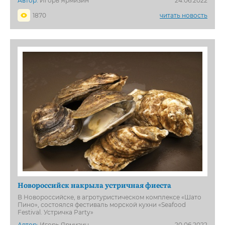
Автор:
Игорь Ярмизин
24.06.2022
1870
читать новость
Новороссийск накрыла устричная фиеста
В Новороссийске, в агротуристическом комплексе «Шато
Пино», состоялся фестиваль морской кухни «Seafood
Festival. Устричка Party»
Автор:
Игорь Ярмизин
20.06.2022