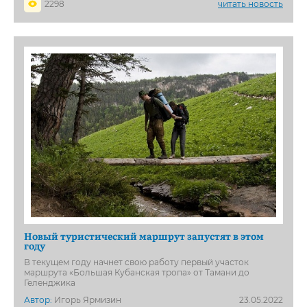
2298
читать новость
Новый туристический маршрут запустят в этом
году
В текущем году начнет свою работу первый участок
маршрута «Большая Кубанская тропа» от Тамани до
Геленджика
Автор:
Игорь Ярмизин
23.05.2022