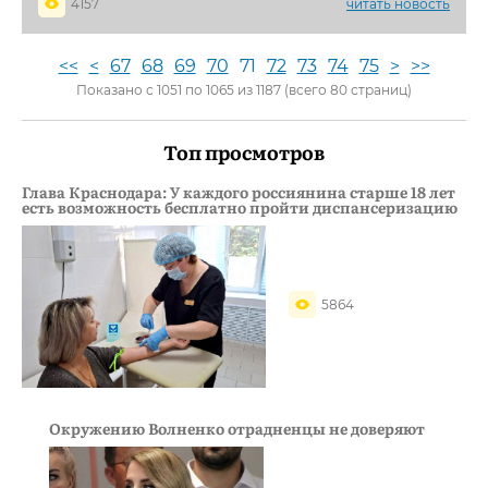
4157
читать новость
<<
<
67
68
69
70
71
72
73
74
75
>
>>
Показано с 1051 по 1065 из 1187 (всего 80 страниц)
Топ просмотров
Глава Краснодара: У каждого россиянина старше 18 лет
есть возможность бесплатно пройти диспансеризацию
5864
Окружению Волненко отрадненцы не доверяют