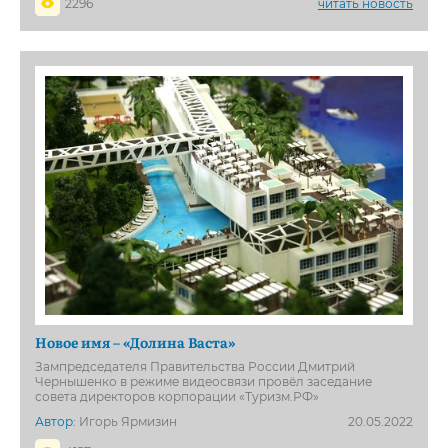
2296
читать новость
Новое имя – «Долина Васта»
Зампредседателя Правительства России Дмитрий
Чернышенко в режиме видеосвязи провёл заседание
совета директоров корпорации «Туризм.РФ»
Автор:
Игорь Ярмизин
20.05.2022