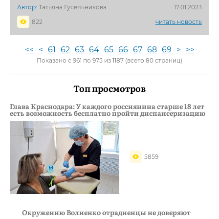
Автор:
Татьяна Гусельникова
17.01.2023
822
читать новость
<<
<
61
62
63
64
65
66
67
68
69
>
>>
Показано с 961 по 975 из 1187 (всего 80 страниц)
Топ просмотров
Глава Краснодара: У каждого россиянина старше 18 лет
есть возможность бесплатно пройти диспансеризацию
5859
Окружению Волненко отрадненцы не доверяют