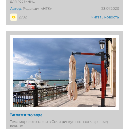
для гостиниц
Автор:
Редакция «НГК»
23.01.2023
2792
читать новость
Вилами по воде
Тема морского такси в Сочи рискует попасть в разряд
вечных