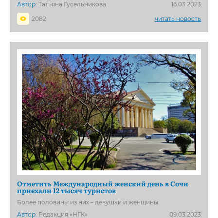
Автор:
Татьяна Гусельникова
16.03.2023
2082
читать новость
Отметить Международный женский день в Сочи
приехали 12 тысяч туристов
Более половины из них – девушки и женщины
Автор:
Редакция «НГК»
09.03.2023