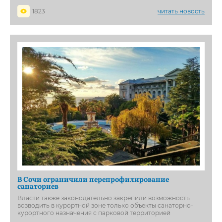
1823
читать новость
В Сочи ограничили перепрофилирование
санаториев
Власти также законодательно закрепили возможность
возводить в курортной зоне только объекты санаторно-
курортного назначения с парковой территорией