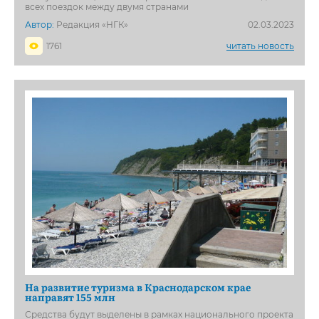
всех поездок между двумя странами
Автор:
Редакция «НГК»
02.03.2023
1761
читать новость
На развитие туризма в Краснодарском крае
направят 155 млн
Средства будут выделены в рамках национального проекта