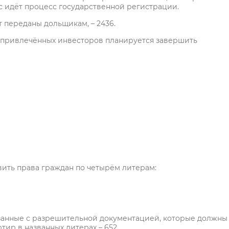
с идёт процесс государственной регистрации.
т переданы дольщикам, – 2436.
и привлечённых инвесторов планируется завершить
вить права граждан по четырём литерам:
язанные с разрешительной документацией, которые должны
тир в названных литерах – 652.