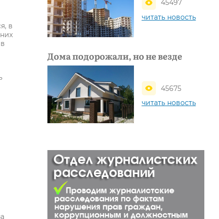
45497
читать новость
я, в
 них
 в
Дома подорожали, но не везде
ь
45675
читать новость
за