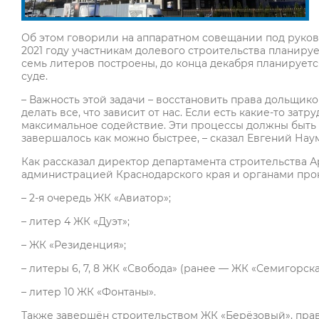
Об этом говорили на аппаратном совещании под руковод
2021 году участникам долевого строительства планируе
семь литеров построены, до конца декабря планируетс
суде.
– Важность этой задачи – восстановить права дольщико
делать все, что зависит от нас. Если есть какие-то за
максимальное содействие. Эти процессы должны быть
завершалось как можно быстрее, – сказал Евгений Нау
Как рассказал директор департамента строительства Ар
администрацией Краснодарского края и органами прок
– 2-я очередь ЖК «Авиатор»;
– литер 4 ЖК «Дуэт»;
– ЖК «Резиденция»;
– литеры 6, 7, 8 ЖК «Свобода» (ранее — ЖК «Семигорск
– литер 10 ЖК «Фонтаны».
Также завершён строительством ЖК «Берёзовый», пра