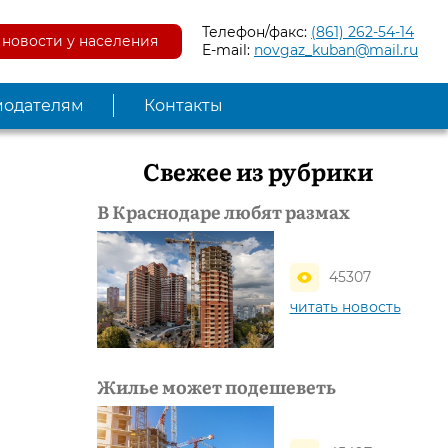
Телефон/факс:
(861) 262-54-14
новости у населения
E-mail:
novgaz_kuban@mail.ru
модателям
Контакты
Свежее из рубрики
В Краснодаре любят размах
45307
читать новость
Жилье может подешеветь