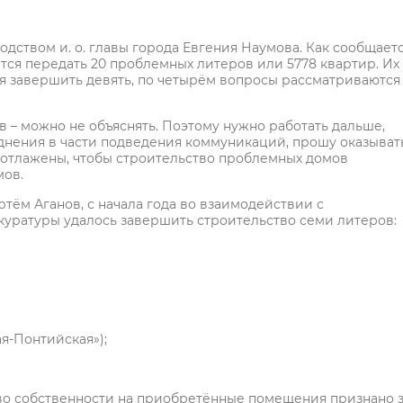
ством и. о. главы города Евгения Наумова. Как сообщаетс
тся передать 20 проблемных литеров или 5778 квартир. Их
я завершить девять, по четырём вопросы рассматриваются
в – можно не объяснять. Поэтому нужно работать дальше,
труднения в части подведения коммуникаций, прошу оказыват
 отлажены, чтобы строительство проблемных домов
мов.
тём Аганов, с начала года во взаимодействии с
уратуры удалось завершить строительство семи литеров:
ая-Понтийская»);
во собственности на приобретённые помещения признано 